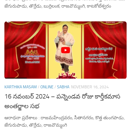
జేగురుపాడు, తొర్రేడు, బుర్రిలంక, రాజవొమ్మంగి, కాటకోటేశ్వరం
KARTHIKA MASAM
/
ONLINE
/
SABHA
NOVEMBER 16, 2024
16 నవంబర్ 2024 – పన్నెండవ రోజు కార్తీకమాస
అంతర్జాల సభ
ఆరాధనా ప్రదేశాలు : రాజమహేంద్రవరం, సీతానగరం, కొత్త తుంగపాడు,
జేగురుపాడు, తొర్రేడు, రాజవొమ్మంగి