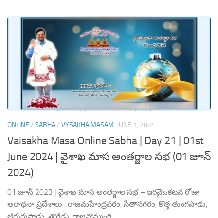
ONLINE
/
SABHA
/
VYSAKHA MASAM
JUNE 1, 2024
Vaisakha Masa Online Sabha | Day 21 | 01st
June 2024 | వైశాఖ మాస అంతర్జాల సభ (01 జూన్
2024)
01 జూన్ 2023 | వైశాఖ మాస అంతర్జాల సభ – ఇరవైఒకటవ రోజు
ఆరాధనా ప్రదేశాలు : రాజమహేంద్రవరం, సీతానగరం, కొత్త తుంగపాడు,
జేగురుపాడు, తొర్రేడు, రాజవొమ్మంగి