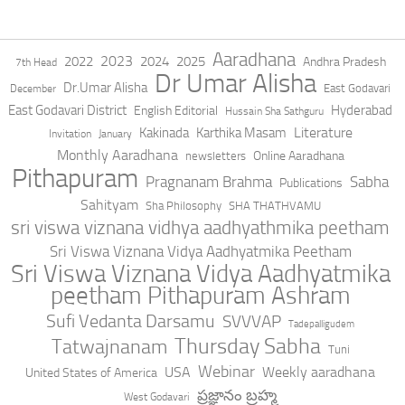
Aaradhana
2023
2022
2024
2025
Andhra Pradesh
7th Head
Dr Umar Alisha
Dr.Umar Alisha
East Godavari
December
East Godavari District
Hyderabad
English Editorial
Hussain Sha Sathguru
Literature
Kakinada
Karthika Masam
Invitation
January
Monthly Aaradhana
Online Aaradhana
newsletters
Pithapuram
Pragnanam Brahma
Sabha
Publications
Sahityam
Sha Philosophy
SHA THATHVAMU
sri viswa viznana vidhya aadhyathmika peetham
Sri Viswa Viznana Vidya Aadhyatmika Peetham
Sri Viswa Viznana Vidya Aadhyatmika
peetham Pithapuram Ashram
Sufi Vedanta Darsamu
SVVVAP
Tadepalligudem
Thursday Sabha
Tatwajnanam
Tuni
Webinar
USA
Weekly aaradhana
United States of America
ప్రజ్ఞానం బ్రహ్మ
West Godavari