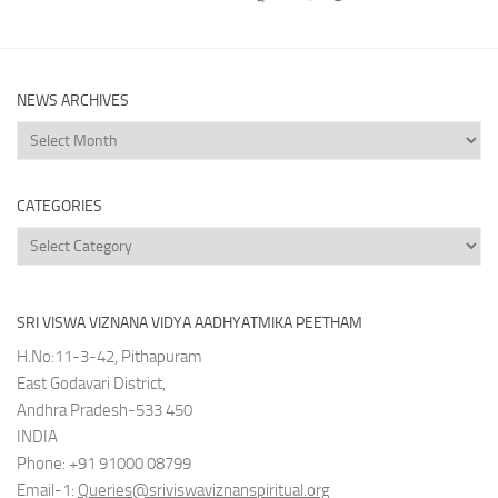
NEWS ARCHIVES
News
Archives
CATEGORIES
Categories
SRI VISWA VIZNANA VIDYA AADHYATMIKA PEETHAM
H.No:11-3-42, Pithapuram
East Godavari District,
Andhra Pradesh-533 450
INDIA
Phone: +91 91000 08799
Email-1:
Queries@sriviswaviznanspiritual.org