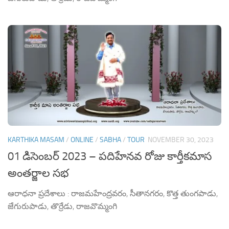
KARTHIKA MASAM
/
ONLINE
/
SABHA
/
TOUR
NOVEMBER 30, 2023
01 డిసెంబర్ 2023 – పదిహేనవ రోజు కార్తీకమాస
అంతర్జాల సభ
ఆరాధనా ప్రదేశాలు : రాజమహేంద్రవరం, సీతానగరం, కొత్త తుంగపాడు,
జేగురుపాడు, తొర్రేడు, రాజవొమ్మంగి