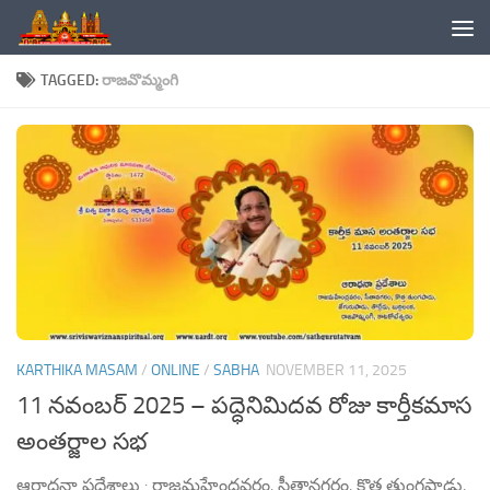
Skip to content
TAGGED:
రాజవొమ్మంగి
KARTHIKA MASAM
/
ONLINE
/
SABHA
NOVEMBER 11, 2025
11 నవంబర్ 2025 – పద్ధెనిమిదవ రోజు కార్తీకమాస
అంతర్జాల సభ
ఆరాధనా ప్రదేశాలు : రాజమహేంద్రవరం, సీతానగరం, కొత్త తుంగపాడు,