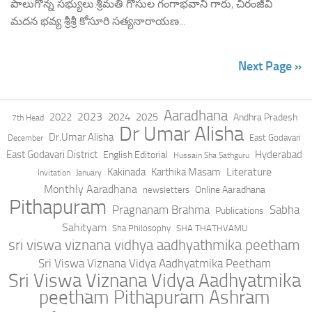
పాలుగొన్న సభ్యులు:శ్రీమతి గోసుల గంగాభవాని గారు, చిరంజీవి
మదన భవ్య శ్రీశ్రీ కోసూరి సత్యనారాయణ...
Next Page »
Aaradhana
2023
2022
2024
2025
Andhra Pradesh
7th Head
Dr Umar Alisha
Dr.Umar Alisha
East Godavari
December
East Godavari District
Hyderabad
English Editorial
Hussain Sha Sathguru
Literature
Kakinada
Karthika Masam
Invitation
January
Monthly Aaradhana
Online Aaradhana
newsletters
Pithapuram
Pragnanam Brahma
Sabha
Publications
Sahityam
Sha Philosophy
SHA THATHVAMU
sri viswa viznana vidhya aadhyathmika peetham
Sri Viswa Viznana Vidya Aadhyatmika Peetham
Sri Viswa Viznana Vidya Aadhyatmika
peetham Pithapuram Ashram