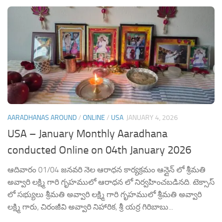
AARADHANAS AROUND
/
ONLINE
/
USA
JANUARY 4, 2026
USA – January Monthly Aaradhana
conducted Online on 04th January 2026
ఆదివారం 01/04 జనవరి నెల ఆరాధన కార్యక్రమం ఆన్లైన్ లో శ్రీమతి
అవ్వారి లక్ష్మి గారి గృహములో ఆరాధన లో నిర్వహించబడినది. టెక్సాస్
లో సభ్యులు శ్రీమతి అవ్వారి లక్ష్మి గారి గృహములో శ్రీమతి అవ్వారి
లక్ష్మి గారు, చిరంజీవి అవ్వారి నిహారిక, శ్రీ యర్ర గిరిబాబు...