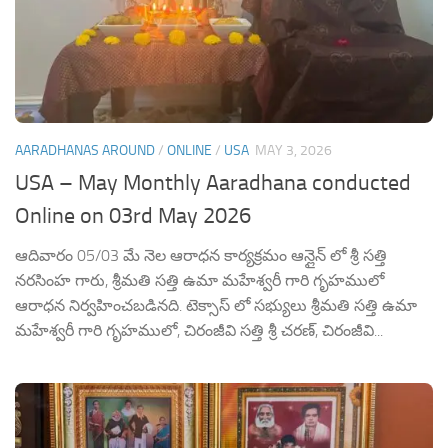
AARADHANAS AROUND
/
ONLINE
/
USA
MAY 3, 2026
USA – May Monthly Aaradhana conducted
Online on 03rd May 2026
ఆదివారం 05/03 మే నెల ఆరాధన కార్యక్రమం ఆన్లైన్ లో శ్రీ సత్తి
నరసింహ గారు, శ్రీమతి సత్తి ఉమా మహేశ్వరీ గారి గృహములో
ఆరాధన నిర్వహించబడినది. టెక్సాస్ లో సభ్యులు శ్రీమతి సత్తి ఉమా
మహేశ్వరీ గారి గృహములో, చిరంజీవి సత్తి శ్రీ చరణ్, చిరంజీవి...