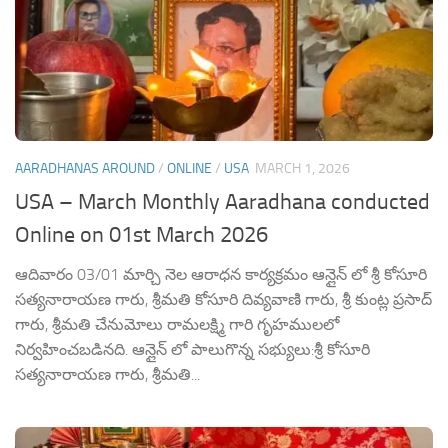
AARADHANAS AROUND
/
ONLINE
/
USA
MARCH 1, 2026
USA – March Monthly Aaradhana conducted
Online on 01st March 2026
ఆదివారం 03/01 మార్చి నెల ఆరాధన కార్యక్రమం ఆన్లైన్ లో శ్రీ కోసూరి
సత్యనారాయణ గారు, శ్రీమతి కోసూరి దివ్యవాణి గారు, శ్రీ కుంట్ల ప్రసాద్
గారు, శ్రీమతి చేనుమోలు రామలక్ష్మి గారి గృహములలో
నిర్వహించబడినది. ఆన్లైన్ లో పాలుగొన్న సభ్యులు:శ్రీ కోసూరి
సత్యనారాయణ గారు, శ్రీమతి...