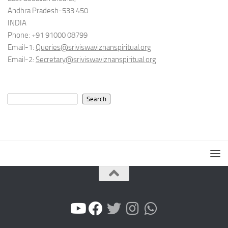
Andhra Pradesh-533 450
INDIA
Phone: +91 91000 08799
Email-1:
Queries@sriviswaviznanspiritual.org
Email-2:
Secretary@sriviswaviznanspiritual.org
Search
Search