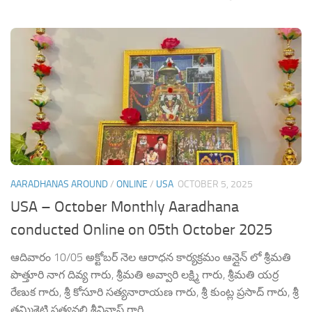
AARADHANAS AROUND
/
ONLINE
/
USA
OCTOBER 5, 2025
USA – October Monthly Aaradhana
conducted Online on 05th October 2025
ఆదివారం 10/05 అక్టోబర్ నెల ఆరాధన కార్యక్రమం ఆన్లైన్ లో శ్రీమతి
పొత్తూరి నాగ దివ్య గారు, శ్రీమతి అవ్వారి లక్ష్మి గారు, శ్రీమతి యర్ర
రేణుక గారు, శ్రీ కోసూరి సత్యనారాయణ గారు, శ్రీ కుంట్ల ప్రసాద్ గారు, శ్రీ
తమ్మిశెట్టి సత్యవల్లి శ్రీనివాస్ గారి...