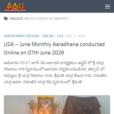
Skip to content
TAGGED:
UNITED STATES OF AMERICA
AARADHANAS AROUND
/
ONLINE
/
USA
JUNE 7, 2026
USA – June Monthly Aaradhana conducted
Online on 07th June 2026
ఆదివారం 06/07 జూన్ నెల ఆరాధన కార్యక్రమం ఆన్లైన్ లో శ్రీ యర్ర
గిరిబాబు గారి గృహములో ఆరాధన నిర్వహించబడినది. టెక్సాస్ లో
సభ్యులు శ్రీ యర్ర గిరిబాబు గారు, శ్రీమతి యర్ర రేణుక గారు, చిరంజీవి
యర్ర ఉమా, చిరంజీవి యర్ర రిషి గృహములో, శ్రీమతి...