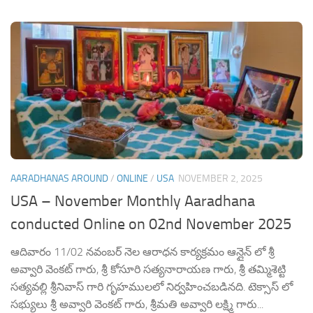
AARADHANAS AROUND
/
ONLINE
/
USA
NOVEMBER 2, 2025
USA – November Monthly Aaradhana
conducted Online on 02nd November 2025
ఆదివారం 11/02 నవంబర్ నెల ఆరాధన కార్యక్రమం ఆన్లైన్ లో శ్రీ
అవ్వారి వెంకట్ గారు, శ్రీ కోసూరి సత్యనారాయణ గారు, శ్రీ తమ్మిశెట్టి
సత్యవల్లి శ్రీనివాస్ గారి గృహములలో నిర్వహించబడినది. టెక్సాస్ లో
సభ్యులు శ్రీ అవ్వారి వెంకట్ గారు, శ్రీమతి అవ్వారి లక్ష్మి గారు...