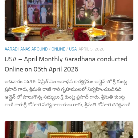
AARADHANAS AROUND
/
ONLINE
/
USA
APRIL 5, 2026
USA – April Monthly Aaradhana conducted
Online on 05th April 2026
ఆదివారం 04/05 ఏప్రిల్ నెల ఆరాధన కార్యక్రమం ఆన్లైన్ లో శ్రీ కుంట్ల
ప్రసాద్ గారు, శ్రీమతి రాణి గారి గృహములలో నిర్వహించబడినది.
ఆన్లైన్ లో పాలుగొన్న సభ్యులు:శ్రీ కుంట్ల ప్రసాద్ గారు, శ్రీమతి కుంట్ల
రాణి గారుశ్రీ కోసూరి సత్యనారాయణ గారు, శ్రీమతి కోసూరి దివ్యవాణి...