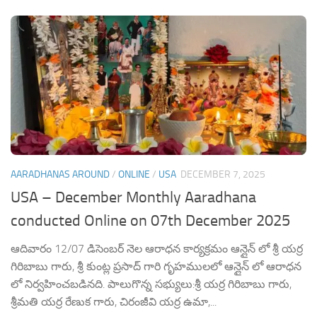
AARADHANAS AROUND
/
ONLINE
/
USA
DECEMBER 7, 2025
USA – December Monthly Aaradhana
conducted Online on 07th December 2025
ఆదివారం 12/07 డిసెంబర్ నెల ఆరాధన కార్యక్రమం ఆన్లైన్ లో శ్రీ యర్ర
గిరిబాబు గారు, శ్రీ కుంట్ల ప్రసాద్ గారి గృహములలో ఆన్లైన్ లో ఆరాధన
లో నిర్వహించబడినది. పాలుగొన్న సభ్యులు:శ్రీ యర్ర గిరిబాబు గారు,
శ్రీమతి యర్ర రేణుక గారు, చిరంజీవి యర్ర ఉమా,...