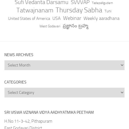
Sufi Vedanta Darsamu
SVVVAP
Tadepalligudem
Thursday Sabha
Tatwajnanam
Tuni
Webinar
USA
Weekly aaradhana
United States of America
ప్రజ్ఞానం బ్రహ్మ
West Godavari
NEWS ARCHIVES
News
Archives
CATEGORIES
Categories
SRI VISWA VIZNANA VIDYA AADHYATMIKA PEETHAM
H.No:11-3-42, Pithapuram
East Godavari District,