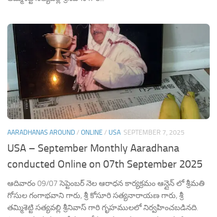
AARADHANAS AROUND
/
ONLINE
/
USA
SEPTEMBER 7, 2025
USA – September Monthly Aaradhana
conducted Online on 07th September 2025
ఆదివారం 09/07 సెప్టెంబర్ నెల ఆరాధన కార్యక్రమం ఆన్లైన్ లో శ్రీమతి
గోసుల గంగాభవాని గారు, శ్రీ కోసూరి సత్యనారాయణ గారు, శ్రీ
తమ్మిశెట్టి సత్యవల్లి శ్రీనివాస్ గారి గృహములలో నిర్వహించబడినది.