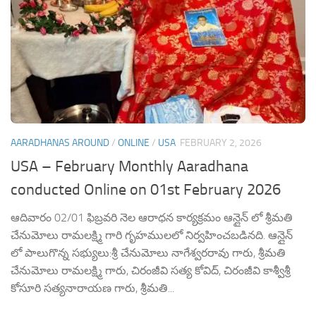
AARADHANAS AROUND
/
ONLINE
/
USA
FEBRUARY 2, 2026
USA – February Monthly Aaradhana
conducted Online on 01st February 2026
ఆదివారం 02/01 ఫిబ్రవరి నెల ఆరాధన కార్యక్రమం ఆన్లైన్ లో శ్రీమతి
చేనుమోలు రామలక్ష్మి గారి గృహములలో నిర్వహించబడినది. ఆన్లైన్
లో పాలుగొన్న సభ్యులు:శ్రీ చేనుమోలు నాగేశ్వరరావు గారు, శ్రీమతి
చేనుమోలు రామలక్ష్మి గారు, చిరంజీవి సత్య కోవిద్, చిరంజీవి కాశ్వీశ్రీ
కోసూరి సత్యనారాయణ గారు, శ్రీమతి...