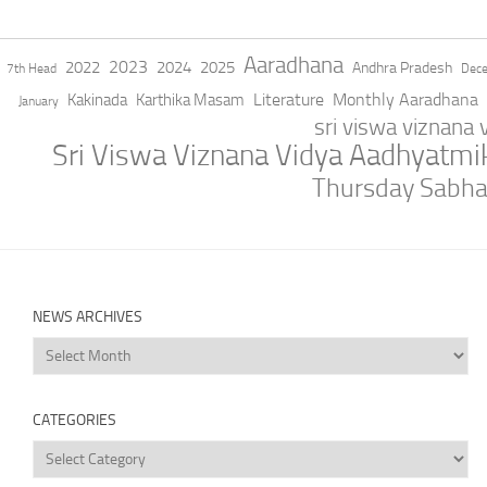
Aaradhana
2023
2022
2024
2025
Andhra Pradesh
7th Head
Dec
Literature
Monthly Aaradhana
Kakinada
Karthika Masam
January
sri viswa viznana
Sri Viswa Viznana Vidya Aadhyatm
Thursday Sabh
NEWS ARCHIVES
News
Archives
CATEGORIES
Categories