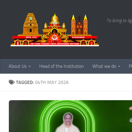
Skip to content
To bring to li
About Us
Head of the Institution
What we do
P
TAGGED:
04TH MAY 2026