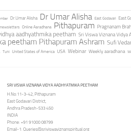
Dr Umar Alisha
Dr.Umar Alisha
East Go
East Godavari
ember
Pithapuram
Pragnanam Bra
Online Aaradhana
newsletters
 vidhya aadhyathmika peetham
Sri Viswa Viznana Vidya
ika peetham Pithapuram Ashram
Sufi Ved
a
Webinar
USA
Weekly aaradhana
United States of America
Tuni
We
SRI VISWA VIZNANA VIDYA AADHYATMIKA PEETHAM
H.No:11-3-42, Pithapuram
East Godavari District,
Andhra Pradesh-533 450
INDIA
Phone: +91 91000 08799
Email-1:
Queries@sriviswaviznanspiritual.org