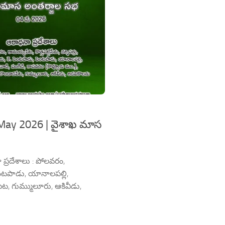
 May 2026 | వైశాఖ మాస
ప్రదేశాలు : పోలవరం,
పెంటపాడు, యానాలపల్లి,
పేట, గుమ్ములూరు, ఆకివీడు,