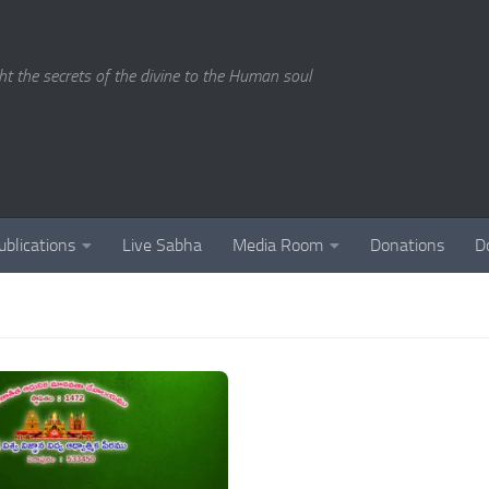
ght the secrets of the divine to the Human soul
ublications
Live Sabha
Media Room
Donations
D