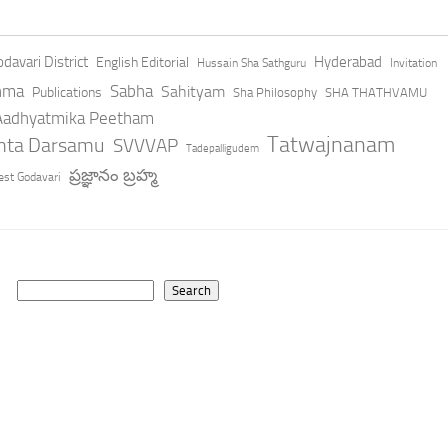
davari District
Hyderabad
English Editorial
Hussain Sha Sathguru
Invitation
hma
Sabha
Sahityam
Publications
Sha Philosophy
SHA THATHVAMU
 Aadhyatmika Peetham
Tatwajnanam
anta Darsamu
SVVVAP
Tadepalligudem
ప్రజ్ఞానం బ్రహ్మ
st Godavari
Search
Search