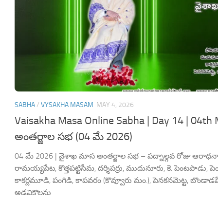
SABHA
/
VYSAKHA MASAM
MAY 4, 2026
Vaisakha Masa Online Sabha | Day 14 | 04th
అంతర్జాల సభ (04 మే 2026)
04 మే 2026 | వైశాఖ మాస అంతర్జాల సభ – పద్నాల్గవ రోజు ఆరాధనా 
రామయ్యపేట, కొత్తపట్టిసీమ, దర్శిపర్రు, ముదునూరు, కె. పెంటపాడు, 
కాకర్లమూడి, పంగిడి, కాపవరం (కొవ్వూరు మం.), పెనకనమెట్ట, బొండాడ
అడవికొలను