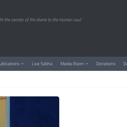
ght the secrets of the divine to the Human soul
ublications
Live Sabha
Media Room
Donations
D