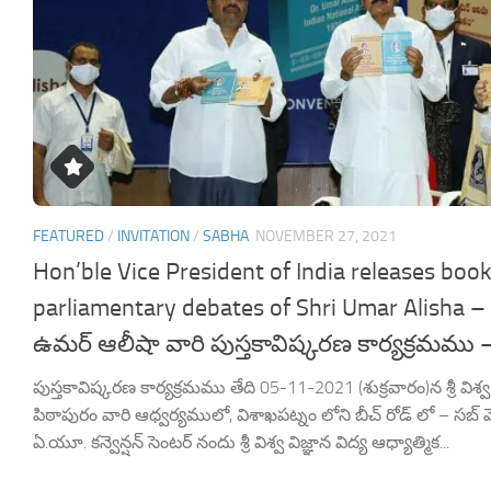
FEATURED
/
INVITATION
/
SABHA
NOVEMBER 27, 2021
Hon’ble Vice President of India releases book
parliamentary debates of Shri Umar Alisha – 
ఉమర్ ఆలీషా వారి పుస్తకావిష్కరణ కార్యక్రమము
పుస్తకావిష్కరణ కార్యక్రమము తేది 05-11-2021 (శుక్రవారం)న శ్రీ విశ్వ వ
పిఠాపురం వారి ఆధ్వర్యములో, విశాఖపట్నం లోని బీచ్ రోడ్ లో – స
ఏ.యూ. కన్వెన్షన్ సెంటర్ నందు శ్రీ విశ్వ విజ్ఞాన విద్య ఆధ్యాత్మిక...