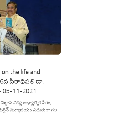
 on the life and
6వ పీఠాధిపతి డా.
 – 05-11-2021
ిజ్ఞాన విద్య ఆధ్యాత్మిక పీఠం,
బ్ మెరైన్ మ్యూజియం ఎదురుగా గల