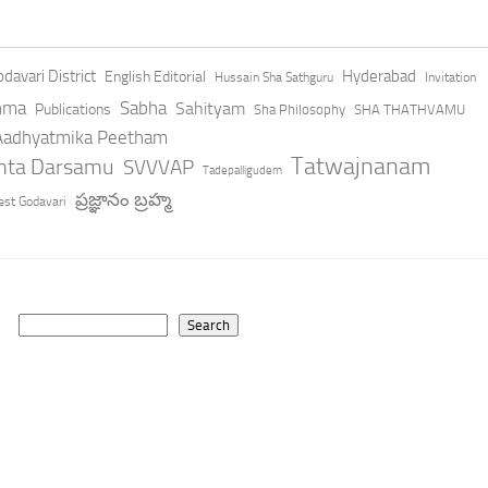
davari District
Hyderabad
English Editorial
Hussain Sha Sathguru
Invitation
hma
Sabha
Sahityam
Publications
Sha Philosophy
SHA THATHVAMU
 Aadhyatmika Peetham
Tatwajnanam
anta Darsamu
SVVVAP
Tadepalligudem
ప్రజ్ఞానం బ్రహ్మ
st Godavari
Search
Search