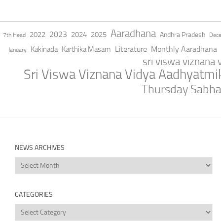
Aaradhana
2023
2022
2024
2025
Andhra Pradesh
7th Head
Dec
Literature
Monthly Aaradhana
Kakinada
Karthika Masam
January
sri viswa viznana
Sri Viswa Viznana Vidya Aadhyatm
Thursday Sabh
NEWS ARCHIVES
News
Archives
CATEGORIES
Categories