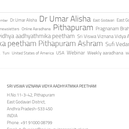
Dr Umar Alisha
Dr.Umar Alisha
East Go
East Godavari
ember
Pithapuram
Pragnanam Bra
Online Aaradhana
newsletters
 vidhya aadhyathmika peetham
Sri Viswa Viznana Vidya
ika peetham Pithapuram Ashram
Sufi Ved
a
Webinar
USA
Weekly aaradhana
United States of America
Tuni
We
SRI VISWA VIZNANA VIDYA AADHYATMIKA PEETHAM
H.No:11-3-42, Pithapuram
East Godavari District,
Andhra Pradesh-533 450
INDIA
Phone: +91 91000 08799