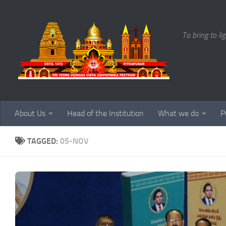
Skip to content
To bring to li
About Us
Head of the Institution
What we do
P
TAGGED:
05-NOV