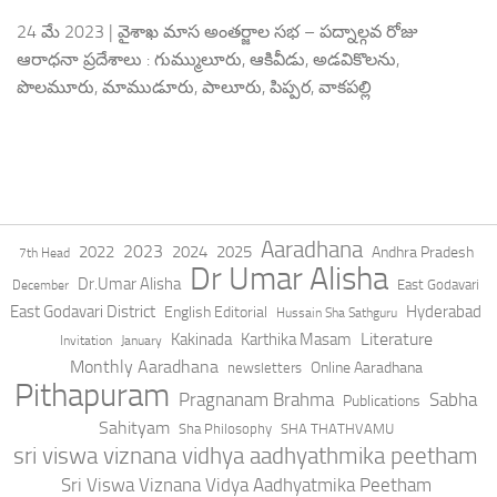
24 మే 2023 | వైశాఖ మాస అంతర్జాల సభ – పద్నాల్గవ రోజు
ఆరాధనా ప్రదేశాలు : గుమ్ములూరు, ఆకివీడు, అడవికొలను,
పొలమూరు, మాముడూరు, పాలూరు, పిప్పర, వాకపల్లి
Aaradhana
2023
2022
2024
2025
Andhra Pradesh
7th Head
Dr Umar Alisha
Dr.Umar Alisha
East Godavari
December
East Godavari District
Hyderabad
English Editorial
Hussain Sha Sathguru
Literature
Kakinada
Karthika Masam
Invitation
January
Monthly Aaradhana
Online Aaradhana
newsletters
Pithapuram
Pragnanam Brahma
Sabha
Publications
Sahityam
Sha Philosophy
SHA THATHVAMU
sri viswa viznana vidhya aadhyathmika peetham
Sri Viswa Viznana Vidya Aadhyatmika Peetham