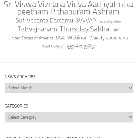
Sri Viswa Viznana Vidya Aadhyatmika
peetham Pithapuram Ashram
Sufi Vedanta Darsamu
SVVVAP
Tadepalligudem
Thursday Sabha
Tatwajnanam
Tuni
Webinar
USA
Weekly aaradhana
United States of America
ప్రజ్ఞానం బ్రహ్మ
West Godavari
NEWS ARCHIVES
News
Archives
CATEGORIES
Categories