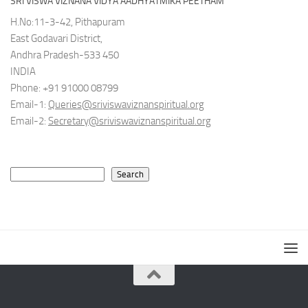
SRI VISWA VIZNANA VIDYA AADHYATMIKA PEETHAM
H.No:11-3-42, Pithapuram
East Godavari District,
Andhra Pradesh-533 450
INDIA
Phone: +91 91000 08799
Email-1:
Queries@sriviswaviznanspiritual.org
Email-2:
Secretary@sriviswaviznanspiritual.org
Search
Search