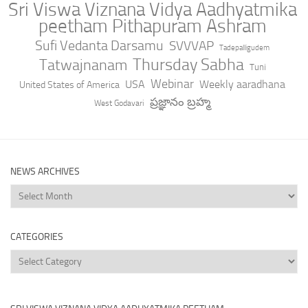
Sri Viswa Viznana Vidya Aadhyatmika
peetham Pithapuram Ashram
Sufi Vedanta Darsamu
SVVVAP
Tadepalligudem
Thursday Sabha
Tatwajnanam
Tuni
Webinar
USA
Weekly aaradhana
United States of America
ప్రజ్ఞానం బ్రహ్మ
West Godavari
NEWS ARCHIVES
News
Archives
CATEGORIES
Categories