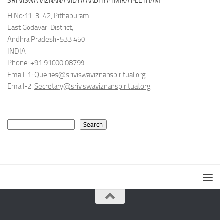
SRI VISWA VIZNANA VIDYA AADHYATMIKA PEETHAM
H.No:11-3-42, Pithapuram
East Godavari District,
Andhra Pradesh-533 450
INDIA
Phone: +91 91000 08799
Email-1:
Queries@sriviswaviznanspiritual.org
Email-2:
Secretary@sriviswaviznanspiritual.org
Search
Search