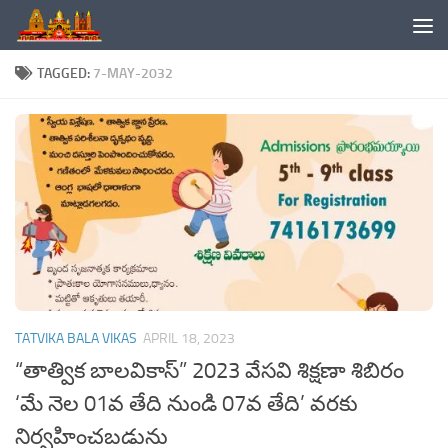
Skip to content
TAGGED:
7-MAY-2032
TATVIKA BALA VIKAS
APRIL 18, 2023
“తాత్విక బాలవికాస్” 2023 వేసవి శిక్షణా శిబిరం
‘మే నెల 01వ తేది నుండి 07వ తేది’ వరకు
నిర్వహించబడును