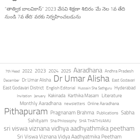
“తాత్విక బాలవికాస్” 2023 వేసవి శిక్షణా శిబిరం ‘మే నెల 1వ తేది
నుండి 7వ తేది’ వరకు నిర్వహించబడును
Aaradhana
2023
2022
2024
2025
Andhra Pradesh
7th Head
Dr Umar Alisha
Dr.Umar Alisha
East Godavari
December
East Godavari District
Hyderabad
English Editorial
Hussain Sha Sathguru
Literature
Kakinada
Karthika Masam
Invitation
January
Monthly Aaradhana
Online Aaradhana
newsletters
Pithapuram
Pragnanam Brahma
Sabha
Publications
Sahityam
Sha Philosophy
SHA THATHVAMU
sri viswa viznana vidhya aadhyathmika peetham
Sri Viswa Viznana Vidya Aadhyatmika Peetham