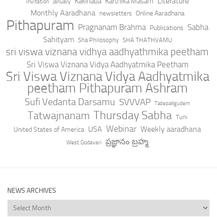
Literature
Kakinada
Karthika Masam
Invitation
January
Monthly Aaradhana
Online Aaradhana
newsletters
Pithapuram
Pragnanam Brahma
Sabha
Publications
Sahityam
Sha Philosophy
SHA THATHVAMU
sri viswa viznana vidhya aadhyathmika peetham
Sri Viswa Viznana Vidya Aadhyatmika Peetham
Sri Viswa Viznana Vidya Aadhyatmika
peetham Pithapuram Ashram
Sufi Vedanta Darsamu
SVVVAP
Tadepalligudem
Thursday Sabha
Tatwajnanam
Tuni
Webinar
USA
Weekly aaradhana
United States of America
ప్రజ్ఞానం బ్రహ్మ
West Godavari
NEWS ARCHIVES
News
Archives