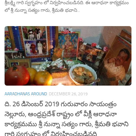
శ్రీలక్ష్మి గారి స్వగృహం లో నిర్వహించబడినది. ఈ ఆరాధనా కార్యక్రమం
లో శ్రీ నున్నా సత్యం గారు, శ్రీమతి భవాని...
AARADHANAS AROUND
DECEMBER 26, 2019
ది. 26 డిసెంబర్ 2019 గురువారం సాయంత్రం
నెల్లూరు, ఆంధ్రప్రదేశ్ రాష్ట్రం లో వీక్లీ ఆరాధనా
కార్యక్రమము శ్రీ నున్నా సత్యం గారు, శ్రీమతి భవాని
గారి స్వగృహం లో నిర్వహించబడినది