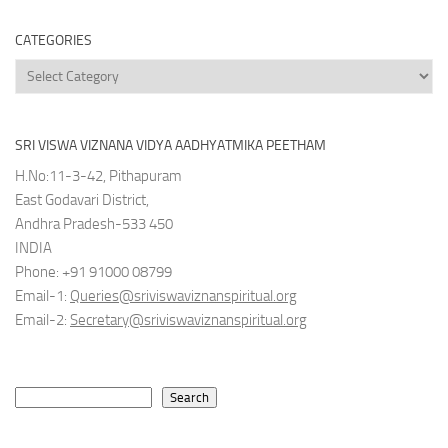
CATEGORIES
Categories
SRI VISWA VIZNANA VIDYA AADHYATMIKA PEETHAM
H.No:11-3-42, Pithapuram
East Godavari District,
Andhra Pradesh-533 450
INDIA
Phone: +91 91000 08799
Email-1:
Queries@sriviswaviznanspiritual.org
Email-2:
Secretary@sriviswaviznanspiritual.org
Search
Search