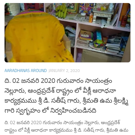
AARADHANAS AROUND
JANUARY 2, 2020
ది. 02 జనవరి 2020 గురువారం సాయంత్రం
నెల్లూరు, ఆంధ్రప్రదేశ్ రాష్ట్రం లో వీక్లీ ఆరాధనా
కార్యక్రమము శ్రీ డి. సతీష్ గారు, శ్రీమతి ఉమ శ్రీలక్ష్మి
గారి స్వగృహం లో నిర్వహించబడినది
ది. 02 జనవరి 2020 గురువారం సాయంత్రం నెల్లూరు, ఆంధ్రప్రదేశ్
రాష్ట్రం లో వీక్లీ ఆరాధనా కార్యక్రమము శ్రీ డి. సతీష్ గారు, శ్రీమతి ఉమ