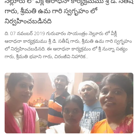
నెల్లూరు లో వీక్లీ ఆరాధనా కార్యక్రమము శ్రీ డి. సతీష్
గారు, శ్రీమతి ఉమ గారి స్వగృహం లో
నిర్వహించబడినది
ది. 07 నవంబర్ 2019 గురువారం సాయంత్రం నెల్లూరు లో వీక్లీ
ఆరాధనా కార్యక్రమము శ్రీ డి. సతీష్ గారు, శ్రీమతి ఉమ గారి స్వగృహం
లో నిర్వహించబడినది. ఈ ఆరాధనా కార్యక్రమం లో శ్రీ నున్నా సత్యం
గారు, శ్రీమతి భవాని గారు, చిరంజీవి నిహారిక...