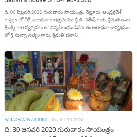
Satish’s house on 6-Feb-2020
ది. 06 ఫిబ్రవరి 2020 గురువారం సాయంత్రం నెల్లూరు, ఆంధ్రప్రదేశ్
రాష్ట్రం లో వీక్లీ ఆరాధనా కార్యక్రమము శ్రీ డి. సతీష్ గారు, శ్రీమతి ఉమ
శ్రీలక్ష్మి గారి స్వగృహం లో నిర్వహించబడినది. ఈ ఆరాధనా కార్యక్రమం
లో శ్రీ నున్నా సత్యం గారు, శ్రీమతి భవాని...
AARADHANAS AROUND
JANUARY 30, 2020
ది. 30 జనవరి 2020 గురువారం సాయంత్రం