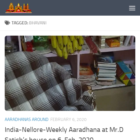
Skip to content
TAGGED:
BHAVANI
AARADHANAS AROUND
FEBRUARY 6, 2020
India-Nellore-Weekly Aaradhana at Mr.D