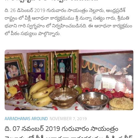
ది. 26 డిసెంబర్ 2019 గురువారం సాయంత్రం నెల్లూరు, ఆంధ్రప్రదేశ్
రాష్ట్రం లో వీక్లీ ఆరాధనా కార్యక్రమము శ్రీ నున్నా సత్యం గారు, శ్రీమతి
భవాని గారి స్వగృహం లో నిర్వహించబడినది. ఈ ఆరాధనా కార్యక్రమం
లో పీఠం సభ్యులు పాల్గొన్నారు.
AARADHANAS AROUND
NOVEMBER 7, 2019
ది. 07 నవంబర్ 2019 గురువారం సాయంత్రం