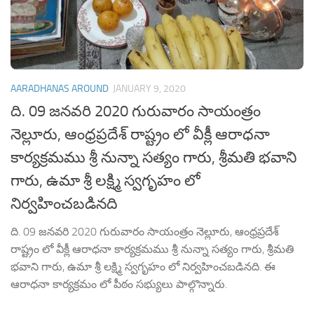
AARADHANAS AROUND
JANUARY 9, 2020
ది. 09 జనవరి 2020 గురువారం సాయంత్రం
నెల్లూరు, ఆంధ్రప్రదేశ్ రాష్ట్రం లో వీక్లీ ఆరాధనా
కార్యక్రమము శ్రీ నున్నా సత్యం గారు, శ్రీమతి భవాని
గారు, ఉమా శ్రీ లక్ష్మి స్వగృహం లో
నిర్వహించబడినది
ది. 09 జనవరి 2020 గురువారం సాయంత్రం నెల్లూరు, ఆంధ్రప్రదేశ్
రాష్ట్రం లో వీక్లీ ఆరాధనా కార్యక్రమము శ్రీ నున్నా సత్యం గారు, శ్రీమతి
భవాని గారు, ఉమా శ్రీ లక్ష్మి స్వగృహం లో నిర్వహించబడినది. ఈ
ఆరాధనా కార్యక్రమం లో పీఠం సభ్యులు పాల్గొన్నారు.