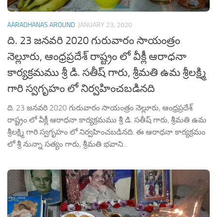
AARADHANAS AROUND
JANUARY 23, 2020
ది. 23 జనవరి 2020 గురువారం సాయంత్రం
నెల్లూరు, ఆంధ్రప్రదేశ్ రాష్ట్రం లో వీక్లీ ఆరాధనా
కార్యక్రమము శ్రీ డి. సతీష్ గారు, శ్రీమతి ఉమ శ్రీలక్ష్మి
గారి స్వగృహం లో నిర్వహించబడినది
ది. 23 జనవరి 2020 గురువారం సాయంత్రం నెల్లూరు, ఆంధ్రప్రదేశ్
రాష్ట్రం లో వీక్లీ ఆరాధనా కార్యక్రమము శ్రీ డి. సతీష్ గారు, శ్రీమతి ఉమ
శ్రీలక్ష్మి గారి స్వగృహం లో నిర్వహించబడినది. ఈ ఆరాధనా కార్యక్రమం
లో శ్రీ నున్నా సత్యం గారు, శ్రీమతి భవాని...