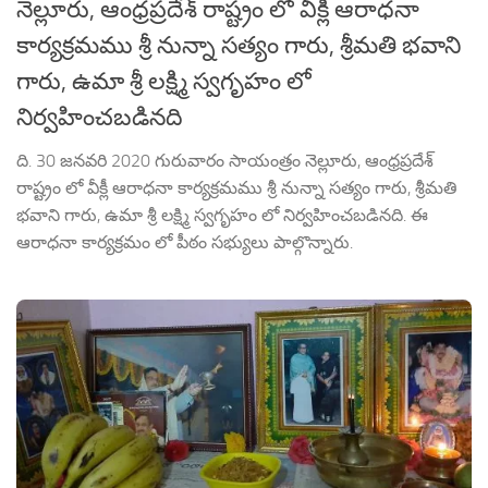
నెల్లూరు, ఆంధ్రప్రదేశ్ రాష్ట్రం లో వీక్లీ ఆరాధనా
కార్యక్రమము శ్రీ నున్నా సత్యం గారు, శ్రీమతి భవాని
గారు, ఉమా శ్రీ లక్ష్మి స్వగృహం లో
నిర్వహించబడినది
ది. 30 జనవరి 2020 గురువారం సాయంత్రం నెల్లూరు, ఆంధ్రప్రదేశ్
రాష్ట్రం లో వీక్లీ ఆరాధనా కార్యక్రమము శ్రీ నున్నా సత్యం గారు, శ్రీమతి
భవాని గారు, ఉమా శ్రీ లక్ష్మి స్వగృహం లో నిర్వహించబడినది. ఈ
ఆరాధనా కార్యక్రమం లో పీఠం సభ్యులు పాల్గొన్నారు.