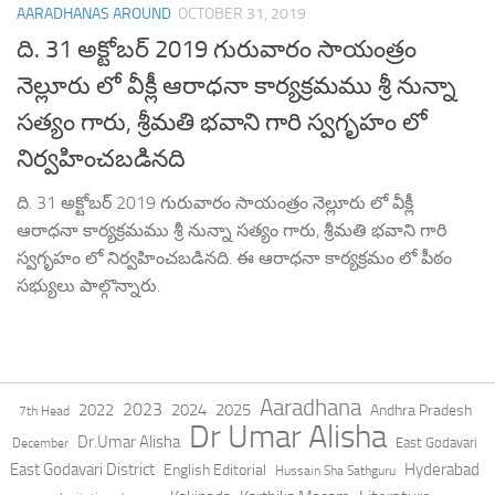
AARADHANAS AROUND
OCTOBER 31, 2019
ది. 31 అక్టోబర్ 2019 గురువారం సాయంత్రం
నెల్లూరు లో వీక్లీ ఆరాధనా కార్యక్రమము శ్రీ నున్నా
సత్యం గారు, శ్రీమతి భవాని గారి స్వగృహం లో
నిర్వహించబడినది
ది. 31 అక్టోబర్ 2019 గురువారం సాయంత్రం నెల్లూరు లో వీక్లీ
ఆరాధనా కార్యక్రమము శ్రీ నున్నా సత్యం గారు, శ్రీమతి భవాని గారి
స్వగృహం లో నిర్వహించబడినది. ఈ ఆరాధనా కార్యక్రమం లో పీఠం
సభ్యులు పాల్గొన్నారు.
Aaradhana
2023
2022
2024
2025
Andhra Pradesh
7th Head
Dr Umar Alisha
Dr.Umar Alisha
East Godavari
December
East Godavari District
Hyderabad
English Editorial
Hussain Sha Sathguru