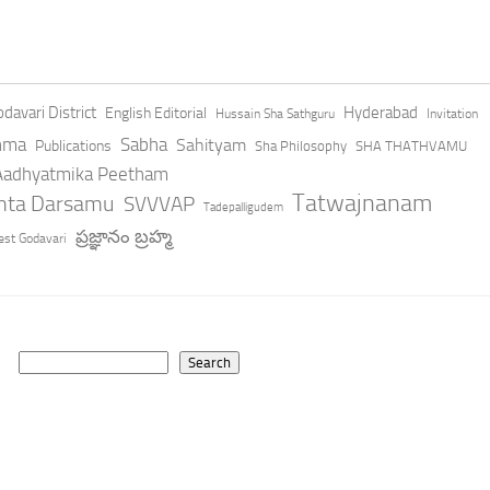
davari District
Hyderabad
English Editorial
Hussain Sha Sathguru
Invitation
hma
Sabha
Sahityam
Publications
Sha Philosophy
SHA THATHVAMU
 Aadhyatmika Peetham
Tatwajnanam
anta Darsamu
SVVVAP
Tadepalligudem
ప్రజ్ఞానం బ్రహ్మ
st Godavari
Search
Search