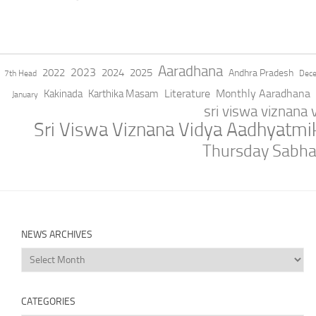
Aaradhana
2023
2022
2024
2025
Andhra Pradesh
7th Head
Dec
Literature
Monthly Aaradhana
Kakinada
Karthika Masam
January
sri viswa viznana
Sri Viswa Viznana Vidya Aadhyatm
Thursday Sabh
NEWS ARCHIVES
News
Archives
CATEGORIES