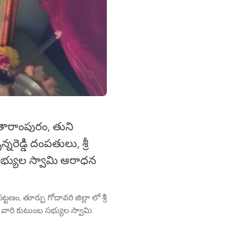
తారాంపురం, తుని
న్నరెడ్డి దంపతులు, శ్రీ
బ సభ్యుల స్వామి ఆరాధన
ం, తూర్పు గోదావరి జిల్లా లో శ్రీ
తులు వారి కుటుంబ సభ్యుల స్వామి