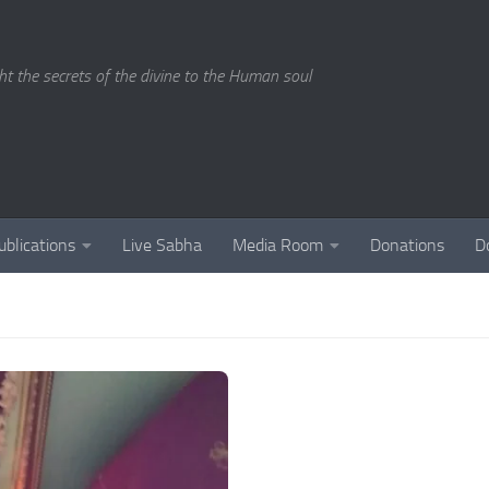
ght the secrets of the divine to the Human soul
ublications
Live Sabha
Media Room
Donations
D