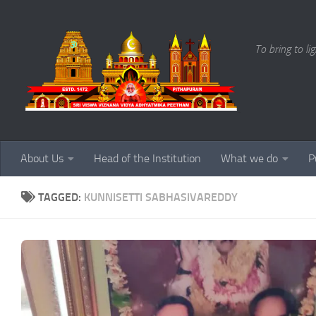
Skip to content
To bring to li
About Us
Head of the Institution
What we do
P
TAGGED:
KUNNISETTI SABHASIVAREDDY