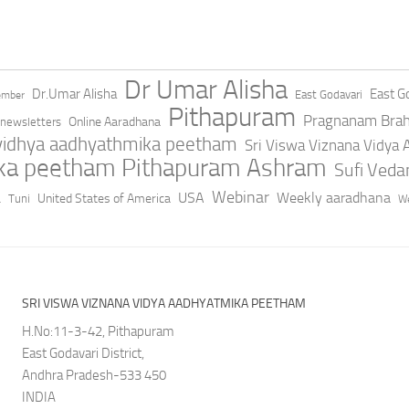
Dr Umar Alisha
Dr.Umar Alisha
East Go
East Godavari
ember
Pithapuram
Pragnanam Bra
Online Aaradhana
newsletters
 vidhya aadhyathmika peetham
Sri Viswa Viznana Vidya
ika peetham Pithapuram Ashram
Sufi Ved
a
Webinar
USA
Weekly aaradhana
United States of America
Tuni
We
SRI VISWA VIZNANA VIDYA AADHYATMIKA PEETHAM
H.No:11-3-42, Pithapuram
East Godavari District,
Andhra Pradesh-533 450
INDIA