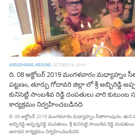
AARADHANAS AROUND
OCTOBER 8, 2019
ది. 08 అక్టోబర్ 2019 మంగళవారం మధ్యాహ్నం సీ
పట్టణం, తూర్పు గోదావరి జిల్లా లో శ్రీ అబ్బిరెడ్డి అప్ప
కునిసెట్టి సాంబశివ రెడ్డి దంపతులు వారి కుటుం
కార్యక్రమం నిర్వహించబడినది
ది. 08 అక్టోబర్ 2019 మంగళవారం మధ్యాహ్నం సీతారాంపురం, తుని పట్టణ
అబ్బిరెడ్డి అప్పన్నరెడ్డి దంపతులు, శ్రీ కునిసెట్టి సాంబశివ రెడ్డి దంప
ఆరాధన కార్యక్రమం నిర్వహించబడినది.