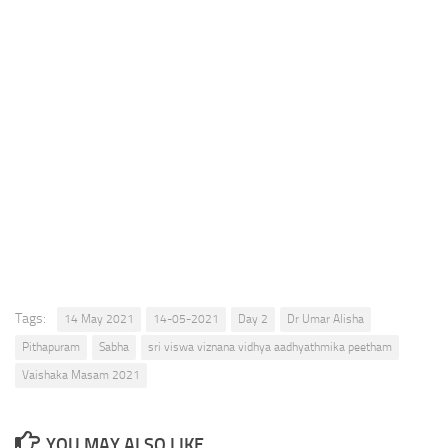
Tags:
14 May 2021
14-05-2021
Day 2
Dr Umar Alisha
Pithapuram
Sabha
sri viswa viznana vidhya aadhyathmika peetham
Vaishaka Masam 2021
YOU MAY ALSO LIKE...