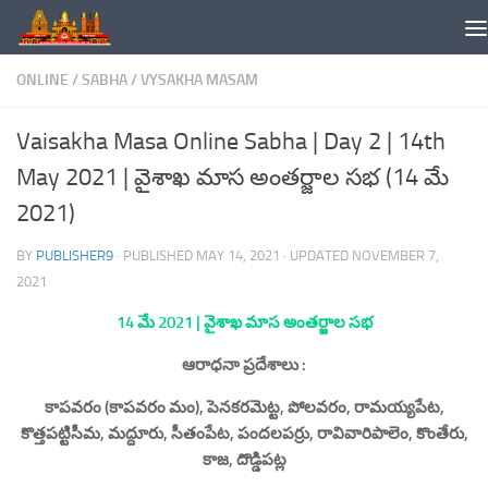
Skip to content
ONLINE
/
SABHA
/
VYSAKHA MASAM
Vaisakha Masa Online Sabha | Day 2 | 14th
May 2021 | వైశాఖ మాస అంతర్జాల సభ (14 మే
2021)
BY
PUBLISHER9
· PUBLISHED
MAY 14, 2021
· UPDATED
NOVEMBER 7,
2021
14 మే 2021
| వైశాఖ మాస అంతర్జాల సభ
ఆరాధనా ప్రదేశాలు :
కాపవరం (కాపవరం మం), పెనకరమెట్ట, పోలవరం, రామయ్యపేట,
కొత్తపట్టిసీమ, మద్దూరు, సీతంపేట, పందలపర్రు, రావివారిపాలెం, కొంతేరు,
కాజ, దొడ్డిపట్ల