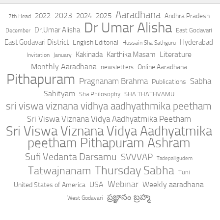
Aaradhana
2023
2022
2024
2025
Andhra Pradesh
7th Head
Dr Umar Alisha
Dr.Umar Alisha
East Godavari
December
East Godavari District
Hyderabad
English Editorial
Hussain Sha Sathguru
Literature
Kakinada
Karthika Masam
Invitation
January
Monthly Aaradhana
Online Aaradhana
newsletters
Pithapuram
Pragnanam Brahma
Sabha
Publications
Sahityam
Sha Philosophy
SHA THATHVAMU
sri viswa viznana vidhya aadhyathmika peetham
Sri Viswa Viznana Vidya Aadhyatmika Peetham
Sri Viswa Viznana Vidya Aadhyatmika
peetham Pithapuram Ashram
Sufi Vedanta Darsamu
SVVVAP
Tadepalligudem
Thursday Sabha
Tatwajnanam
Tuni
Webinar
USA
Weekly aaradhana
United States of America
ప్రజ్ఞానం బ్రహ్మ
West Godavari