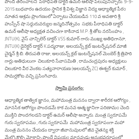
పొంది తరించాలని పీఠాధిపతి డాక్టర్ ఉమర్ ఆలీషా పిలుపునిచ్చారు. 9-9-
2015 బుధవారం ఉదయం స్థానిక శ్రీ విశ్వ విజ్ఞాన విద్య ఆధ్యాత్మిక పీఠo
నూతన ఆశ్రమ ప్రాంగణంలో ఏర్పాటు చేయబడిన 110 వ అవతారి శ్రీ
హుస్సేన్ షా సధ్గురువర్యుల జన్మదినోత్సవం సభకు పీఠాధిపతి డాక్టర్
ఉమర్ ఆలీషా అధ్యక్షత వచించగా కాకినాడ M.P. శ్రీ తోట నరసింహం ,
JNTU(K), వైస్ చాన్సిలెర్ డాక్టర్ VSS కుమార్ గారు ముఖ్య అతిధిగానూ,
JNTU(K) డైరెక్టర్ డాక్టర్ K.పద్మరాజు, అలయన్స్ క్లబ్ ఇంటర్నేషనల్ మాజీ
చైర్మన్ శ్రీ బి. తిరుపతి రాజు, అలయన్స్ క్లబ్ ఇంటర్నేషనల్ మెంబెర్ శ్రీ త్రిపాఠి
గార్లు అతిధులుగా చిలుకూరి సేవాసమితి , రామచంద్రపురం అధ్యక్షులు
చిలుకూరి వీర వెంకట సత్యనారాయణ (అలయన్స్ ZC) ఈశ్వర్ కుమార్ ,
సామర్లకోట వచ్చి ప్రసింగిచారు.
స్వామి ప్రసంగం:
ఆధ్యాత్మిక తాత్విక జ్ఞానం, మహామంత్ర మననం ద్వారా శారీరక ఆరోగ్యం ,
మానసిక ఆరోగ్యం పొందడమే కాక మనవ ఆత్మ జ్ఞానిగా పరిణామo చెంది
ముక్తిని పొందగలడని డాక్టర్ ఉమర్ ఆలీషా అన్నారు. మంత్ర స్వరూపమే
గురు స్వరూపము , గురు స్వరూపమే మహామంత్ర స్వరూపంగా మహా
మంత్ర మననం చేయడం ద్వారా జీవానువులలో జీవ చైతన్య శక్తి
మేల్కొకొల్పి మోక్షాన్ని పొందే విషయo మానవుడు అనుభవరూపంలో