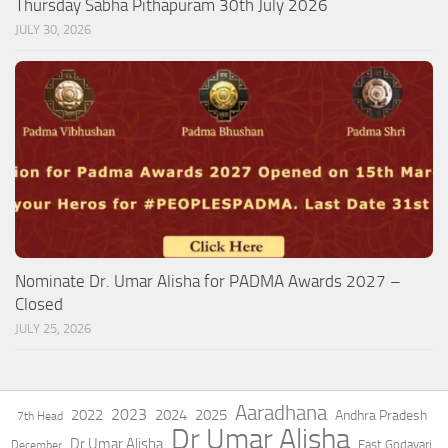
Thursday Sabha Pithapuram 30th July 2026
JULY 30, 2026
Nominate Dr. Umar Alisha for PADMA Awards 2027 –
Closed
JULY 25, 2026
Aaradhana
2023
2022
2024
2025
Andhra Pradesh
7th Head
Dr Umar Alisha
Dr.Umar Alisha
East Godavari
December