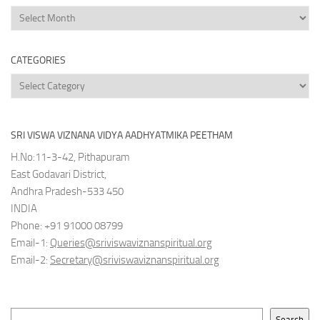
News
Archives
CATEGORIES
Categories
SRI VISWA VIZNANA VIDYA AADHYATMIKA PEETHAM
H.No:11-3-42, Pithapuram
East Godavari District,
Andhra Pradesh-533 450
INDIA
Phone: +91 91000 08799
Email-1:
Queries@sriviswaviznanspiritual.org
Email-2:
Secretary@sriviswaviznanspiritual.org
Search
Search