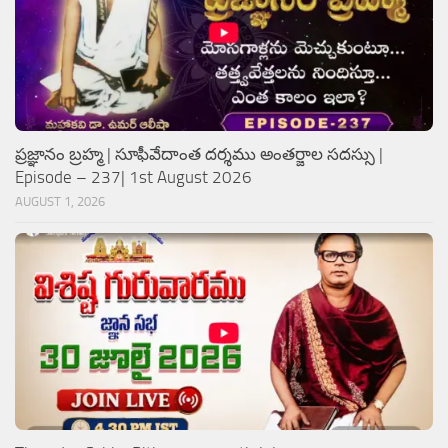
ప్రజ్ఞానం బ్రహ్మ | సూఫీవేదాంత దర్శము అంతర్జాల సదస్సు |
Episode – 237| 1st August 2026
AUGUST 1, 2026