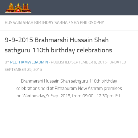
Skip to content
HUSSAIN SHAH BIRTHDAY SABHA
/
SHA PHILOSOPHY
9-9-2015 Brahmarshi Hussain Shah
sathguru 110th birthday celebrations
BY
PEETHAMWEBADMIN
· PUBLISHED
SEPTEMBER 9, 2015
· UPDATED
SEPTEMBER 25, 2015
Brahmarshi Hussain Shah sathguru 110th birthday
celebrations held at Pithapuram New Ashram premises
on Wednesday,9-Sep-2015, from 09:00- 12:30pm IST.