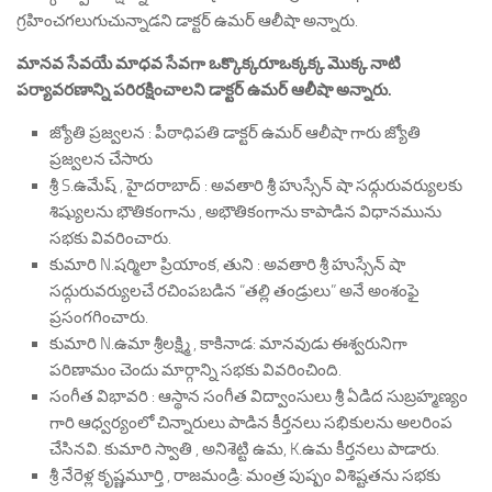
గ్రహించగలుగుచున్నాడని డాక్టర్ ఉమర్ ఆలీషా అన్నారు.
మానవ సేవయే మాధవ సేవగా ఒక్కొక్కరూఒక్కక్క మొక్క నాటి
పర్యావరణాన్ని పరిరక్షించాలని డాక్టర్ ఉమర్ ఆలీషా అన్నారు.
జ్యోతి ప్రజ్వలన : పీఠాధిపతి డాక్టర్ ఉమర్ ఆలీషా గారు జ్యోతి
ప్రజ్వలన చేసారు
శ్రీ S.ఉమేష్ , హైదరాబాద్ : అవతారి శ్రీ హుస్సేన్ షా సధ్గురువర్యులకు
శిష్యులను భౌతికంగాను , అభౌతికంగాను కాపాడిన విధానమును
సభకు వివరించారు.
కుమారి N.షర్మిలా ప్రియాంక, తుని : అవతారి శ్రీ హుస్సేన్ షా
సద్గురువర్యులచే రచింపబడిన “తల్లి తండ్రులు” అనే అంశంఫై
ప్రసంగగించారు.
కుమారి N.ఉమా శ్రీలక్ష్మి , కాకినాడ: మానవుడు ఈశ్వరునిగా
పరిణామం చెందు మార్గాన్ని సభకు వివరించింది.
సంగీత విభావరి : ఆస్థాన సంగీత విద్వాంసులు శ్రీ ఏడిద సుబ్రహ్మణ్యం
గారి ఆధ్వర్యంలో చిన్నారులు పాడిన కీర్తనలు సభికులను అలరింప
చేసినవి. కుమారి స్వాతి , అనిశెట్టి ఉమ, K.ఉమ కీర్తనలు పాడారు.
శ్రీ నేరెళ్ల కృష్ణమూర్తి , రాజమండ్రి: మంత్ర పుష్పం విశిష్టతను సభకు