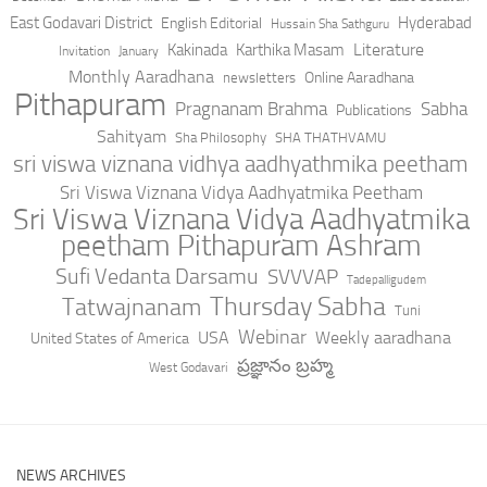
East Godavari District
Hyderabad
English Editorial
Hussain Sha Sathguru
Literature
Kakinada
Karthika Masam
Invitation
January
Monthly Aaradhana
Online Aaradhana
newsletters
Pithapuram
Pragnanam Brahma
Sabha
Publications
Sahityam
Sha Philosophy
SHA THATHVAMU
sri viswa viznana vidhya aadhyathmika peetham
Sri Viswa Viznana Vidya Aadhyatmika Peetham
Sri Viswa Viznana Vidya Aadhyatmika
peetham Pithapuram Ashram
Sufi Vedanta Darsamu
SVVVAP
Tadepalligudem
Thursday Sabha
Tatwajnanam
Tuni
Webinar
USA
Weekly aaradhana
United States of America
ప్రజ్ఞానం బ్రహ్మ
West Godavari
NEWS ARCHIVES