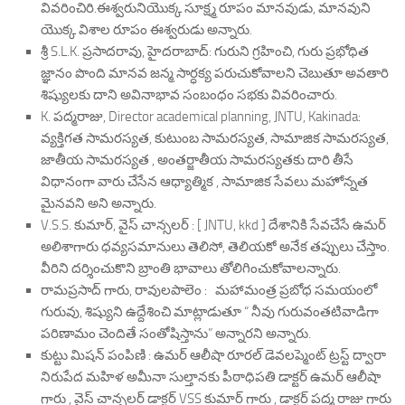
వివరించిరి.ఈశ్వరునియొక్క సూక్ష్మ రూపం మానవుడు, మానవుని
యొక్క విశాల రూపం ఈశ్వరుడు అన్నారు.
శ్రీ S.L.K. ప్రసాదరావు, హైదరాబాద్: గురుని గ్రహించి, గురు ప్రభోధిత
జ్ఞానం పొంది మానవ జన్మ సార్ధక్య పరుచుకోవాలని చెబుతూ అవతారి
శిష్యులకు దాని అవినాభావ సంబంధం సభకు వివరించారు.
K. పద్మరాజు, Director academical planning, JNTU, Kakinada:
వ్యక్తిగత సామరస్యత, కుటుంబ సామరస్యత, సామాజిక సామరస్యత,
జాతీయ సామరస్యత , అంతర్జాతీయ సామరస్యతకు దారి తీసే
విధానంగా వారు చేసేన ఆధ్యాత్మిక , సామాజిక సేవలు మహోన్నత
మైనవని అని అన్నారు.
V.S.S. కుమార్, వైస్ చాన్సలర్ : [ JNTU, kkd ] దేశానికి సేవచేసే ఉమర్
అలిశాగారు ధవ్యసమానులు తెలిసో, తెలియకో అనేక తప్పులు చేస్తాం.
వీరిని దర్శించుకొని బ్రాంతి భావాలు తోలిగించుకోవాలన్నారు.
రామప్రసాద్ గారు, రావులపాలెం : మహామంత్ర ప్రబోధ సమయంలో
గురువు, శిష్యుని ఉద్దేశించి మాట్లాడుతూ “ నీవు గురువంతటివాడిగా
పరిణామం చెందితే సంతోషిస్తాను” అన్నారని అన్నారు.
కుట్టు మిషన్ పంపిణి : ఉమర్ ఆలీషా రూరల్ డెవలప్మెంట్ ట్రస్ట్ ద్వారా
నిరుపేద మహిళ అమీనా సుల్తానకు పీఠాధిపతి డాక్టర్ ఉమర్ ఆలీషా
గారు , వైస్ చాన్సలర్ డాక్టర్ VSS కుమార్ గారు , డాక్టర్ పద్మ రాజు గారు