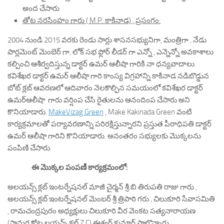
అంద చేసారు
తోట నరసింహం గారు ( M.P. కాకినాడ) , ప్రసంగం:
2004 నుండి 2015 వరకు రెండు సార్లు శాసనసభ్యునిగా, మంత్రిగా , నేడు
పార్లమెంట్ మెంబెర్ గా, లోక్ సభ ఫ్లోర్ లీడర్ గా ఎన్నో , ఎన్నెన్నో అవకాశాలు
కల్పించి ఆశీర్వదిస్తున్న డాక్టర్ ఉమర్ ఆలీషా గారికి నా ధన్యవాదాలు.
కవిశేఖర డాక్టర్ ఉమర్ ఆలీషా గారి కాంస్య విగ్రహాన్ని కాకినాడ నడిబొడ్డున
బోట్ క్లబ్ ఆవరణలో ఆదివారం నెలకొల్పిన సమయంలో కవిశేఖర డాక్టర్
ఉమర్ఆలీషా గారు వర్షింప చేసి రైతులను ఆనందింప చేసారు అని
కొనియాడారు.
MakeVizag Green
, Make Kakinada Green వంటి
కార్యక్రమాలతో పర్యావరణాన్ని పరిరక్షిస్తున్నారని ప్రస్తుత పీఠాధిపతి డాక్టర్
ఉమర్ ఆలీషా గారిని కొనియాడారు. అనంతరం సభ్యులకు మొక్కలను
పంపిణి చేసారు.
ఈ మొక్కల పంపణీ కార్యక్రమంలో:
అలయన్స్ క్లబ్ ఇంటర్నేషనల్ మాజీ చైర్మన్ శ్రీ.బి.తిరుపతి రాజు గారు ,
అలయన్స్ క్లబ్ ఇంటర్నేషనల్ మెంబర్ శ్రీ త్రిపాఠి గరు , చిలుకూరి సేవాసమితి
, రామచంద్రపురం అధ్యక్షులు చిలుకూరి వీర వెంకట సత్యనారాయణ
(సామర్ల కోట లయన్స్ క్లబ్ Z.C) ఈశ్వర్ కుమార్ పాల్గొన్నారు.