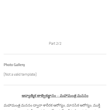
Part 2/2
Photo Gallery
[Not a valid template]
ఆధ్యాత్మిక తాత్వికజ్ఞానం – మహామంత్ర మననం
మహామంత్ర మననం ద్వారా శారీరక ఆరోగ్యం, మానసిక ఆరోగ్యం, ముక్తి