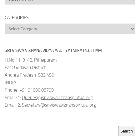
Archives
CATEGORIES
Categories
SRI VISWA VIZNANA VIDYA AADHYATMIKA PEETHAM
H.No:11-3-42, Pithapuram
East Godavari District,
Andhra Pradesh-533 450
INDIA
Phone: +91 91000 08799
Email-1:
Queries@sriviswaviznanspiritual.org
Email-2:
Secretary@sriviswaviznanspiritual.org
Search
Search