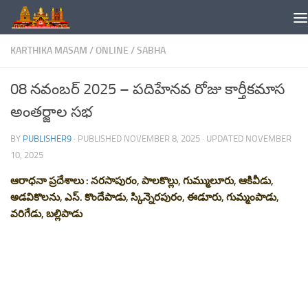
Skip to content
KARTHIKA MASAM
/
ONLINE
/
SABHA
08 నవంబర్ 2025 – పదిహేనవ రోజు కార్తీకమాస
అంతర్జాల సభ
BY
PUBLISHER9
· PUBLISHED
NOVEMBER 8, 2025
· UPDATED
NOVEMBER
10, 2025
ఆరాధనా ప్రదేశాలు : నరసాపురం, పాలకొల్లు, గుమ్ములూరు, ఆకివీడు,
అడవికొలను, ఎస్. కొందేపాడు, స్కిన్నెరపురం, ఈడూరు, గుమ్మంపాడు,
వరిగేడు, బల్లిపాడు