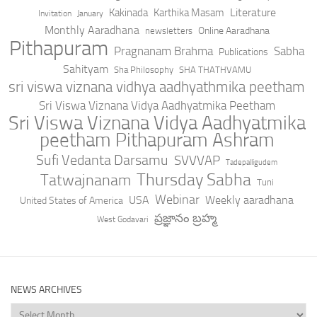
Literature
Kakinada
Karthika Masam
Invitation
January
Monthly Aaradhana
Online Aaradhana
newsletters
Pithapuram
Pragnanam Brahma
Sabha
Publications
Sahityam
Sha Philosophy
SHA THATHVAMU
sri viswa viznana vidhya aadhyathmika peetham
Sri Viswa Viznana Vidya Aadhyatmika Peetham
Sri Viswa Viznana Vidya Aadhyatmika
peetham Pithapuram Ashram
Sufi Vedanta Darsamu
SVVVAP
Tadepalligudem
Thursday Sabha
Tatwajnanam
Tuni
Webinar
USA
Weekly aaradhana
United States of America
ప్రజ్ఞానం బ్రహ్మ
West Godavari
NEWS ARCHIVES
News