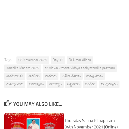
Tags:
08 November 2025
Day 15
Dr Umar Alisha
Karthika Masam 2025
sri viswa viznana vidhya aadhyathmika peetham
అడవికొలను
ఆకివీడు
ఈడూరు
ఎస్.కొందేపాడు
గుమ్మంపాడు
గుమ్ములూరు
నరసాపురం
పాలకొల్లు
బల్లిపాడు
వరిగేడు
స్కిన్నెరపురం
YOU MAY ALSO LIKE...
Thursday Sabha Pithapuram
04th November 2021 (Online)