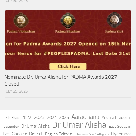
JULY 30, 2026
Nominate Dr. Umar Alisha for PADMA Awards 2027 –
Closed
JULY 25, 2026
Aaradhana
2023
2022
2024
2025
Andhra Pradesh
7th Head
Dr Umar Alisha
Dr.Umar Alisha
East Godavari
December
East Godavari District
Hyderabad
English Editorial
Hussain Sha Sathguru