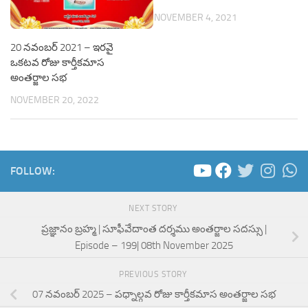
NOVEMBER 4, 2021
20 నవంబర్ 2021 – ఇరవై
ఒకటవ రోజు కార్తీకమాస
అంతర్జాల సభ
NOVEMBER 20, 2022
FOLLOW:
NEXT STORY
ప్రజ్ఞానం బ్రహ్మ | సూఫీవేదాంత దర్శము అంతర్జాల సదస్సు |
Episode – 199| 08th November 2025
PREVIOUS STORY
07 నవంబర్ 2025 – పధ్నాల్గవ రోజు కార్తీకమాస అంతర్జాల సభ