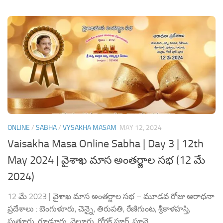
ONLINE
/
SABHA
/
VYSAKHA MASAM
MAY 12, 2024
Vaisakha Masa Online Sabha | Day 3 | 12th
May 2024 | వైశాఖ మాస అంతర్జాల సభ (12 మే
2024)
12 మే 2023 | వైశాఖ మాస అంతర్జాల సభ – మూడవ రోజు ఆరాధనా
ప్రదేశాలు : బెంగుళూరు, చెన్నై, తిరుపతి, రేణిగుంట, శ్రీకాళహస్తి,
పుత్తూరు, గూడూరు, నెల్లూరు, గోరక్ పూర్, పూనె