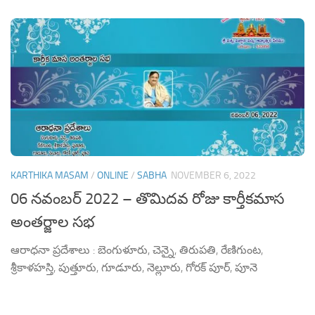
KARTHIKA MASAM
/
ONLINE
/
SABHA
NOVEMBER 6, 2022
06 నవంబర్ 2022 – తొమిదవ రోజు కార్తీకమాస
అంతర్జాల సభ
ఆరాధనా ప్రదేశాలు : బెంగుళూరు, చెన్నై, తిరుపతి, రేణిగుంట,
శ్రీకాళహస్తి, పుత్తూరు, గూడూరు, నెల్లూరు, గోరక్ పూర్, పూనె