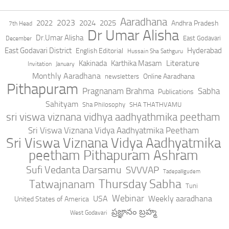
Aaradhana
2023
2022
2024
2025
Andhra Pradesh
7th Head
Dr Umar Alisha
Dr.Umar Alisha
East Godavari
December
East Godavari District
Hyderabad
English Editorial
Hussain Sha Sathguru
Literature
Kakinada
Karthika Masam
Invitation
January
Monthly Aaradhana
Online Aaradhana
newsletters
Pithapuram
Pragnanam Brahma
Sabha
Publications
Sahityam
Sha Philosophy
SHA THATHVAMU
sri viswa viznana vidhya aadhyathmika peetham
Sri Viswa Viznana Vidya Aadhyatmika Peetham
Sri Viswa Viznana Vidya Aadhyatmika
peetham Pithapuram Ashram
Sufi Vedanta Darsamu
SVVVAP
Tadepalligudem
Thursday Sabha
Tatwajnanam
Tuni
Webinar
USA
Weekly aaradhana
United States of America
ప్రజ్ఞానం బ్రహ్మ
West Godavari