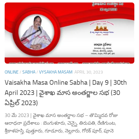
ONLINE
/
SABHA
/
VYSAKHA MASAM
APRIL 30, 2023
Vaisakha Masa Online Sabha | Day 9 | 30th
April 2023 | వైశాఖ మాస అంతర్జాల సభ (30
ఏప్రిల్ 2023)
30 మే 2023 | వైశాఖ మాస అంతర్జాల సభ – తొమ్మిదవ రోజు
ఆరాధనా ప్రదేశాలు : బెంగుళూరు, చెన్నై, తిరుపతి, రేణిగుంట,
శ్రీకాళహస్తి, పుత్తూరు, గూడూరు, నెల్లూరు, గోరక్ పూర్, పూనె