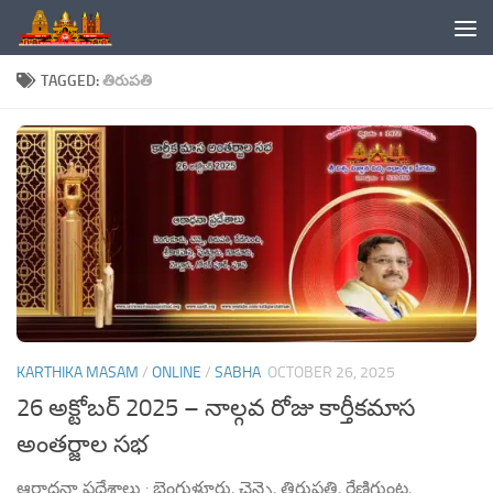
Skip to content
TAGGED:
తిరుపతి
KARTHIKA MASAM
/
ONLINE
/
SABHA
OCTOBER 26, 2025
26 అక్టోబర్ 2025 – నాల్గవ రోజు కార్తీకమాస
అంతర్జాల సభ
ఆరాధనా ప్రదేశాలు : బెంగుళూరు, చెన్నై, తిరుపతి, రేణిగుంట,