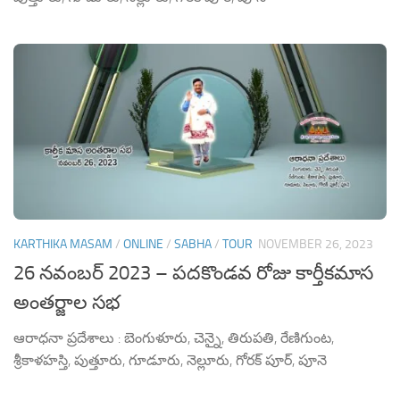
KARTHIKA MASAM
/
ONLINE
/
SABHA
/
TOUR
NOVEMBER 26, 2023
26 నవంబర్ 2023 – పదకొండవ రోజు కార్తీకమాస
అంతర్జాల సభ
ఆరాధనా ప్రదేశాలు : బెంగుళూరు, చెన్నై, తిరుపతి, రేణిగుంట,
శ్రీకాళహస్తి, పుత్తూరు, గూడూరు, నెల్లూరు, గోరక్ పూర్, పూనె