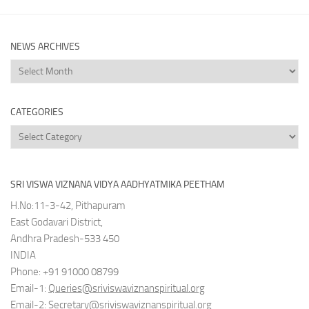
NEWS ARCHIVES
News
Archives
CATEGORIES
Categories
SRI VISWA VIZNANA VIDYA AADHYATMIKA PEETHAM
H.No:11-3-42, Pithapuram
East Godavari District,
Andhra Pradesh-533 450
INDIA
Phone: +91 91000 08799
Email-1:
Queries@sriviswaviznanspiritual.org
Email-2:
Secretary@sriviswaviznanspiritual.org