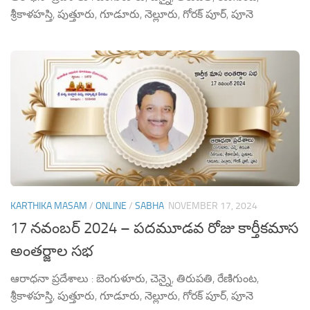
శ్రీకాళహస్తి, పుత్తూరు, గూడూరు, నెల్లూరు, గోరక్ పూర్, పూనె
KARTHIKA MASAM
/
ONLINE
/
SABHA
NOVEMBER 17, 2024
17 నవంబర్ 2024 – పదమూడవ రోజు కార్తీకమాస
అంతర్జాల సభ
ఆరాధనా ప్రదేశాలు : బెంగుళూరు, చెన్నై, తిరుపతి, రేణిగుంట,
శ్రీకాళహస్తి, పుత్తూరు, గూడూరు, నెల్లూరు, గోరక్ పూర్, పూనె