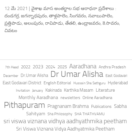
12 మే 2021 | వైశాఖ మాస అంతర్జాల సభ ఆరాధనా ప్రదేశాలు :
దండగర్ర, జగన్నాధపురం, తాళ్లపాలెం, సింగవరం, నవాబుపాలెం,
ప్రత్తిపాడు, అలంపురం, రావిపాడు, తేతలి, ఉండ్రాజవరం, కె.సావరం,
చివటం
Aaradhana
2023
2022
2024
2025
Andhra Pradesh
7th Head
Dr Umar Alisha
Dr.Umar Alisha
East Godavari
December
East Godavari District
Hyderabad
English Editorial
Hussain Sha Sathguru
Literature
Kakinada
Karthika Masam
Invitation
January
Monthly Aaradhana
Online Aaradhana
newsletters
Pithapuram
Pragnanam Brahma
Sabha
Publications
Sahityam
Sha Philosophy
SHA THATHVAMU
sri viswa viznana vidhya aadhyathmika peetham
Sri Viswa Viznana Vidya Aadhyatmika Peetham