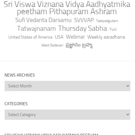
Sri Viswa Viznana Vidya Aadhyatmika
peetham Pithapuram Ashram
Sufi Vedanta Darsamu
SVVVAP
Tadepalligudem
Thursday Sabha
Tatwajnanam
Tuni
Webinar
USA
Weekly aaradhana
United States of America
ప్రజ్ఞానం బ్రహ్మ
West Godavari
NEWS ARCHIVES
News
Archives
CATEGORIES
Categories