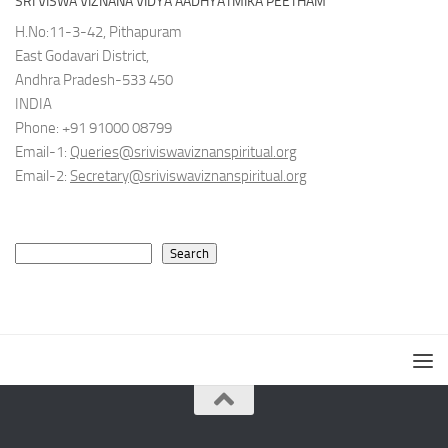
SRI VISWA VIZNANA VIDYA AADHYATMIKA PEETHAM
H.No:11-3-42, Pithapuram
East Godavari District,
Andhra Pradesh-533 450
INDIA
Phone: +91 91000 08799
Email-1:
Queries@sriviswaviznanspiritual.org
Email-2:
Secretary@sriviswaviznanspiritual.org
Search
Search