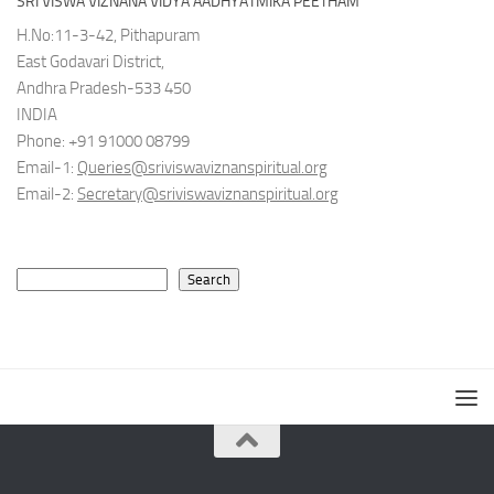
SRI VISWA VIZNANA VIDYA AADHYATMIKA PEETHAM
H.No:11-3-42, Pithapuram
East Godavari District,
Andhra Pradesh-533 450
INDIA
Phone: +91 91000 08799
Email-1:
Queries@sriviswaviznanspiritual.org
Email-2:
Secretary@sriviswaviznanspiritual.org
Search
Search