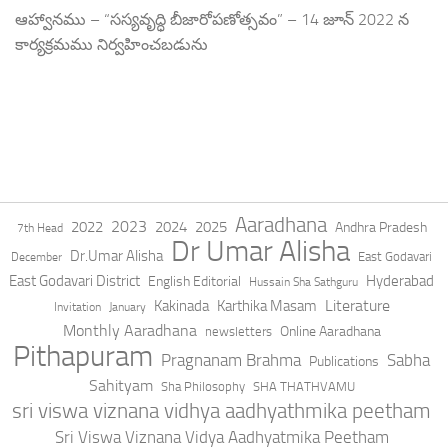
ఆహ్వానము – “సస్యవృద్ధి బీజారోపణోత్సవం” – 14 జూన్ 2022 న
కార్యక్రమము నిర్వహించబడును
Aaradhana
2023
2022
2024
2025
Andhra Pradesh
7th Head
Dr Umar Alisha
Dr.Umar Alisha
East Godavari
December
East Godavari District
Hyderabad
English Editorial
Hussain Sha Sathguru
Literature
Kakinada
Karthika Masam
Invitation
January
Monthly Aaradhana
Online Aaradhana
newsletters
Pithapuram
Pragnanam Brahma
Sabha
Publications
Sahityam
Sha Philosophy
SHA THATHVAMU
sri viswa viznana vidhya aadhyathmika peetham
Sri Viswa Viznana Vidya Aadhyatmika Peetham