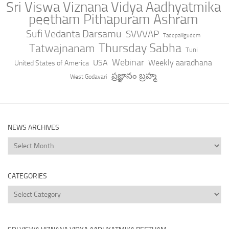
Sri Viswa Viznana Vidya Aadhyatmika
peetham Pithapuram Ashram
Sufi Vedanta Darsamu
SVVVAP
Tadepalligudem
Thursday Sabha
Tatwajnanam
Tuni
Webinar
USA
Weekly aaradhana
United States of America
ప్రజ్ఞానం బ్రహ్మ
West Godavari
NEWS ARCHIVES
News
Archives
CATEGORIES
Categories