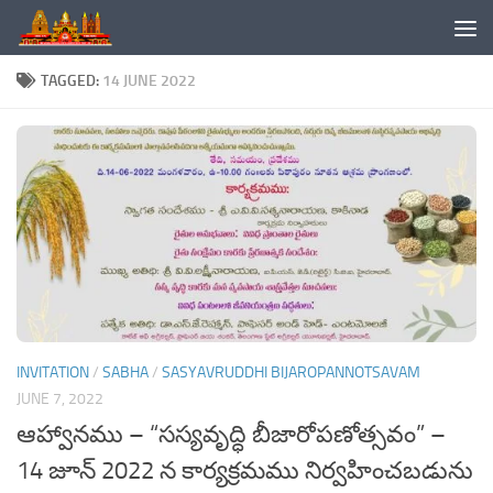
Skip to content
TAGGED:
14 JUNE 2022
INVITATION
/
SABHA
/
SASYAVRUDDHI BIJAROPANNOTSAVAM
JUNE 7, 2022
ఆహ్వానము – “సస్యవృద్ధి బీజారోపణోత్సవం” –
14 జూన్ 2022 న కార్యక్రమము నిర్వహించబడును