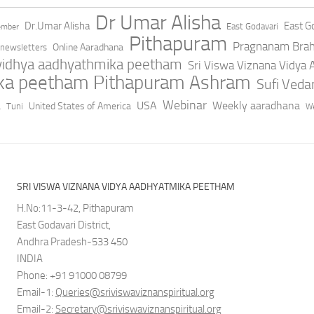
Dr Umar Alisha
Dr.Umar Alisha
East Go
East Godavari
ember
Pithapuram
Pragnanam Bra
Online Aaradhana
newsletters
 vidhya aadhyathmika peetham
Sri Viswa Viznana Vidya
ika peetham Pithapuram Ashram
Sufi Ved
a
Webinar
USA
Weekly aaradhana
United States of America
Tuni
We
SRI VISWA VIZNANA VIDYA AADHYATMIKA PEETHAM
H.No:11-3-42, Pithapuram
East Godavari District,
Andhra Pradesh-533 450
INDIA
Phone: +91 91000 08799
Email-1:
Queries@sriviswaviznanspiritual.org
Email-2:
Secretary@sriviswaviznanspiritual.org