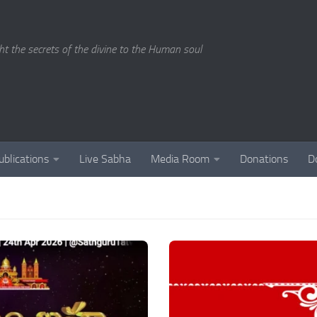
ght the secrets of the divine to the Human soul
ublications
Live Sabha
Media Room
Donations
D