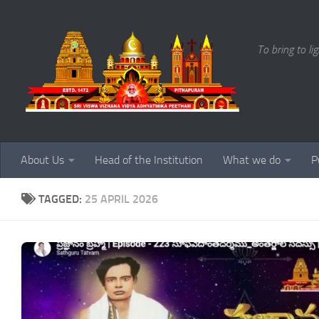
Skip to content
To bring to li
About Us
Head of the Institution
What we do
P
TAGGED:
25 APRIL 2026