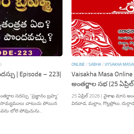
6
ONLINE
/
SABHA
/
VYSAKHA MAS
సదస్సు | Episode – 223|
Vaisakha Masa Online 
అంతర్జాల సభ (25 ఏప్రిల
తర్జాల సదస్సు “ప్రజ్ఞానం బ్రహ్మ”
25 ఏప్రిల్ 2026 | వైశాఖ మాస అంతర
లతోడ సామ్యములు చాటుచు పోయిన
విరవాడ, మల్లాం, గొల్లప్రోలు, దుర్గాడ
వను బోలె పోవుచును...