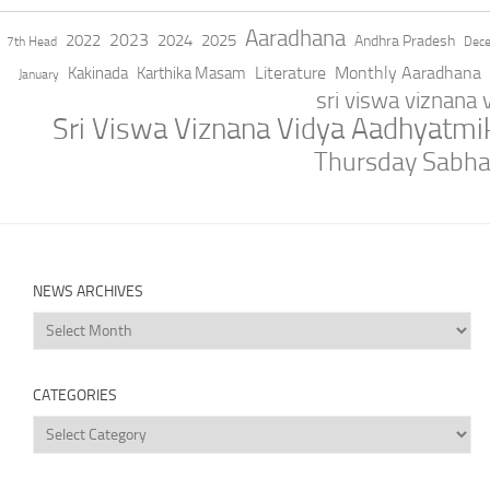
Aaradhana
2023
2022
2024
2025
Andhra Pradesh
7th Head
Dec
Literature
Monthly Aaradhana
Kakinada
Karthika Masam
January
sri viswa viznana
Sri Viswa Viznana Vidya Aadhyatm
Thursday Sabh
NEWS ARCHIVES
News
Archives
CATEGORIES
Categories