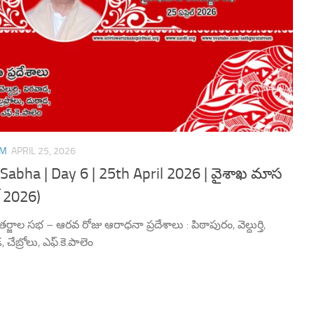
AM
APRIL 25, 2026
Sabha | Day 6 | 25th April 2026 | వైశాఖ మాస
్ 2026)
్జాల సభ – ఆరవ రోజు ఆరాధనా ప్రదేశాలు : పిఠాపురం, వెల్దుర్తి,
, చేబ్రోలు, ఎఫ్.కె.పాలెం