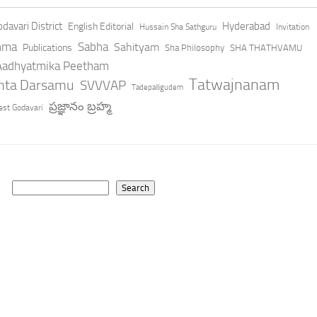
davari District
Hyderabad
English Editorial
Hussain Sha Sathguru
Invitation
hma
Sabha
Sahityam
Publications
Sha Philosophy
SHA THATHVAMU
 Aadhyatmika Peetham
Tatwajnanam
anta Darsamu
SVVVAP
Tadepalligudem
ప్రజ్ఞానం బ్రహ్మ
st Godavari
Search
Search