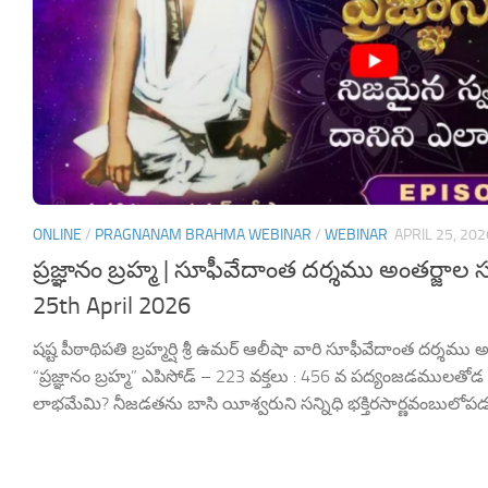
ONLINE
/
PRAGNANAM BRAHMA WEBINAR
/
WEBINAR
APRIL 25, 202
ప్రజ్ఞానం బ్రహ్మ | సూఫీవేదాంత దర్శము అంతర్జాల 
25th April 2026
షష్ట పీఠాథిపతి బ్రహ్మర్షి శ్రీ ఉమర్ ఆలీషా వారి సూఫీవేదాంత దర్శము అం
“ప్రజ్ఞానం బ్రహ్మ” ఎపిసోడ్ – 223 వక్తలు : 456 వ పద్యంజడము
లాభమేమి? నీజడతను బాసి యీశ్వరుని సన్నిధి భక్తిరసార్ణవంబులోపడ