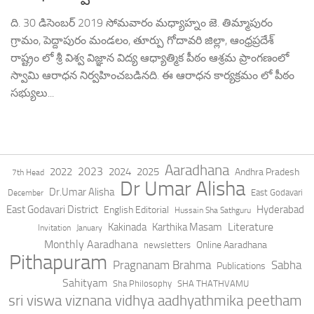
ది. 30 డిసెంబర్ 2019 సోమవారం మధ్యాహ్నం జె. తిమ్మాపురం
గ్రామం, పెద్దాపురం మండలం, తూర్పు గోదావరి జిల్లా, ఆంధ్రప్రదేశ్
రాష్ట్రం లో శ్రీ విశ్వ విజ్ఞాన విద్య ఆధ్యాత్మిక పీఠం ఆశ్రమ ప్రాంగణంలో
స్వామి ఆరాధన నిర్వహించబడినది. ఈ ఆరాధన కార్యక్రమం లో పీఠం
సభ్యులు...
Aaradhana
2023
2022
2024
2025
Andhra Pradesh
7th Head
Dr Umar Alisha
Dr.Umar Alisha
East Godavari
December
East Godavari District
Hyderabad
English Editorial
Hussain Sha Sathguru
Literature
Kakinada
Karthika Masam
Invitation
January
Monthly Aaradhana
Online Aaradhana
newsletters
Pithapuram
Pragnanam Brahma
Sabha
Publications
Sahityam
Sha Philosophy
SHA THATHVAMU
sri viswa viznana vidhya aadhyathmika peetham