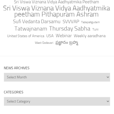
Sri Viswa Viznana Vidya Aadhyatmika Peetham
Sri Viswa Viznana Vidya Aadhyatmika
peetham Pithapuram Ashram
Sufi Vedanta Darsamu
SVVVAP
Tadepalligudem
Thursday Sabha
Tatwajnanam
Tuni
Webinar
USA
Weekly aaradhana
United States of America
ప్రజ్ఞానం బ్రహ్మ
West Godavari
NEWS ARCHIVES
News
Archives
CATEGORIES
Categories