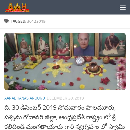
Skip to content
TAGGED:
30122019
AARADHANAS AROUND
DECEMBER 30, 2019
ది. 30 డిసెంబర్ 2019 సోమవారం పాలమూరు,
పశ్చిమ గోదావరి జిల్లా, ఆంధ్రప్రదేశ్ రాష్ట్రం లో శ్రీ
కలిదిండి మంగతాయారు గారి స్వగృహం లో స్వామి