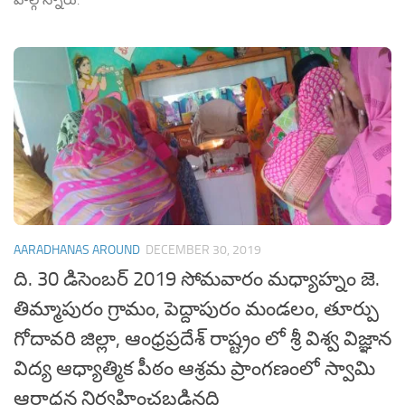
AARADHANAS AROUND
DECEMBER 30, 2019
ది. 30 డిసెంబర్ 2019 సోమవారం మధ్యాహ్నం జె.
తిమ్మాపురం గ్రామం, పెద్దాపురం మండలం, తూర్పు
గోదావరి జిల్లా, ఆంధ్రప్రదేశ్ రాష్ట్రం లో శ్రీ విశ్వ విజ్ఞాన
విద్య ఆధ్యాత్మిక పీఠం ఆశ్రమ ప్రాంగణంలో స్వామి
ఆరాధన నిర్వహించబడినది