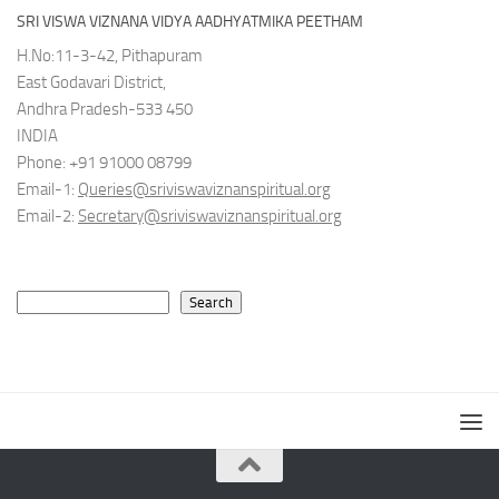
SRI VISWA VIZNANA VIDYA AADHYATMIKA PEETHAM
H.No:11-3-42, Pithapuram
East Godavari District,
Andhra Pradesh-533 450
INDIA
Phone: +91 91000 08799
Email-1:
Queries@sriviswaviznanspiritual.org
Email-2:
Secretary@sriviswaviznanspiritual.org
Search
Search