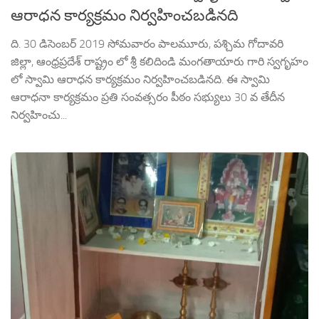
ఆరాధన కార్యక్రమం నిర్వహించబడినది
ది. 30 డిసెంబర్ 2019 సోమవారం పాలమూరు, పశ్చిమ గోదావరి
జిల్లా, ఆంధ్రప్రదేశ్ రాష్ట్రం లో శ్రీ కలిదిండి మంగతాయారు గారి స్వగృహం
లో స్వామి ఆరాధన కార్యక్రమం నిర్వహించబడినది. ఈ స్వామి
ఆరాధనా కార్యక్రమం ప్రతి సంవత్సరం పీఠం సభ్యులు 30 వ తేదీన
నిర్వహించు...