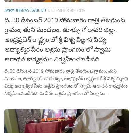
AARADHANAS AROUND
DECEMBER 30, 2019
ది. 30 డిసెంబర్ 2019 సోమవారం రాత్రి తేటగుంట
గ్రామం, తుని మండలం, తూర్పు గోదావరి జిల్లా,
ఆంధ్రప్రదేశ్ రాష్ట్రం లో శ్రీ విశ్వ విజ్ఞాన విద్య
ఆధ్యాత్మిక పీఠం ఆశ్రమ ప్రాంగణం లో స్వామి
ఆరాధన కార్యక్రమం నిర్వహించబడినది
ది. 30 డిసెంబర్ 2019 సోమవారం రాత్రి తేటగుంట గ్రామం, తుని
మండలం, తూర్పు గోదావరి జిల్లా, ఆంధ్రప్రదేశ్ రాష్ట్రం లో శ్రీ విశ్వ విజ్ఞాన
విద్య ఆధ్యాత్మిక పీఠం ఆశ్రమ ప్రాంగణం లో స్వామి ఆరాధన కార్యక్రమం
నిర్వహించబడినది. ఈ పీఠం ఆశ్రమ ప్రాంగణంలో ఏర్పాటు...