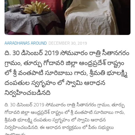
AARADHANAS AROUND
DECEMBER 30, 2019
ది. 30 డిసెంబర్ 2019 సోమవారం రాత్రి సీతానగరం
గ్రామం, తూర్పు గోదావరి జిల్లా ఆంధ్రప్రదేశ్ రాష్ట్రం
లో శ్రీ వంతపాటి సూరిబాబు గారు, శ్రీమతి భూలక్ష్మి
దంపతుల స్వగృహం లో స్వామి ఆరాధన
నిర్వహించబడినది
ది. 30 డిసెంబర్ 2019 సోమవారం రాత్రి సీతానగరం గ్రామం, తూర్పు
గోదావరి జిల్లా ఆంధ్రప్రదేశ్ రాష్ట్రం లో శ్రీ వంతపాటి సూరిబాబు గారు,
శ్రీమతి భూలక్ష్మి దంపతుల స్వగృహం లో స్వామి ఆరాధన
నిర్వహించబడినది. ఈ ఆరాధన కార్యక్రమం లో పీఠం సభ్యులు
పాల్గొన్నారు.