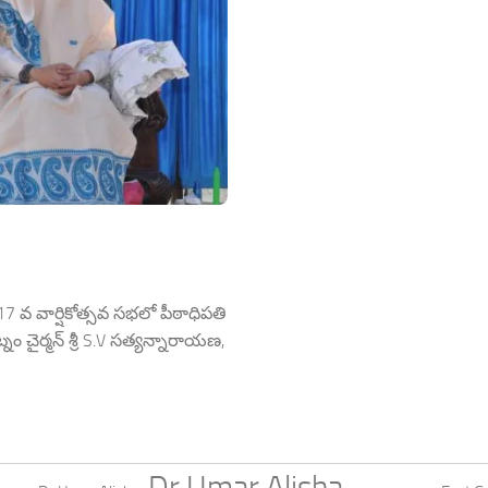
ు17 వ వార్షికోత్సవ సభలో పీఠాధిపతి
ం చైర్మన్ శ్రీ S.V సత్యన్నారాయణ,
Dr Umar Alisha