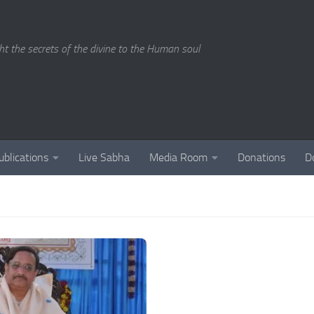
ght the secrets of the divine to the Human soul
ublications
Live Sabha
Media Room
Donations
D