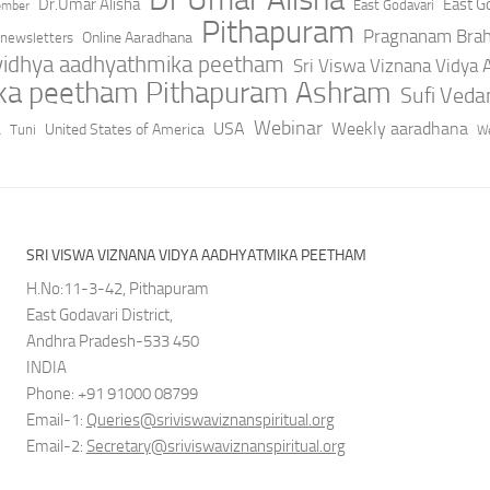
Dr.Umar Alisha
East Go
East Godavari
ember
Pithapuram
Pragnanam Bra
Online Aaradhana
newsletters
 vidhya aadhyathmika peetham
Sri Viswa Viznana Vidya
ika peetham Pithapuram Ashram
Sufi Ved
a
Webinar
USA
Weekly aaradhana
United States of America
Tuni
We
SRI VISWA VIZNANA VIDYA AADHYATMIKA PEETHAM
H.No:11-3-42, Pithapuram
East Godavari District,
Andhra Pradesh-533 450
INDIA
Phone: +91 91000 08799
Email-1:
Queries@sriviswaviznanspiritual.org
Email-2:
Secretary@sriviswaviznanspiritual.org