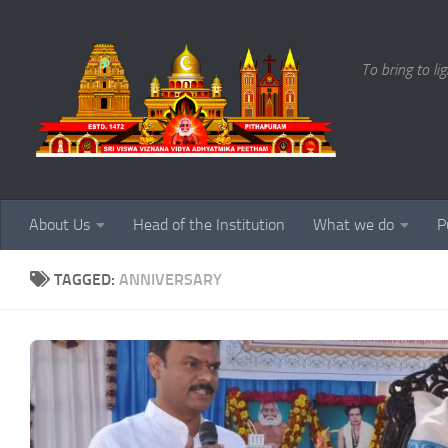
Skip to content
To bring to li
About Us
Head of the Institution
What we do
P
TAGGED:
ANNIVERSARY