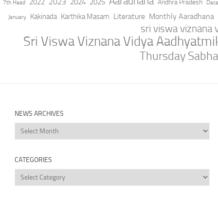
Aaradhana
2023
2022
2024
2025
Andhra Pradesh
7th Head
Dec
Literature
Monthly Aaradhana
Kakinada
Karthika Masam
January
sri viswa viznana
Sri Viswa Viznana Vidya Aadhyatm
Thursday Sabh
NEWS ARCHIVES
News
Archives
CATEGORIES
Categories