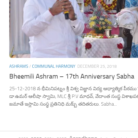
ASHRAMS
/
COMMUNAL HARMONY
DECEMBER 25, 2018
Bheemili Ashram – 17th Anniversary Sabha
25-12-2018 న భీమినిపట్నం శ్రీ విశ్వ విజ్ఞాన విద్య ఆధ్యాత్మిక పీఠమ
డా.ఉమర్ ఆలీషా స్వామి, MLC శ్రీ P.V మాధవ్, వేదాంత సంస్థ విశాఖపట్న
జమాతే ఇస్లామి సంస్థ ప్రతినిధి మక్బు్ తదితరులు. Sabha...