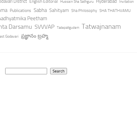
davari District
Hyderabad
English Editorial
Hussain Sha Sathguru
Invitation
hma
Sabha
Sahityam
Publications
Sha Philosophy
SHA THATHVAMU
 Aadhyatmika Peetham
Tatwajnanam
anta Darsamu
SVVVAP
Tadepalligudem
ప్రజ్ఞానం బ్రహ్మ
st Godavari
Search
Search