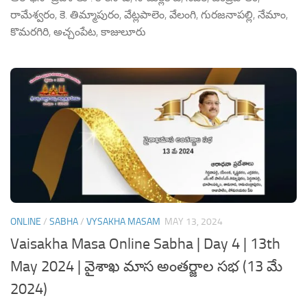
రామేశ్వరం, కె. తిమ్మాపురం, వేట్లపాలెం, వేలంగి, గురజనాపల్లి, నేమాం,
కొమరగిరి, అచ్చంపేట, కాజులూరు
ONLINE
/
SABHA
/
VYSAKHA MASAM
MAY 13, 2024
Vaisakha Masa Online Sabha | Day 4 | 13th
May 2024 | వైశాఖ మాస అంతర్జాల సభ (13 మే
2024)