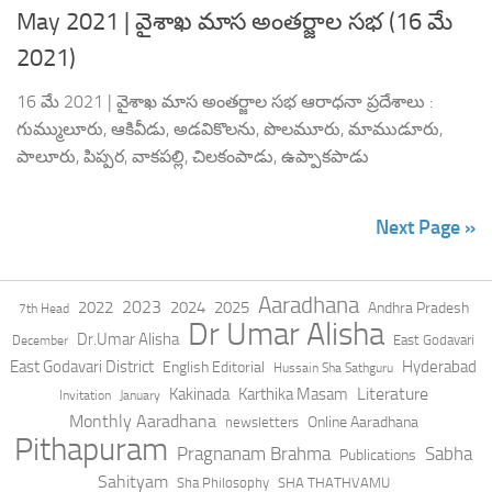
May 2021 | వైశాఖ మాస అంతర్జాల సభ (16 మే
2021)
16 మే 2021 | వైశాఖ మాస అంతర్జాల సభ ఆరాధనా ప్రదేశాలు :
గుమ్ములూరు, ఆకివీడు, అడవికొలను, పొలమూరు, మాముడూరు,
పాలూరు, పిప్పర, వాకపల్లి, చిలకంపాడు, ఉప్పాకపాడు
Next Page »
Aaradhana
2023
2022
2024
2025
Andhra Pradesh
7th Head
Dr Umar Alisha
Dr.Umar Alisha
East Godavari
December
East Godavari District
Hyderabad
English Editorial
Hussain Sha Sathguru
Literature
Kakinada
Karthika Masam
Invitation
January
Monthly Aaradhana
Online Aaradhana
newsletters
Pithapuram
Pragnanam Brahma
Sabha
Publications
Sahityam
Sha Philosophy
SHA THATHVAMU