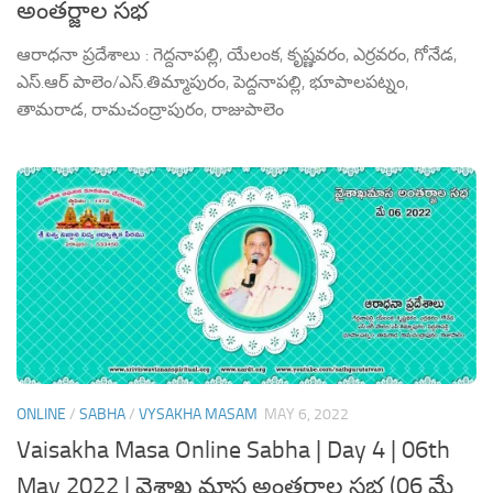
అంతర్జాల సభ
ఆరాధనా ప్రదేశాలు : గెద్దనాపల్లి, యేలంక, కృష్ణవరం, ఎర్రవరం, గోనేడ,
ఎస్.ఆర్ పాలెం/ఎస్.తిమ్మాపురం, పెద్దనాపల్లి, భూపాలపట్నం,
తామరాడ, రామచంద్రాపురం, రాజుపాలెం
ONLINE
/
SABHA
/
VYSAKHA MASAM
MAY 6, 2022
Vaisakha Masa Online Sabha | Day 4 | 06th
May 2022 | వైశాఖ మాస అంతర్జాల సభ (06 మే