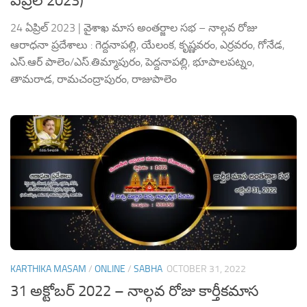
ఏప్రిల్ 2023)
24 ఏప్రిల్ 2023 | వైశాఖ మాస అంతర్జాల సభ – నాల్గవ రోజు
ఆరాధనా ప్రదేశాలు : గెద్దనాపల్లి, యేలంక, కృష్ణవరం, ఎర్రవరం, గోనేడ,
ఎస్.ఆర్ పాలెం/ఎస్.తిమ్మాపురం, పెద్దనాపల్లి, భూపాలపట్నం,
తామరాడ, రామచంద్రాపురం, రాజుపాలెం
KARTHIKA MASAM
/
ONLINE
/
SABHA
OCTOBER 31, 2022
31 అక్టోబర్ 2022 – నాల్గవ రోజు కార్తీకమాస