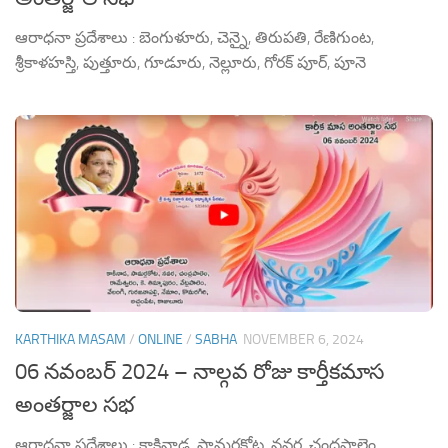
ఆరాధనా ప్రదేశాలు : బెంగుళూరు, చెన్నై, తిరుపతి, రేణిగుంట,
శ్రీకాళహస్తి, పుత్తూరు, గూడూరు, నెల్లూరు, గోరక్ పూర్, పూనె
KARTHIKA MASAM
/
ONLINE
/
SABHA
NOVEMBER 6, 2024
06 నవంబర్ 2024 – నాల్గవ రోజు కార్తీకమాస
అంతర్జాల సభ
ఆరాధనా ప్రదేశాలు : కాకినాడ, సామర్లకోట, నవర, చంద్రపాలెం,