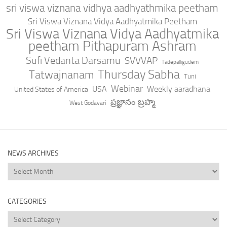
sri viswa viznana vidhya aadhyathmika peetham
Sri Viswa Viznana Vidya Aadhyatmika Peetham
Sri Viswa Viznana Vidya Aadhyatmika
peetham Pithapuram Ashram
Sufi Vedanta Darsamu
SVVVAP
Tadepalligudem
Thursday Sabha
Tatwajnanam
Tuni
Webinar
USA
Weekly aaradhana
United States of America
ప్రజ్ఞానం బ్రహ్మ
West Godavari
NEWS ARCHIVES
News
Archives
CATEGORIES
Categories