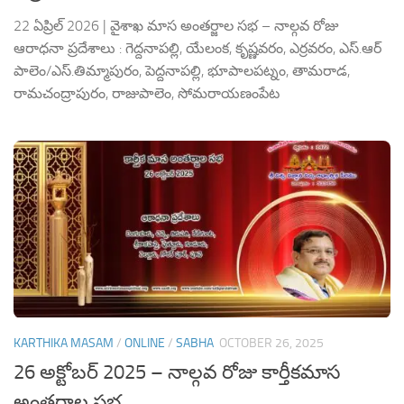
22 ఏప్రిల్ 2026 | వైశాఖ మాస అంతర్జాల సభ – నాల్గవ రోజు
ఆరాధనా ప్రదేశాలు : గెద్దనాపల్లి, యేలంక, కృష్ణవరం, ఎర్రవరం, ఎస్.ఆర్
పాలెం/ఎస్.తిమ్మాపురం, పెద్దనాపల్లి, భూపాలపట్నం, తామరాడ,
రామచంద్రాపురం, రాజుపాలెం, సోమరాయణంపేట
KARTHIKA MASAM
/
ONLINE
/
SABHA
OCTOBER 26, 2025
26 అక్టోబర్ 2025 – నాల్గవ రోజు కార్తీకమాస
అంతర్జాల సభ