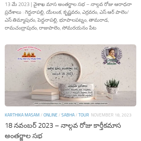
13 మే 2023 | వైశాఖ మాస అంతర్జాల సభ – నాల్గవ రోజు ఆరాధనా
ప్రదేశాలు : గెద్దనాపల్లి, యేలంక, కృష్ణవరం, ఎర్రవరం, ఎస్.ఆర్ పాలెం/
ఎస్.తిమ్మాపురం, పెద్దనాపల్లి, భూపాలపట్నం, తామరాడ,
రామచంద్రాపురం, రాజుపాలెం, సోమరయనం పేట
KARTHIKA MASAM
/
ONLINE
/
SABHA
/
TOUR
NOVEMBER 18, 2023
18 నవంబర్ 2023 – నాల్గవ రోజు కార్తీకమాస
అంతర్జాల సభ