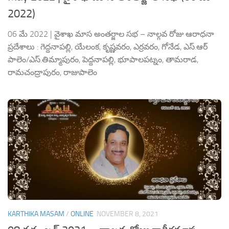
2022)
06 మే 2022 | వైశాఖ మాస అంతర్జాల సభ – నాల్గవ రోజు ఆరాధనా
ప్రదేశాలు : గెద్దనాపల్లి, యేలంక, కృష్ణవరం, ఎర్రవరం, గోనేడ, ఎస్.ఆర్
పాలెం/ఎస్.తిమ్మాపురం, పెద్దనాపల్లి, భూపాలపట్నం, తామరాడ,
రామచంద్రాపురం, రాజుపాలెం
KARTHIKA MASAM
/
ONLINE
NOVEMBER 8, 2021