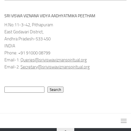
SRI VISWA VIZNANA VIDYA AADHYATMIKA PEETHAM
H.No:11-3-42, Pithapuram
East Godavari District,
Andhra Pradesh-533 450
INDIA
Phone: +91 91000 08799
Email-1:
Queries@sriviswaviznanspiritual.org
Email-2:
Secretary@sriviswaviznanspiritual.org
Search
Search