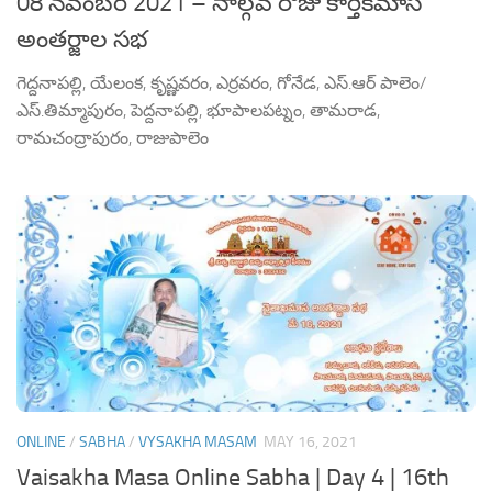
08 నవంబర్ 2021 – నాల్గవ రోజు కార్తీకమాస
అంతర్జాల సభ
గెద్దనాపల్లి, యేలంక, కృష్ణవరం, ఎర్రవరం, గోనేడ, ఎస్.ఆర్ పాలెం/
ఎస్.తిమ్మాపురం, పెద్దనాపల్లి, భూపాలపట్నం, తామరాడ,
రామచంద్రాపురం, రాజుపాలెం
ONLINE
/
SABHA
/
VYSAKHA MASAM
MAY 16, 2021
Vaisakha Masa Online Sabha | Day 4 | 16th