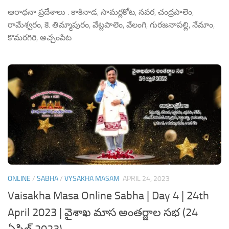
ఆరాధనా ప్రదేశాలు : కాకినాడ, సామర్లకోట, నవర, చంద్రపాలెం,
రామేశ్వరం, కె. తిమ్మాపురం, వేట్లపాలెం, వేలంగి, గురజనాపల్లి, నేమాం,
కొమరగిరి, అచ్చంపేట
ONLINE
/
SABHA
/
VYSAKHA MASAM
APRIL 24, 2023
Vaisakha Masa Online Sabha | Day 4 | 24th
April 2023 | వైశాఖ మాస అంతర్జాల సభ (24