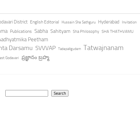
davari District
Hyderabad
English Editorial
Hussain Sha Sathguru
Invitation
hma
Sabha
Sahityam
Publications
Sha Philosophy
SHA THATHVAMU
 Aadhyatmika Peetham
Tatwajnanam
anta Darsamu
SVVVAP
Tadepalligudem
ప్రజ్ఞానం బ్రహ్మ
st Godavari
Search
Search