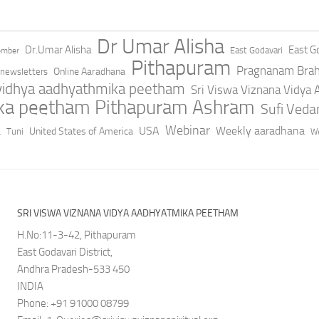
Dr Umar Alisha
Dr.Umar Alisha
East Go
East Godavari
ember
Pithapuram
Pragnanam Bra
Online Aaradhana
newsletters
 vidhya aadhyathmika peetham
Sri Viswa Viznana Vidya
ika peetham Pithapuram Ashram
Sufi Ved
a
Webinar
USA
Weekly aaradhana
United States of America
Tuni
We
SRI VISWA VIZNANA VIDYA AADHYATMIKA PEETHAM
H.No:11-3-42, Pithapuram
East Godavari District,
Andhra Pradesh-533 450
INDIA
Phone: +91 91000 08799