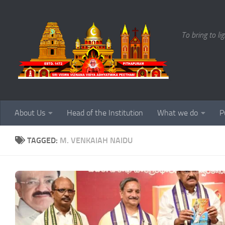
Skip to content
To bring to li
About Us
Head of the Institution
What we do
P
TAGGED:
M. VENKAIAH NAIDU