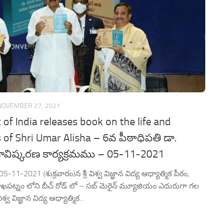
NOVEMBER 27, 2021
 of India releases book on the life and
of Shri Umar Alisha – 6వ పీఠాధిపతి డా.
కావిష్కరణ కార్యక్రమము – 05-11-2021
-11-2021 (శుక్రవారం)న శ్రీ విశ్వ విజ్ఞాన విద్య ఆధ్యాత్మిక పీఠం,
శాఖపట్నం లోని బీచ్ రోడ్ లో – సబ్ మెరైన్ మ్యూజియం ఎదురుగా గల
శ్వ విజ్ఞాన విద్య ఆధ్యాత్మిక...