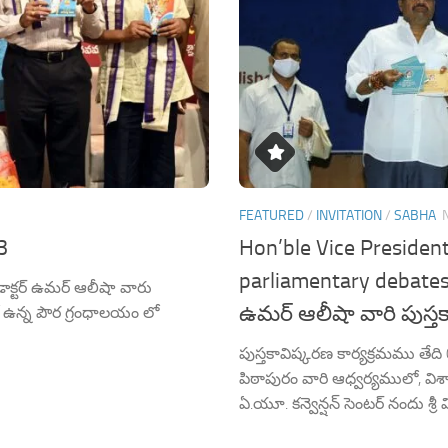
FEATURED
/
INVITATION
/
SABHA
3
Hon’ble Vice President
parliamentary debates 
డాక్టర్ ఉమర్ ఆలీషా వారు
ఉమర్ ఆలీషా వారి పుస్త
ి లో ఉన్న పౌర గ్రంధాలయం లో
పుస్తకావిష్కరణ కార్యక్రమము తేది 05
పిఠాపురం వారి ఆధ్వర్యములో, వి
ఏ.యూ. కన్వెన్షన్ సెంటర్ నందు శ్రీ వి