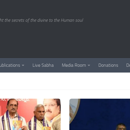
ght the secrets of the divine to the Human soul
ublications
Live Sabha
Media Room
Donations
D