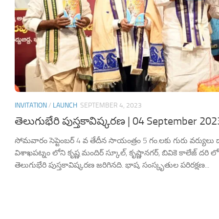
INVITATION
/
LAUNCH
SEPTEMBER 4, 2023
తెలుగుభేరి పుస్తకావిష్కరణ | 04 September 202
సోమవారం సెప్టెంబర్ 4 వ తేదీన సాయంత్రం 5 గం.లకు గురు వర్యులు 
విశాఖపట్నం లోని కృష్ణ మందిర్ స్కూల్, కృష్ణానగర్, బివికె కాలేజ్ దర
తెలుగుభేరి పుస్తకావిష్కరణ జరిగినది. భాష, సంస్కృతుల పరిరక్షణ...