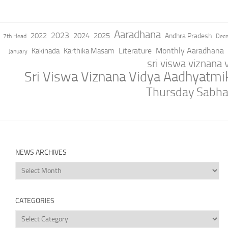
Aaradhana
2023
2022
2024
2025
Andhra Pradesh
7th Head
Dec
Literature
Monthly Aaradhana
Kakinada
Karthika Masam
January
sri viswa viznana
Sri Viswa Viznana Vidya Aadhyatm
Thursday Sabh
NEWS ARCHIVES
News
Archives
CATEGORIES
Categories