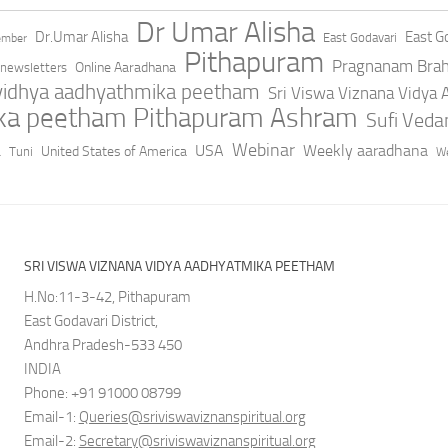
Dr Umar Alisha
Dr.Umar Alisha
East Go
East Godavari
ember
Pithapuram
Pragnanam Bra
Online Aaradhana
newsletters
 vidhya aadhyathmika peetham
Sri Viswa Viznana Vidya
ika peetham Pithapuram Ashram
Sufi Ved
a
Webinar
USA
Weekly aaradhana
United States of America
Tuni
We
SRI VISWA VIZNANA VIDYA AADHYATMIKA PEETHAM
H.No:11-3-42, Pithapuram
East Godavari District,
Andhra Pradesh-533 450
INDIA
Phone: +91 91000 08799
Email-1:
Queries@sriviswaviznanspiritual.org
Email-2:
Secretary@sriviswaviznanspiritual.org