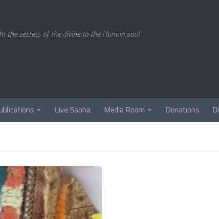
ght the secrets of the divine to the Human soul
ublications
Live Sabha
Media Room
Donations
D