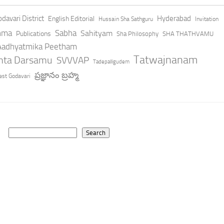
davari District
Hyderabad
English Editorial
Hussain Sha Sathguru
Invitation
hma
Sabha
Sahityam
Publications
Sha Philosophy
SHA THATHVAMU
 Aadhyatmika Peetham
Tatwajnanam
anta Darsamu
SVVVAP
Tadepalligudem
ప్రజ్ఞానం బ్రహ్మ
st Godavari
Search
Search