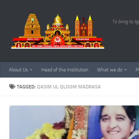
Skip to content
To bring to li
About Us
Head of the Institution
What we do
P
TAGGED:
QASIM UL QLOOM MADRASA