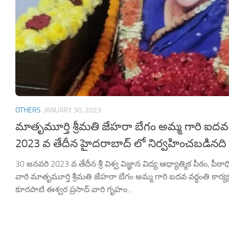
OTHERS
JANUARY 30, 2023
మాతృమూర్తి శ్రీమతి జేహరా బేగం అమ్మ గారి ఐదవ 
2023 వ తేదీన హైదరాబాద్ లో నిర్వహించబడినది
30 జనవరి 2023 వ తేదీన శ్రీ విశ్వ విజ్ఞాన విద్య ఆధ్యాత్మిక పీఠం, పీ
వారి మాతృమూర్తి శ్రీమతి జేహరా బేగం అమ్మ గారి ఐదవ వర్ధంతి కార్యక
కూరపాటి ఈశ్వర ప్రసాద్ వారి గృహం...