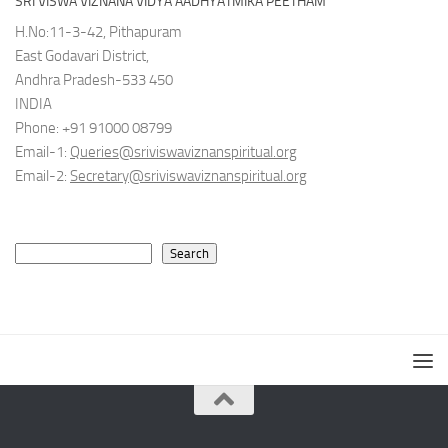
SRI VISWA VIZNANA VIDYA AADHYATMIKA PEETHAM
H.No:11-3-42, Pithapuram
East Godavari District,
Andhra Pradesh-533 450
INDIA
Phone: +91 91000 08799
Email-1:
Queries@sriviswaviznanspiritual.org
Email-2:
Secretary@sriviswaviznanspiritual.org
Search
Search