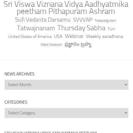
Sri Viswa Viznana Vidya Aadhyatmika
peetham Pithapuram Ashram
Sufi Vedanta Darsamu
SVVVAP
Tadepalligudem
Thursday Sabha
Tatwajnanam
Tuni
Webinar
USA
Weekly aaradhana
United States of America
ప్రజ్ఞానం బ్రహ్మ
West Godavari
NEWS ARCHIVES
News
Archives
CATEGORIES
Categories