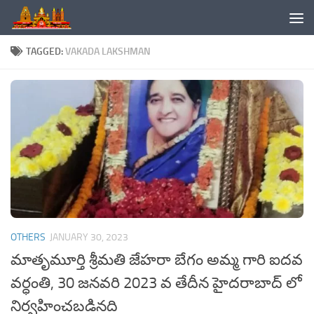
Skip to content
TAGGED:
VAKADA LAKSHMAN
OTHERS
JANUARY 30, 2023
మాతృమూర్తి శ్రీమతి జేహరా బేగం అమ్మ గారి ఐదవ
వర్ధంతి, 30 జనవరి 2023 వ తేదీన హైదరాబాద్ లో
నిర్వహించబడినది