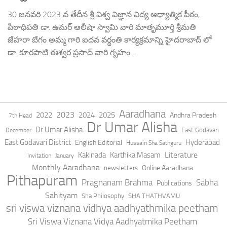
30 జనవరి 2023 వ తేదీన శ్రీ విశ్వ విజ్ఞాన విద్య ఆధ్యాత్మిక పీఠం,
పీఠాధిపతి డా. ఉమర్ ఆలీషా స్వామి వారి మాతృమూర్తి శ్రీమతి
జేహరా బేగం అమ్మ గారి ఐదవ వర్ధంతి కార్యక్రమాన్ని హైదరాబాద్ లో
డా. కూరపాటి ఈశ్వర ప్రసాద్ వారి గృహం...
Aaradhana
2023
2022
2024
2025
Andhra Pradesh
7th Head
Dr Umar Alisha
Dr.Umar Alisha
East Godavari
December
East Godavari District
Hyderabad
English Editorial
Hussain Sha Sathguru
Literature
Kakinada
Karthika Masam
Invitation
January
Monthly Aaradhana
Online Aaradhana
newsletters
Pithapuram
Pragnanam Brahma
Sabha
Publications
Sahityam
Sha Philosophy
SHA THATHVAMU
sri viswa viznana vidhya aadhyathmika peetham
Sri Viswa Viznana Vidya Aadhyatmika Peetham