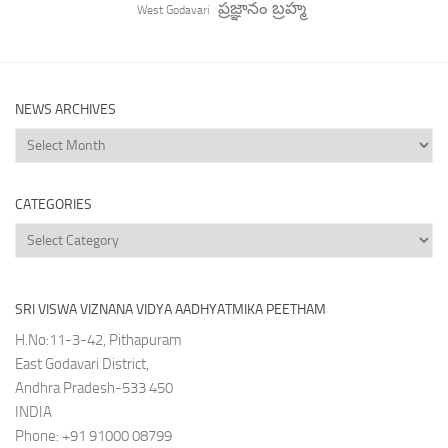
ప్రజ్ఞానం బ్రహ్మ
West Godavari
NEWS ARCHIVES
News
Archives
CATEGORIES
Categories
SRI VISWA VIZNANA VIDYA AADHYATMIKA PEETHAM
H.No:11-3-42, Pithapuram
East Godavari District,
Andhra Pradesh-533 450
INDIA
Phone: +91 91000 08799