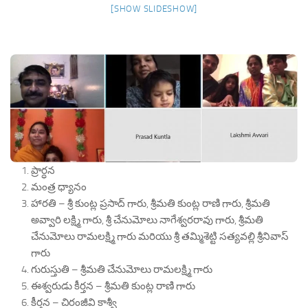
[SHOW SLIDESHOW]
ప్రార్ధన
మంత్ర ధ్యానం
హారతి – శ్రీ కుంట్ల ప్రసాద్ గారు, శ్రీమతి కుంట్ల రాణి గారు, శ్రీమతి
అవ్వారి లక్ష్మి గారు, శ్రీ చేనుమోలు నాగేశ్వరరావు గారు, శ్రీమతి
చేనుమోలు రామలక్ష్మి గారు మరియు శ్రీ తమ్మిశెట్టి సత్యవల్లి శ్రీనివాస్
గారు
గురుస్తుతి – శ్రీమతి చేనుమోలు రామలక్ష్మి గారు
ఈశ్వరుడు కీర్తన – శ్రీమతి కుంట్ల రాణి గారు
కీర్తన – చిరంజీవి కాశ్వీ