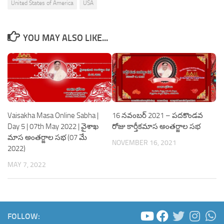
United States of America
USA
YOU MAY ALSO LIKE...
Vaisakha Masa Online Sabha |
16 నవంబర్ 2021 – పదకొండవ
Day 5 | 07th May 2022 | వైశాఖ
రోజు కార్తీకమాస అంతర్జాల సభ
మాస అంతర్జాల సభ (07 మే
NOVEMBER 16, 2021
2022)
MAY 7, 2022
FOLLOW: