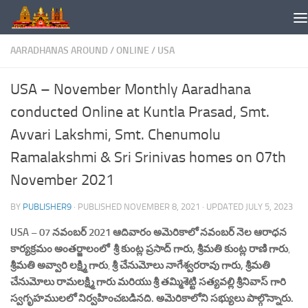
Skip to content
AARADHANAS AROUND
/
ONLINE
/
USA
USA – November Monthly Aaradhana
conducted Online at Kuntla Prasad, Smt.
Avvari Lakshmi, Smt. Chenumolu
Ramalakshmi & Sri Srinivas homes on 07th
November 2021
BY
PUBLISHER9
· PUBLISHED
NOVEMBER 8, 2021
· UPDATED
JULY 5, 2023
USA – 07 నవంబర్ 2021 ఆదివారం అమెరికాలో నవంబర్ నెల ఆరాధన
కార్యక్రమం అంతర్జాలంలో
శ్రీ కుంట్ల ప్రసాద్ గారు, శ్రీమతి కుంట్ల రాణి గారు
,
శ్రీమతి అవ్వారి లక్ష్మి గారు
,
శ్రీ చేనుమోలు నాగేశ్వరరావు గారు
,
శ్రీమతి
చేనుమోలు రామలక్ష్మి గారు
మరియు శ్రీ తమ్మిశెట్టి సత్యవల్లి శ్రీనివాస్ గారి
స్వగృహములలో నిర్వహించబడినది. అమెరికాలోని సభ్యులు పాల్గొన్నారు.