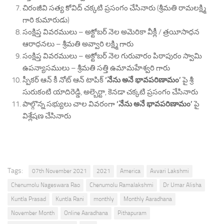
చిరంజీవి సత్య కోవిద్ చక్కటి ప్రసంగం చేసినారు (శ్రీమతి రామలక్ష్మి
గారి కుమారుడు)
సంక్షిప్త వివరములు – అక్టోబర్ నెల అమెరికా వీక్లీ / త్రయీసాధన
ఆరాధనలు – శ్రీమతి అవ్వారి లక్ష్మి గారు
సంక్షిప్త వివరములు – అక్టోబర్ నెల గురువారం పిఠాపురం స్వామి
ఉపన్యాసములు – శ్రీమతి సత్తి ఉమామహేశ్వరి గారు
స్పీకర్ ఆన్ కీ నోట్ ఆన్ టాపిక్
‘నేను అనే భావపరిణామం’
పై శ్రీ
సురుకంటి యాదిరెడ్డి, అల్బెర్టా, కెనడా చక్కటి ప్రసంగం చేసినారు
పాల్గొన్న సభ్యులు చాల వివరంగా
‘నేను అనే భావపరిణామం’
పై
విశ్లేషణ చేసినారు
Tags:
07th November 2021
2021
America
Avvari Lakshmi
Chenumolu Nageswara Rao
Chenumolu Ramalakshmi
Dr Umar Alisha
Kuntla Prasad
Kuntla Rani
monthly
Monthly Aaradhana
November Month
Online Aaradhana
Pithapuram