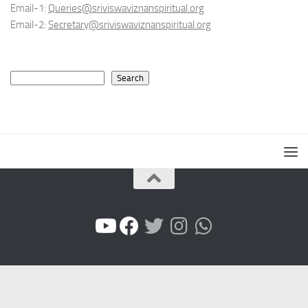
Email-1:
Queries@sriviswaviznanspiritual.org
Email-2:
Secretary@sriviswaviznanspiritual.org
Search
Search