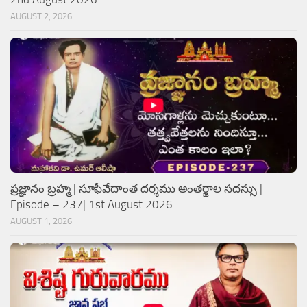
AUGUST 2, 2026
ప్రజ్ఞానం బ్రహ్మ | సూఫీవేదాంత దర్శము అంతర్జాల సదస్సు |
Episode – 237| 1st August 2026
AUGUST 1, 2026