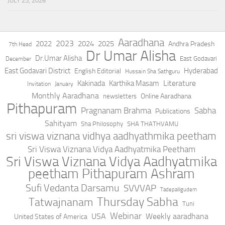
JULY 25, 2026
Aaradhana
2023
2022
2024
2025
Andhra Pradesh
7th Head
Dr Umar Alisha
Dr.Umar Alisha
East Godavari
December
East Godavari District
Hyderabad
English Editorial
Hussain Sha Sathguru
Literature
Kakinada
Karthika Masam
Invitation
January
Monthly Aaradhana
Online Aaradhana
newsletters
Pithapuram
Pragnanam Brahma
Sabha
Publications
Sahityam
Sha Philosophy
SHA THATHVAMU
sri viswa viznana vidhya aadhyathmika peetham
Sri Viswa Viznana Vidya Aadhyatmika Peetham
Sri Viswa Viznana Vidya Aadhyatmika
peetham Pithapuram Ashram
Sufi Vedanta Darsamu
SVVVAP
Tadepalligudem
Thursday Sabha
Tatwajnanam
Tuni
Webinar
USA
Weekly aaradhana
United States of America