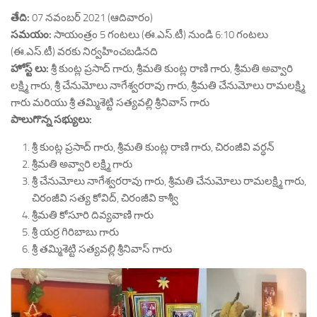
తేది:
07 నవంబర్ 2021 (ఆదివారం)
సమయం:
సాయంత్రం 5 గంటలు (ఈ.ఎస్.టీ) నుండి 6:10 గంటలు
(ఈ.ఎస్.టీ) వరకు నిర్వహించబడినది
హోస్ట్ లు:
శ్రీ కుంట్ల ప్రసాద్ గారు, శ్రీమతి కుంట్ల రాణి గారు, శ్రీమతి అవ్వారి
లక్ష్మి గారు, శ్రీ చేనుమోలు నాగేశ్వరరావు గారు, శ్రీమతి చేనుమోలు రామలక్ష్మి
గారు మరియు శ్రీ తమ్మిశెట్టి సత్యవల్లి శ్రీనివాస్ గారు
పాలుగొన్న సభ్యులు:
శ్రీ కుంట్ల ప్రసాద్ గారు, శ్రీమతి కుంట్ల రాణి గారు, చిరంజీవి వర్ధన్
శ్రీమతి అవ్వారి లక్ష్మి గారు
శ్రీ చేనుమోలు నాగేశ్వరరావు గారు, శ్రీమతి చేనుమోలు రామలక్ష్మి గారు,
చిరంజీవి సత్య కోవిద్, చిరంజీవి కాశ్వీ
శ్రీమతి కోసూరి దివ్యవాణి గారు
శ్రీ యర్ర గిరిబాబు గారు
శ్రీ తమ్మిశెట్టి సత్యవల్లి శ్రీనివాస్ గారు