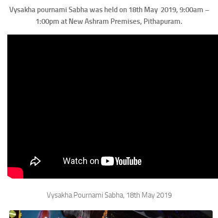
Vysakha pournami Sabha was held on 18th May 2019, 9:00am –
1:00pm at New Ashram Premises, Pithapuram.
Vysakha Pournami Sabha, 18th May 2019