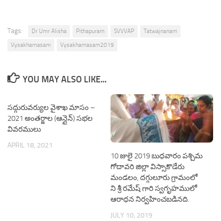
Tags:
Dr Umr Alisha
Pithapuram
SVVVAP
Tatwajnanam
Vysakhamasam
Vysakhamasam2019
YOU MAY ALSO LIKE...
సద్గురువర్యుల వైశాఖ మాసం –
2021 అంతర్జాల (ఆన్లైన్) సభల
వివరములు
APRIL 18, 2021
10 జులై 2019 బుధవారం పశ్చిమ
గోదావరి జిల్లా విస్సాకొడేరు
మండలం, దగ్గులూరు గ్రామంలో
ని శ్రీ రమేష్ గారి స్వగృహములో
ఆరాధన నిర్వహించబడినది.
JULY 10, 2019