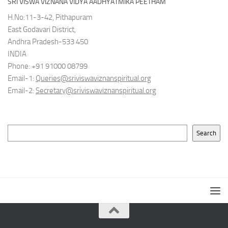
SRI VISWA VIZNANA VIDYA AADHYATMIKA PEETHAM
H.No:11-3-42, Pithapuram
East Godavari District,
Andhra Pradesh-533 450
INDIA
Phone: +91 91000 08799
Email-1:
Queries@sriviswaviznanspiritual.org
Email-2:
Secretary@sriviswaviznanspiritual.org
Search
Search