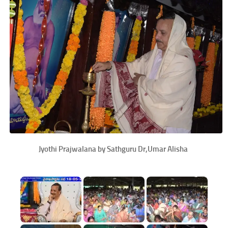
Jyothi Prajwalana by Sathguru Dr,Umar Alisha