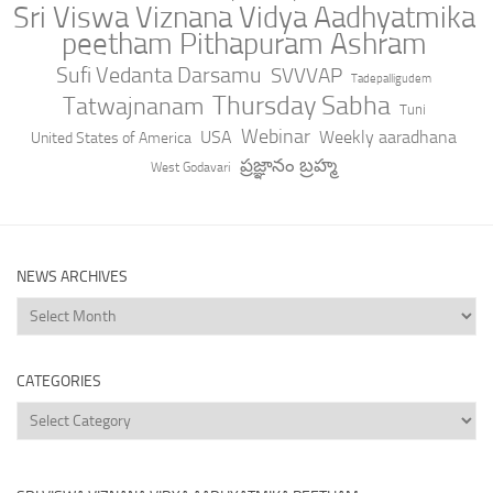
Sri Viswa Viznana Vidya Aadhyatmika
peetham Pithapuram Ashram
Sufi Vedanta Darsamu
SVVVAP
Tadepalligudem
Thursday Sabha
Tatwajnanam
Tuni
Webinar
USA
Weekly aaradhana
United States of America
ప్రజ్ఞానం బ్రహ్మ
West Godavari
NEWS ARCHIVES
News
Archives
CATEGORIES
Categories