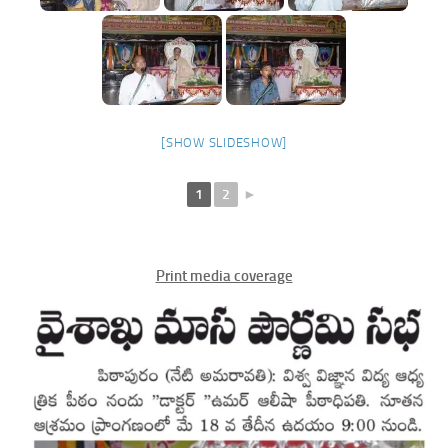
[SHOW SLIDESHOW]
1
2
►
Print media coverage