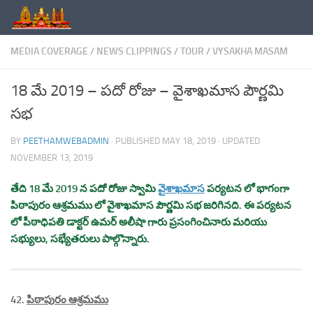
Skip to content
MEDIA COVERAGE
/
NEWS CLIPPINGS
/
TOUR
/
VYSAKHA MASAM
18 మే 2019 – పదో రోజు – వైశాఖమాస పౌర్ణమి
సభ
BY
PEETHAMWEBADMIN
· PUBLISHED
MAY 18, 2019
· UPDATED
NOVEMBER 13, 2019
తేది 18 మే 2019 న పదో రోజు స్వామి
వైశాఖమాస
పర్యటన లో భాగంగా
పిఠాపురం ఆశ్రమము లో వైశాఖమాస పౌర్ణమి సభ జరిగినది. ఈ పర్యటన
లో పీఠాధిపతి డాక్టర్ ఉమర్ అలీషా గారు ప్రసంగించినారు మరియు
సభ్యులు, సభ్యేతరులు పాల్గొన్నారు.
42.
పిఠాపురం ఆశ్రమము