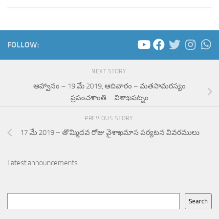
FOLLOW:
NEXT STORY
ఆహ్వానం – 19 మే 2019, ఆదివారం – మతసామరస్యం
ప్రపంచశాంతి – విశాఖపట్నం
PREVIOUS STORY
17 మే 2019 – తొమ్మిదవ రోజు వైశాఖమాస పర్యటన వివరములు
Latest announcements
Search
Search