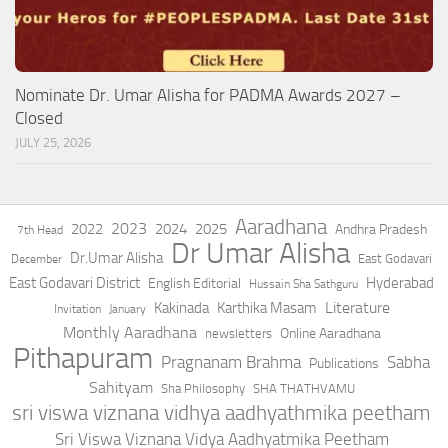
Nominate Dr. Umar Alisha for PADMA Awards 2027 –
Closed
JULY 25, 2026
Aaradhana
2023
2022
2024
2025
Andhra Pradesh
7th Head
Dr Umar Alisha
Dr.Umar Alisha
East Godavari
December
East Godavari District
Hyderabad
English Editorial
Hussain Sha Sathguru
Literature
Kakinada
Karthika Masam
Invitation
January
Monthly Aaradhana
Online Aaradhana
newsletters
Pithapuram
Pragnanam Brahma
Sabha
Publications
Sahityam
Sha Philosophy
SHA THATHVAMU
sri viswa viznana vidhya aadhyathmika peetham
Sri Viswa Viznana Vidya Aadhyatmika Peetham