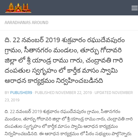
Skip to content
AARADHANAS AROUND
ది. 22 నవంబర్ 2019 శుక్రవారం రఘుదేవపురం
గ్రామం, సీతానగరం మండలం, తూర్పు గోదావరి
జిల్లా లో శ్రీ యాండ్ర రాము గారు, చంద్రావతి గారి
దంపతుల స్వగృహం లో కార్తీక మాసం స్వామి
ఆరాధన కార్యక్రమం నిర్వహించబడినది
BY
PUBLISHER9
· PUBLISHED
NOVEMBER 22, 2019
· UPDATED
NOVEMBER
23, 2019
ది. 22 నవంబర్ 2019 శుక్రవారం రఘుదేవపురం గ్రామం, సీతానగరం
మండలం, తూర్పు గోదావరి జిల్లా లో శ్రీ యాండ్ర రాము గారు, చంద్రావతి గారి
దంపతుల స్వగృహం లో కార్తీక మాసం స్వామి ఆరాధన కార్యక్రమం
నిర్వహించబడినది. ఈ ఆరాధన కార్యక్రమం లో పీఠం సభ్యులు పాల్గొన్నారు.