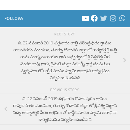
FOLLOW:
NEXT STORY
ది. 22 నవంబర్ 2019 శుక్రవారం రాత్రి నరేంద్రపురం గ్రామం,
రాజానగరం మండలం, తూర్పు గోదావరి జిల్లా లో కార్యకర్త శ్రీ అత్తి
రామ సూర్యనారాయణ గారి ఆధ్వర్యంలో శ్రీ సిద్దిరెడ్డి వీర
వెంకటరావు గారు, శ్రీమతి దుర్గా వరలక్ష్మీ గార్ల దంపతుల
స్వగృహం లో కార్తీక మాసం స్వామి ఆరాధన కార్యక్రమం
నిర్వహించబడినది
PREVIOUS STORY
ది. 22 నవంబర్ 2019 శుక్రవారం గోపాలపురం గ్రామం,
రావులపాలెం మండలం, తూర్పు గోదావరి జిల్లా లో శ్రీ విశ్వ విజ్ఞాన
విద్య ఆధ్యాత్మిక పీఠం ఆశ్రమం లో కార్తీక మాసం స్వామి ఆరాధనా
కార్యక్రమము నిర్వహించబడినది