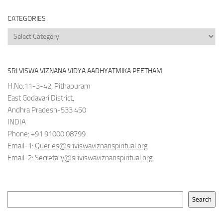
CATEGORIES
Categories
SRI VISWA VIZNANA VIDYA AADHYATMIKA PEETHAM
H.No:11-3-42, Pithapuram
East Godavari District,
Andhra Pradesh-533 450
INDIA
Phone: +91 91000 08799
Email-1:
Queries@sriviswaviznanspiritual.org
Email-2:
Secretary@sriviswaviznanspiritual.org
Search
Search