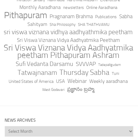
Invitation
January
Monthly Aaradhana
Online Aaradhana
newsletters
Pithapuram
Pragnanam Brahma
Sabha
Publications
Sahityam
Sha Philosophy
SHA THATHVAMU
sri viswa viznana vidhya aadhyathmika peetham
Sri Viswa Viznana Vidya Aadhyatmika Peetham
Sri Viswa Viznana Vidya Aadhyatmika
peetham Pithapuram Ashram
Sufi Vedanta Darsamu
SVVVAP
Tadepalligudem
Thursday Sabha
Tatwajnanam
Tuni
Webinar
USA
Weekly aaradhana
United States of America
ప్రజ్ఞానం బ్రహ్మ
West Godavari
NEWS ARCHIVES
News
Archives