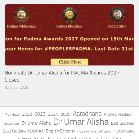
Nominate Dr. Umar Alisha for PADMA Awards 2027 –
Closed
JULY 25, 2026
Aaradhana
2023
2022
2024
2025
Andhra Pradesh
7th Head
Dr Umar Alisha
Dr.Umar Alisha
East Godavari
December
East Godavari District
Hyderabad
English Editorial
Hussain Sha Sathguru
Literature
Kakinada
Karthika Masam