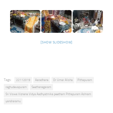
[SHOW SLIDESHOW]
Tags:
22112019
Aaradhana
Dr Umar Alisha
Pithapuram
raghudevapuram
Seethanagaram
Sri Viswa Viznana Vidya Aadhyatmika peetham Pithapuram Ashram
yandraramu