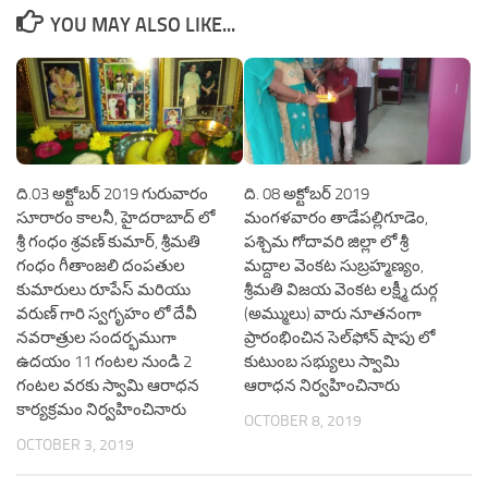
YOU MAY ALSO LIKE...
ది.03 అక్టోబర్ 2019 గురువారం
ది. 08 అక్టోబర్ 2019
సూరారం కాలనీ, హైదరాబాద్ లో
మంగళవారం తాడేపల్లిగూడెం,
శ్రీ గంధం శ్రవణ్ కుమార్, శ్రీమతి
పశ్చిమ గోదావరి జిల్లా లో శ్రీ
గంధం గీతాంజలి దంపతుల
మద్దాల వెంకట సుబ్రహ్మణ్యం,
కుమారులు రూపేస్ మరియు
శ్రీమతి విజయ వెంకట లక్ష్మీ దుర్గ
వరుణ్ గారి స్వగృహం లో దేవీ
(అమ్ములు) వారు నూతనంగా
నవరాత్రుల సందర్భముగా
ప్రారంభించిన సెల్‌ఫోన్ షాపు లో
ఉదయం 11 గంటల నుండి 2
కుటుంబ సభ్యులు స్వామి
గంటల ‌వరకు స్వామి ఆరాధన
ఆరాధన నిర్వహించినారు
కార్యక్రమం నిర్వహించినారు
OCTOBER 8, 2019
OCTOBER 3, 2019