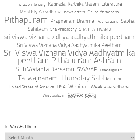
Literature
Kakinada
Karthika Masam
Invitation
January
Monthly Aaradhana
Online Aaradhana
newsletters
Pithapuram
Pragnanam Brahma
Sabha
Publications
Sahityam
Sha Philosophy
SHA THATHVAMU
sri viswa viznana vidhya aadhyathmika peetham
Sri Viswa Viznana Vidya Aadhyatmika Peetham
Sri Viswa Viznana Vidya Aadhyatmika
peetham Pithapuram Ashram
Sufi Vedanta Darsamu
SVVVAP
Tadepalligudem
Thursday Sabha
Tatwajnanam
Tuni
Webinar
USA
Weekly aaradhana
United States of America
ప్రజ్ఞానం బ్రహ్మ
West Godavari
NEWS ARCHIVES
News