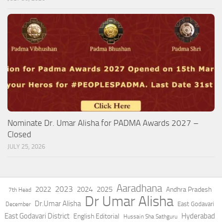
Nominate Dr. Umar Alisha for PADMA Awards 2027 –
Closed
JULY 25, 2026
Aaradhana
2023
2022
2024
2025
Andhra Pradesh
7th Head
Dr Umar Alisha
Dr.Umar Alisha
East Godavari
December
East Godavari District
Hyderabad
English Editorial
Hussain Sha Sathguru