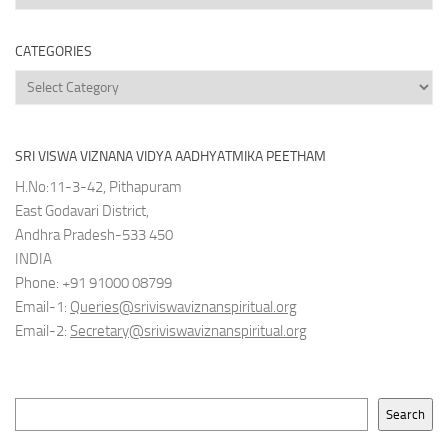
Archives
CATEGORIES
Categories
SRI VISWA VIZNANA VIDYA AADHYATMIKA PEETHAM
H.No:11-3-42, Pithapuram
East Godavari District,
Andhra Pradesh-533 450
INDIA
Phone: +91 91000 08799
Email-1:
Queries@sriviswaviznanspiritual.org
Email-2:
Secretary@sriviswaviznanspiritual.org
Search
Search