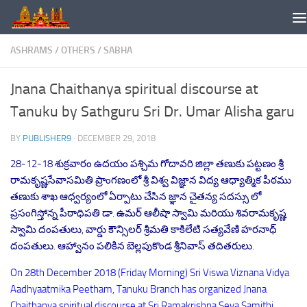
Skip to content
ASHRAMS
/
OTHERS
/
SABHA
Jnana Chaithanya spiritual discourse at
Tanuku by Sathguru Sri Dr. Umar Alisha garu
BY
PUBLISHER9
·
DECEMBER 29, 2018
28-12-18 శుక్రవారం ఉదయం పశ్చిమ గోదావరి జిల్లా తణుకు పట్టణం శ్రీ
రామకృష్ణసేవాసమితి ప్రాంగణంలో శ్రీ విశ్వ విజ్ఞాన విద్య ఆధ్యాత్మిక పీఠము
తణుకు శాఖ ఆధ్వర్యంలో ఏర్పాటు చేసిన జ్ఞాన చైతన్య సదస్సు లో
ప్రసంగిస్తోన్న పీఠాధిపతి డా. ఉమర్ ఆలీషా స్వామి మరియు శివరామకృష్ణ
స్వామి దంపతులు, వార్డు కౌన్సిలర్ శ్రీమతి కాకిలేటి సత్యవేణి హరనాధ్
దంపతులు. ఆహ్వానం పలికిన బెల్లపుకొండ శ్రీనివాస్ తదితరులు.
On 28th December 2018 (Friday Morning) Sri Viswa Viznana Vidya
Aadhyaatmika Peetham, Tanuku Branch has organized Jnana
Chaithanya spiritual discourse at Sri Ramakrishna Seva Samithi