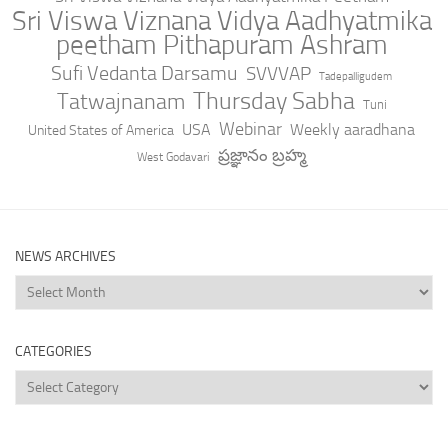
Sri Viswa Viznana Vidya Aadhyatmika
peetham Pithapuram Ashram
Sufi Vedanta Darsamu
SVVVAP
Tadepalligudem
Thursday Sabha
Tatwajnanam
Tuni
Webinar
USA
Weekly aaradhana
United States of America
ప్రజ్ఞానం బ్రహ్మ
West Godavari
NEWS ARCHIVES
News
Archives
CATEGORIES
Categories