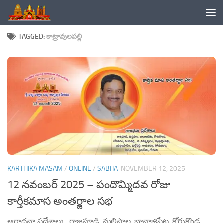
Skip to content
TAGGED:
కాట్రావులపల్లి
KARTHIKA MASAM
/
ONLINE
/
SABHA
NOVEMBER 12, 2025
12 నవంబర్ 2025 – పందొమ్మిదవ రోజు
కార్తీకమాస అంతర్జాల సభ
ఆరాధనా ప్రదేశాలు : రాజపూడి, మల్లిసాల, బావాజిపేట, కోరుకొండ,