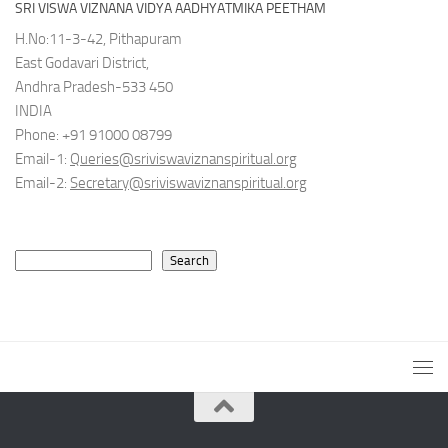
SRI VISWA VIZNANA VIDYA AADHYATMIKA PEETHAM
H.No:11-3-42, Pithapuram
East Godavari District,
Andhra Pradesh-533 450
INDIA
Phone: +91 91000 08799
Email-1:
Queries@sriviswaviznanspiritual.org
Email-2:
Secretary@sriviswaviznanspiritual.org
Search
Search