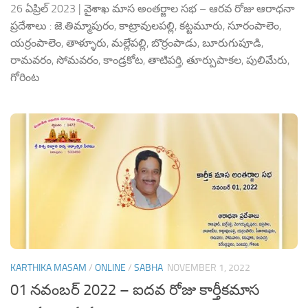
26 ఏప్రిల్ 2023 | వైశాఖ మాస అంతర్జాల సభ – ఆరవ రోజు ఆరాధనా
ప్రదేశాలు : జె.తిమ్మాపురం, కాట్రావులపల్లి, కట్టమూరు, సూరంపాలెం,
యర్రంపాలెం, తాళ్ళూరు, మల్లేపల్లి, బొర్రంపాడు, బూరుగుపూడి,
రామవరం, సోమవరం, కాండ్రకోట, తాటిపర్తి, తూర్పుపాకల, పులిమేరు,
గోరింట
KARTHIKA MASAM
/
ONLINE
/
SABHA
NOVEMBER 1, 2022
01 నవంబర్ 2022 – ఐదవ రోజు కార్తీకమాస