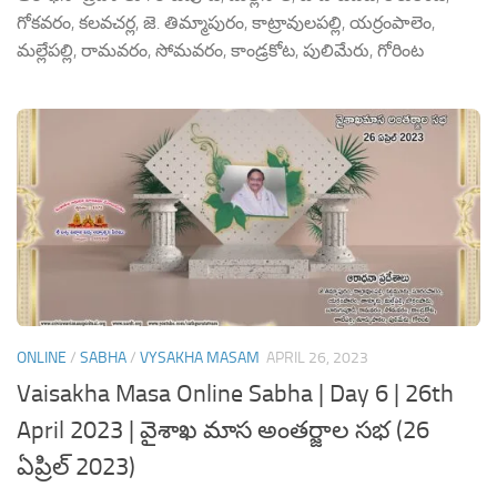
గోకవరం, కలవచర్ల, జె. తిమ్మాపురం, కాట్రావులపల్లి, యర్రంపాలెం,
మల్లేపల్లి, రామవరం, సోమవరం, కాండ్రకోట, పులిమేరు, గోరింట
ONLINE
/
SABHA
/
VYSAKHA MASAM
APRIL 26, 2023
Vaisakha Masa Online Sabha | Day 6 | 26th
April 2023 | వైశాఖ మాస అంతర్జాల సభ (26
ఏప్రిల్ 2023)