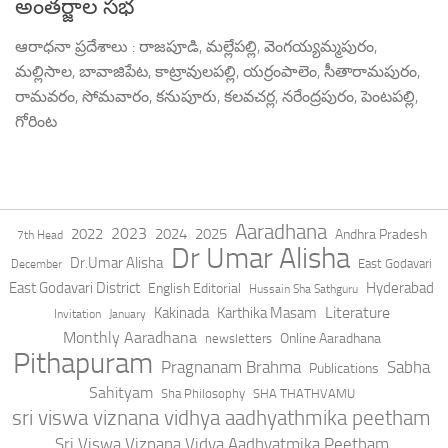
అంతర్జాల సభ
ఆరాధనా ప్రదేశాలు : రాజపూడి, మల్లేపల్లి, వెంగయ్యమ్మపురం,
మల్లిసాల, బావాజిపేట, కాట్రావులపల్లి, యర్రంపాలెం, సీతారామపురం,
రామవరం, సోమవారం, కనుపూరు, కలవచర్ల, నరేంద్రపురం, పెంటపల్లి,
గోరింట
Aaradhana
2023
2022
2024
2025
Andhra Pradesh
7th Head
Dr Umar Alisha
Dr.Umar Alisha
East Godavari
December
East Godavari District
Hyderabad
English Editorial
Hussain Sha Sathguru
Literature
Kakinada
Karthika Masam
Invitation
January
Monthly Aaradhana
Online Aaradhana
newsletters
Pithapuram
Pragnanam Brahma
Sabha
Publications
Sahityam
Sha Philosophy
SHA THATHVAMU
sri viswa viznana vidhya aadhyathmika peetham
Sri Viswa Viznana Vidya Aadhyatmika Peetham