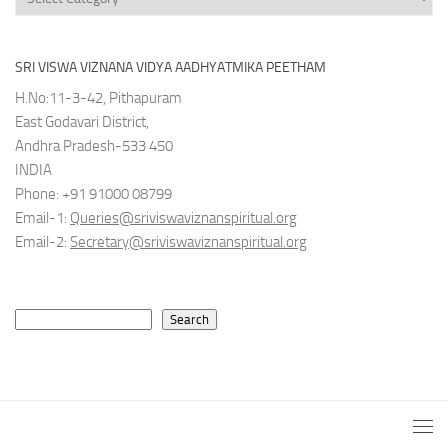
SRI VISWA VIZNANA VIDYA AADHYATMIKA PEETHAM
H.No:11-3-42, Pithapuram
East Godavari District,
Andhra Pradesh-533 450
INDIA
Phone: +91 91000 08799
Email-1:
Queries@sriviswaviznanspiritual.org
Email-2:
Secretary@sriviswaviznanspiritual.org
Search
Search