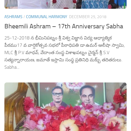
ASHRAMS
/
COMMUNAL HARMONY
DECEMBER 25, 2018
Bheemili Ashram – 17th Anniversary Sabha
25-12-2018 న భీమినిపట్నం శ్రీ విశ్వ విజ్ఞాన విద్య ఆధ్యాత్మిక
పీఠము17 వ వార్షికోత్సవ సభలో పీఠాధిపతి డా.ఉమర్ ఆలీషా స్వామి,
MLC శ్రీ P.V మాధవ్, వేదాంత సంస్థ విశాఖపట్నం చైర్మన్ శ్రీ S.V
సత్యన్నారాయణ, జమాతే ఇస్లామి సంస్థ ప్రతినిధి మక్బు్ తదితరులు.
Sabha...