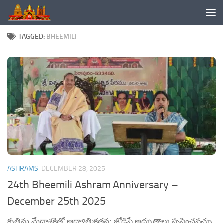
Skip to content
TAGGED:
BHEEMILI
ASHRAMS
DECEMBER 28, 2025
24th Bheemili Ashram Anniversary –
December 25th 2025
కృత్రిమ మేధాశక్తితో ఆధ్యాత్మికతను జోడిస్తే అద్భుతాలు సృష్టించవచ్చు