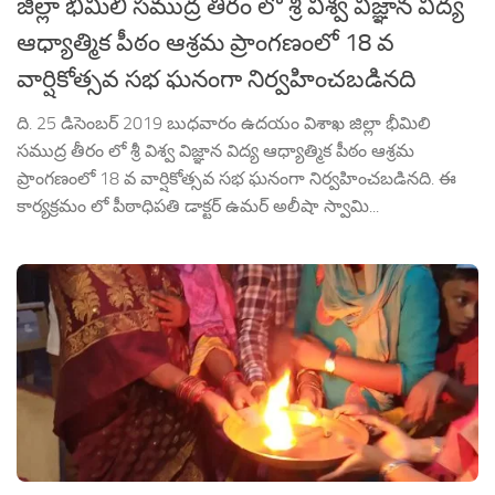
జిల్లా భీమిలి సముద్ర తీరం లో శ్రీ విశ్వ విజ్ఞాన విద్య
ఆధ్యాత్మిక పీఠం ఆశ్రమ ప్రాంగణంలో 18 వ
వార్షికోత్సవ సభ ఘనంగా నిర్వహించబడినది
ది. 25 డిసెంబర్ 2019 బుధవారం ఉదయం విశాఖ జిల్లా భీమిలి
సముద్ర తీరం లో శ్రీ విశ్వ విజ్ఞాన విద్య ఆధ్యాత్మిక పీఠం ఆశ్రమ
ప్రాంగణంలో 18 వ వార్షికోత్సవ సభ ఘనంగా నిర్వహించబడినది. ఈ
కార్యక్రమం లో పీఠాధిపతి డాక్టర్ ఉమర్ అలీషా స్వామి...