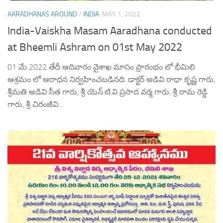
AARADHANAS AROUND
/
INDIA
MAY 1, 2022
India-Vaiskha Masam Aaradhana conducted
at Bheemli Ashram on 01st May 2022
01 మే 2022 తేదీ ఆదివారం వైశాఖ మాసం ప్రారంభం లో భీమిలి
ఆశ్రమం లో ఆరాధన నిర్వహించబడినది. డాక్టర్ అడివి రాధా కృష్ణ గారు,
శ్రీమతి అడివి సీత గారు, శ్రీ యెన్.టి.వి ప్రసాద వర్మ గారు, శ్రీ రామ రెడ్డి
గారు, శ్రీ చిరంజీవి...