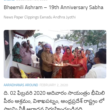
Bheemili Ashram – 19th Anniversary Sabha
News Paper Clippings Eenadu Andhra Jyothi
AARADHANAS AROUND
FEBRUARY 2, 2020
ది. 02 ఫిబ్రవరి 2020 ఆదివారం సాయంత్రం భీమిలి
పీఠం ఆశ్రమం, విశాఖపట్నం, ఆంధ్రప్రదేశ్ రాష్ట్రం లో
స్వామి వీక్లీ ఆరాధన నిర్వహించబడినది