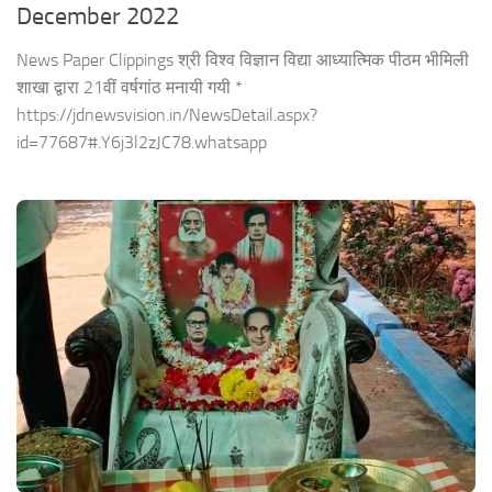
December 2022
News Paper Clippings श्री विश्व विज्ञान विद्या आध्यात्मिक पीठम भीमिली
शाखा द्वारा 21वीं वर्षगांठ मनायी गयी *
https://jdnewsvision.in/NewsDetail.aspx?
id=77687#.Y6j3l2zJC78.whatsapp