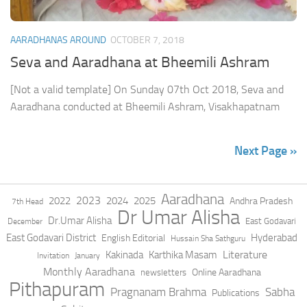
AARADHANAS AROUND
OCTOBER 7, 2018
Seva and Aaradhana at Bheemili Ashram
[Not a valid template] On Sunday 07th Oct 2018, Seva and
Aaradhana conducted at Bheemili Ashram, Visakhapatnam
Next Page »
Aaradhana
2023
2022
2024
2025
Andhra Pradesh
7th Head
Dr Umar Alisha
Dr.Umar Alisha
East Godavari
December
East Godavari District
Hyderabad
English Editorial
Hussain Sha Sathguru
Literature
Kakinada
Karthika Masam
Invitation
January
Monthly Aaradhana
Online Aaradhana
newsletters
Pithapuram
Pragnanam Brahma
Sabha
Publications