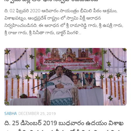
ది. 02 ఫిబ్రవరి 2020 ఆదివారం సాయంత్రం భీమిలి పీఠం ఆశ్రమం,
విశాఖపట్నం, ఆంధ్రప్రదేశ్ రాష్ట్రం లో స్వామి వీక్లీ ఆరాధన
నిర్వహించబడినది. ఈ ఆరాధన లో శ్రీ రామారెడ్డి గారు, శ్రీ ఉషశ్రీ గారు,
శ్రీ రాజు గారు, శ్రీ సినీతా గారు, డాక్టర్ పింగళి...
SABHA
DECEMBER 25, 2019
ది. 25 డిసెంబర్ 2019 బుధవారం ఉదయం విశాఖ