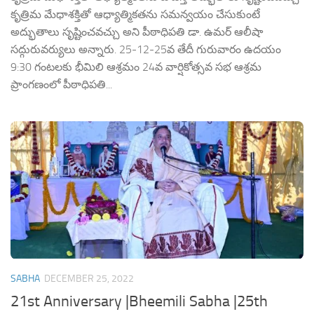
కృత్రిమ మేధాశక్తితో ఆధ్యాత్మికతను సమన్వయం చేసుకుంటే
అద్భుతాలు సృష్టించవచ్చు అని పీఠాధిపతి డా. ఉమర్ ఆలీషా
సద్గురువర్యులు అన్నారు. 25-12-25వ తేదీ గురువారం ఉదయం
9:30 గంటలకు భీమిలి ఆశ్రమం 24వ వార్షికోత్సవ సభ ఆశ్రమ
ప్రాంగణంలో పీఠాధిపతి...
SABHA
DECEMBER 25, 2022
21st Anniversary |Bheemili Sabha |25th