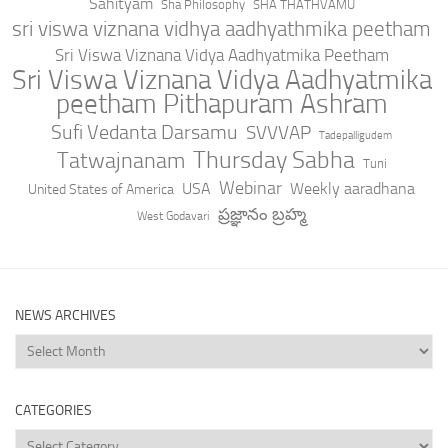
Sahityam
Sha Philosophy
SHA THATHVAMU
sri viswa viznana vidhya aadhyathmika peetham
Sri Viswa Viznana Vidya Aadhyatmika Peetham
Sri Viswa Viznana Vidya Aadhyatmika
peetham Pithapuram Ashram
Sufi Vedanta Darsamu
SVVVAP
Tadepalligudem
Thursday Sabha
Tatwajnanam
Tuni
Webinar
USA
Weekly aaradhana
United States of America
ప్రజ్ఞానం బ్రహ్మ
West Godavari
NEWS ARCHIVES
News
Archives
CATEGORIES
Categories