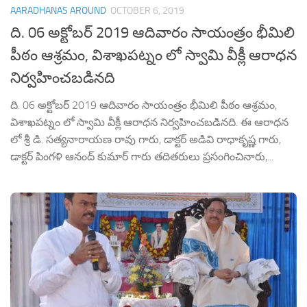
AARADHANAS AROUND
OCTOBER 6, 2019
ది. 06 అక్టోబర్ 2019 ఆదివారం సాయంత్రం భీమిలి
పీఠం ఆశ్రమం, విశాఖపట్నం లో స్వామి వీక్లీ ఆరాధన
నిర్వహించబడినది
ది. 06 అక్టోబర్ 2019 ఆదివారం సాయంత్రం భీమిలి పీఠం ఆశ్రమం,
విశాఖపట్నం లో స్వామి వీక్లీ ఆరాధన నిర్వహించబడినది. ఈ ఆరాధన
లో శ్రీ డి. సత్యనారాయణ రావు గారు, డాక్టర్ అడివి రాధాకృష్ణ గారు,
డాక్టర్ పింగళి ఆనంద్ కుమార్ గారు తదితరులు ప్రసంగించినారు,...