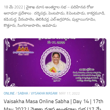
18 మే 2022 | వైశాఖ మాస అంతర్జాల సభ – పదిహేనవ రోజు
ఆరాధనా ప్రదేశాలు : దర్శిపర్రు, పెంటపాడు, కె.పెంటపాడు, కాకర్లమూడి,
కడియద్ద, వీరంపాలెం, తెలికిచర్ల, ఎల్.అగ్రహారం, పుల్లాయిగూడెం,
కొత్తూరు, సింగరాజుపాలెం, ఆవపాడు
ONLINE
/
SABHA
/
VYSAKHA MASAM
MAY 17, 2022
Vaisakha Masa Online Sabha | Day 14 | 17th
May 2022 | వైశాఖ మాస అంతర్జాల సభ (17 మే