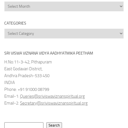
News
Archives
CATEGORIES
Categories
SRI VISWA VIZNANA VIDYA AADHYATMIKA PEETHAM
H.No:11-3-42, Pithapuram
East Godavari District,
Andhra Pradesh-533 450
INDIA
Phone: +91 91000 08799
Email-1:
Queries@sriviswaviznanspiritual.org
Email-2:
Secretary@sriviswaviznanspiritual.org
Search
Search