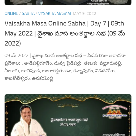
ONLINE
/
SABHA
/
VYSAKHA MASAM
MAY 9, 2022
Vaisakha Masa Online Sabha | Day 7 | 09th
May 2022 | వైశాఖ మాస అంతర్జాల సభ (09 మే
2022)
09 మే 2022 | వైశాఖ మాస అంతర్జాల సభ – ఏడవ రోజు ఆరాధనా
ప్రదేశాలు : తాడేపల్లిగూడెం, దువ్వ, పైడిపర్రు, తణుకు, వల్లూరుపల్లి,
ఏలూరు, జాలిపూడి, జంగారెడ్డిగూడెం, కన్నాపురం, నిడదవోలు,
కాటకోటేశ్వరం, ఉనకరమిల్లి