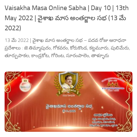
Vaisakha Masa Online Sabha | Day 10 | 13th
May 2022 | వైశాఖ మాస అంతర్జాల సభ (13 మే
2022)
13 మే 2022 | వైశాఖ మాస అంతర్జాల సభ – పదవ రోజు ఆరాధనా
ప్రదేశాలు : జె.తిమ్మాపురం, గోకవరం, కోరుకొండ, కట్టమూరు, పులిమేరు,
తూర్పుపాకల, కాండ్రకోట, గోరింట, సూరంపాలెం, తాళ్ళూరు