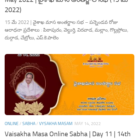
2022)
15 మే 2022 | వైశాఖ మాస అంతర్జాల సభ – పన్నెండవ రోజు
ఆరాధనా ప్రదేశాలు : పిఠాపురం, వెల్దుర్తి, విరవాడ, మల్లాం, గొల్లప్రోలు,
దుర్గాడ, చేబ్రోలు, ఎప్.కె.పాలెం
ONLINE
/
SABHA
/
VYSAKHA MASAM
MAY 14, 2022
Vaisakha Masa Online Sabha | Day 11 | 14th