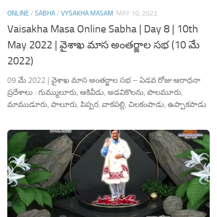
ONLINE
/
SABHA
/
VYSAKHA MASAM
MAY 10, 2022
Vaisakha Masa Online Sabha | Day 8 | 10th
May 2022 | వైశాఖ మాస అంతర్జాల సభ (10 మే
2022)
09 మే 2022 | వైశాఖ మాస అంతర్జాల సభ – ఏడవ రోజు ఆరాధనా
ప్రదేశాలు : గుమ్ములూరు, ఆకివీడు, అడవికొలను, పొలమూరు,
మాముడూరు, పాలూరు, పిప్పర, వాకపల్లి, చిలకంపాడు, ఉప్పాకపాడు