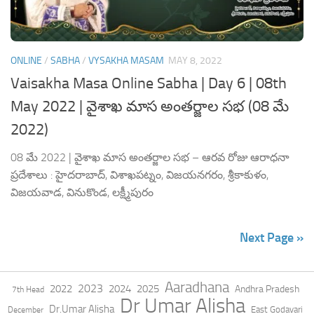
ONLINE
/
SABHA
/
VYSAKHA MASAM
MAY 8, 2022
Vaisakha Masa Online Sabha | Day 6 | 08th
May 2022 | వైశాఖ మాస అంతర్జాల సభ (08 మే
2022)
08 మే 2022 | వైశాఖ మాస అంతర్జాల సభ – ఆరవ రోజు ఆరాధనా
ప్రదేశాలు : హైదరాబాద్, విశాఖపట్నం, విజయనగరం, శ్రీకాకుళం,
విజయవాడ, వినుకొండ, లక్ష్మీపురం
Next Page »
Aaradhana
2023
2022
2024
2025
Andhra Pradesh
7th Head
Dr Umar Alisha
Dr.Umar Alisha
East Godavari
December