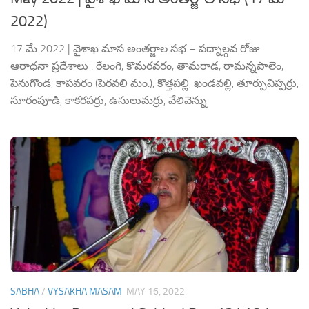
2022)
17 మే 2022 | వైశాఖ మాస అంతర్జాల సభ – పద్నాల్గవ రోజు
ఆరాధనా ప్రదేశాలు : రేలంగి, కొమరవరం, తామరాడ, రామన్నపాలెం,
పెనుగొండ, కాపవరం (పెరవలి మం.), కొత్తపల్లి, ఖండవల్లి, తూర్పువిప్పర్రు,
సూరంపూడి, కాకరపర్రు, ఉసులుమర్రు, వేలివెన్ను
SABHA
/
VYSAKHA MASAM
MAY 16, 2022