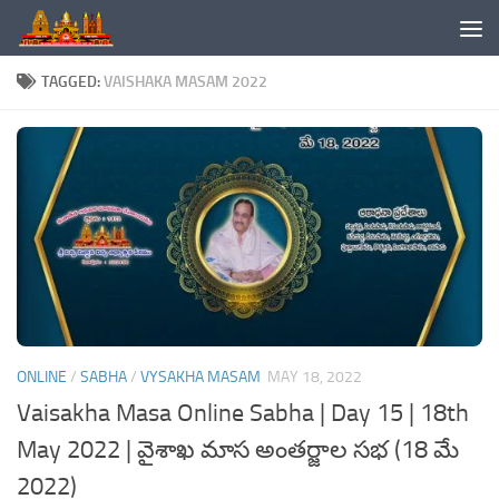
Skip to content
TAGGED:
VAISHAKA MASAM 2022
ONLINE
/
SABHA
/
VYSAKHA MASAM
MAY 18, 2022
Vaisakha Masa Online Sabha | Day 15 | 18th
May 2022 | వైశాఖ మాస అంతర్జాల సభ (18 మే
2022)