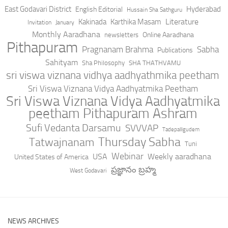
East Godavari District
Hyderabad
English Editorial
Hussain Sha Sathguru
Literature
Kakinada
Karthika Masam
Invitation
January
Monthly Aaradhana
Online Aaradhana
newsletters
Pithapuram
Pragnanam Brahma
Sabha
Publications
Sahityam
Sha Philosophy
SHA THATHVAMU
sri viswa viznana vidhya aadhyathmika peetham
Sri Viswa Viznana Vidya Aadhyatmika Peetham
Sri Viswa Viznana Vidya Aadhyatmika
peetham Pithapuram Ashram
Sufi Vedanta Darsamu
SVVVAP
Tadepalligudem
Thursday Sabha
Tatwajnanam
Tuni
Webinar
USA
Weekly aaradhana
United States of America
ప్రజ్ఞానం బ్రహ్మ
West Godavari
NEWS ARCHIVES