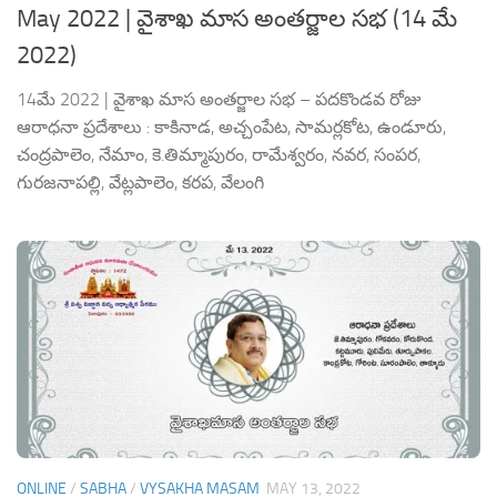
May 2022 | వైశాఖ మాస అంతర్జాల సభ (14 మే
2022)
14మే 2022 | వైశాఖ మాస అంతర్జాల సభ – పదకొండవ రోజు
ఆరాధనా ప్రదేశాలు : కాకినాడ, అచ్చంపేట, సామర్లకోట, ఉండూరు,
చంద్రపాలెం, నేమాం, కె.తిమ్మాపురం, రామేశ్వరం, నవర, సంపర,
గురజనాపల్లి, వేట్లపాలెం, కరప, వేలంగి
ONLINE
/
SABHA
/
VYSAKHA MASAM
MAY 13, 2022