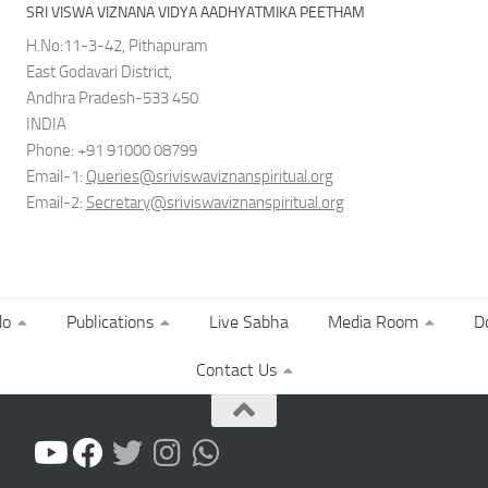
SRI VISWA VIZNANA VIDYA AADHYATMIKA PEETHAM
H.No:11-3-42, Pithapuram
East Godavari District,
Andhra Pradesh-533 450
INDIA
Phone: +91 91000 08799
Email-1:
Queries@sriviswaviznanspiritual.org
Email-2:
Secretary@sriviswaviznanspiritual.org
do
Publications
Live Sabha
Media Room
D
Contact Us