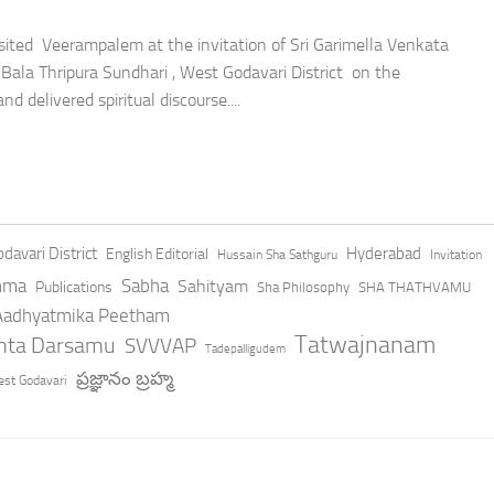
sited Veerampalem at the invitation of Sri Garimella Venkata
Bala Thripura Sundhari , West Godavari District on the
d delivered spiritual discourse....
davari District
Hyderabad
English Editorial
Hussain Sha Sathguru
Invitation
hma
Sabha
Sahityam
Publications
Sha Philosophy
SHA THATHVAMU
 Aadhyatmika Peetham
Tatwajnanam
anta Darsamu
SVVVAP
Tadepalligudem
ప్రజ్ఞానం బ్రహ్మ
st Godavari