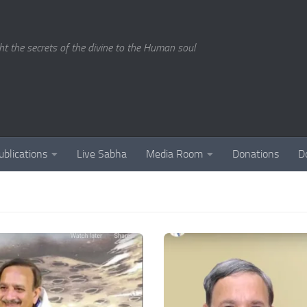
ght the secrets of the divine to the Human soul
ublications
Live Sabha
Media Room
Donations
D