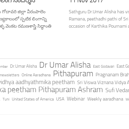
క లింగ సందర్శన
11 Nov 2017
గోదావరి జిల్లా వీరంపాలెం
Sathguru Dr.Umar Alisha has vi
ణ్యకాలంలో స్పటిక లింగాన్ని
Ramana, peethadhi pathi of Sri 
ళ వెంకట రమణశాస్త్రి సిద్ధాంతి
occasion of Karthika Pournami an
Dr Umar Alisha
Dr.Umar Alisha
East Go
East Godavari
ember
Pithapuram
Pragnanam Bra
Online Aaradhana
newsletters
 vidhya aadhyathmika peetham
Sri Viswa Viznana Vidya
ika peetham Pithapuram Ashram
Sufi Ved
a
Webinar
USA
Weekly aaradhana
United States of America
Tuni
We