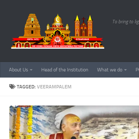
Skip to content
To bring to li
About Us
Head of the Institution
What we do
P
TAGGED:
VEERAMPALEM