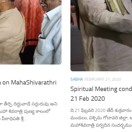
SABHA
FEBRUARY 21, 2020
m on MahaShivarathri
Spiritual Meeting co
21 Feb 2020
ర్చి దిద్దువాడే సద్గురువు అని
ది.21 ఫిబ్రవరి 2020 తేదీ శుక్రవ
ా శివరాత్రి పుణ్య కాలంలో
మండలం, పశ్చిమ గోదావరి జిల్లా, ఆంధ
ఠాధిపతి శ్రీ...
మహాశివరాత్రి పర్వదిన సందర్భముగా ప