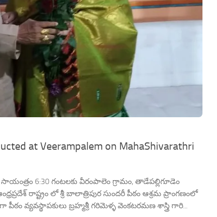
nducted at Veerampalem on MahaShivarathri
ారం సాయంత్రం 6:30 గంటలకు వీరంపాలెం గ్రామం, తాడేపల్లిగూడెం
్రప్రదేశ్ రాష్ట్రం లో శ్రీ బాలాత్రిపుర సుందరీ పీఠం ఆశ్రమ ప్రాంగణంలో
ీఠం వ్యవస్థాపకులు బ్రహ్మశ్రీ గరిమెళ్ళ వెంకటరమణ శాస్త్రి గారి...