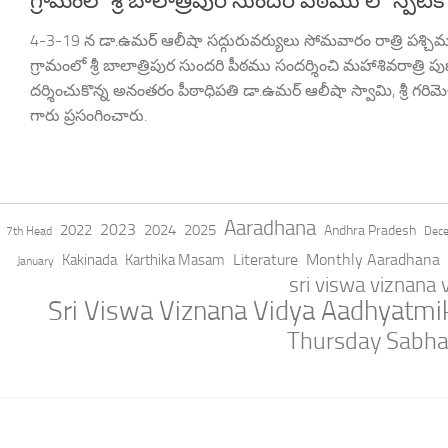
గ్రామంలో శ్రీ బాలాత్రిపుర సుందరి పీఠము లో స్పటి
4-3-19 న డా.ఉమర్ ఆలీషా సద్గురువర్యులు సోమవారం రాత్రి పశ్చిమ 
గ్రామంలో శ్రీ బాలాత్రిపుర సుందరి పీఠము సందర్శించి మహాశివరాత్రి పు
దర్శించుకొన్న అనంతరం పీఠాధిపతి డా.ఉమర్ ఆలీషా స్వామి, శ్రీ గరిమెళ్
గారు ప్రసంగించారు.
Aaradhana
2023
2022
2024
2025
Andhra Pradesh
7th Head
Dec
Literature
Monthly Aaradhana
Kakinada
Karthika Masam
January
sri viswa viznana
Sri Viswa Viznana Vidya Aadhyatm
Thursday Sabh