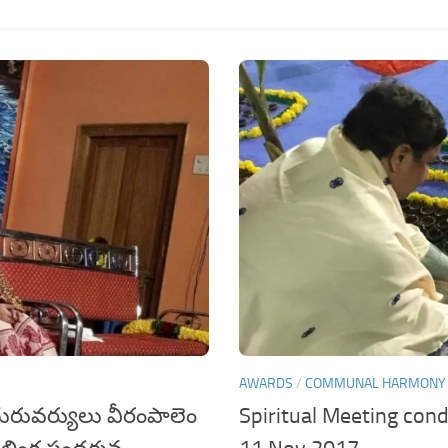
AWARDS
/
COMMUNAL HARMONY
గురువర్యులు వీరంపాలెం
Spiritual Meeting co