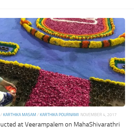
/
KARTHIKA MASAM
/
KARTHIKA POURNAMI
NOVEMBER 4, 2017
nducted at Veerampalem on MahaShivarathri