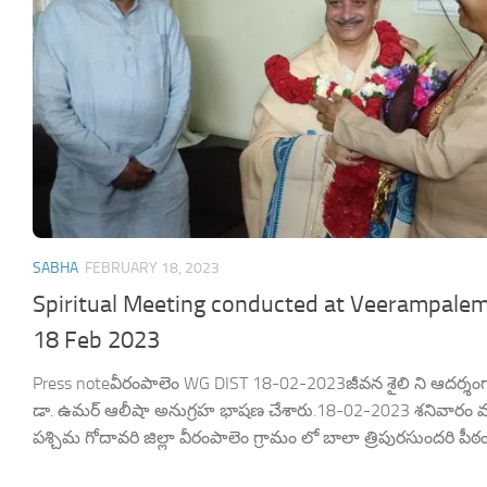
SABHA
FEBRUARY 18, 2023
Spiritual Meeting conducted at Veerampale
18 Feb 2023
Press noteవీరంపాలెం WG DIST 18-02-2023జీవన శైలి ని ఆదర్శంగా తీ
డా. ఉమర్ ఆలీషా అనుగ్రహ భాషణ చేశారు.18-02-2023 శనివారం మహ
పశ్చిమ గోదావరి జిల్లా వీరంపాలెం గ్రామం లో బాలా త్రిపురసుందరి పీఠం పీ