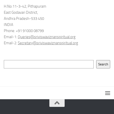
H.No:11-3-42, Pithapuram
East Godavari District,
Andhra Pradesh-533 450
INDIA
Phone: +91 91000 08799
Email-1:
Queries@sriviswaviznanspiritual.org
Email-2:
Secretary@sriviswaviznanspiritual.org
Search
Search