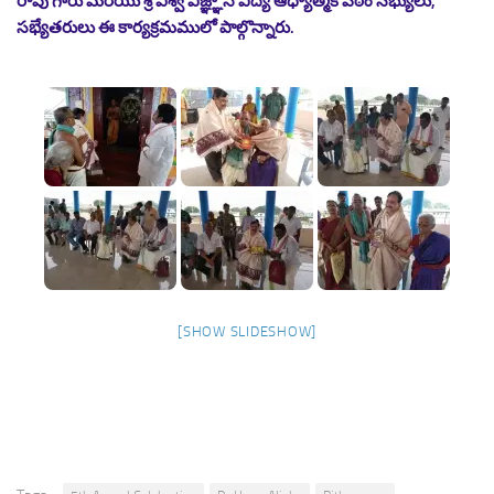
రావు గారు మరియు శ్రీ విశ్వ విజ్ఞ్ఞాన విద్య ఆధ్యాత్మిక పీఠం సభ్యులు,
సభ్యేతరులు ఈ కార్యక్రమములో పాల్గొన్నారు.
[SHOW SLIDESHOW]