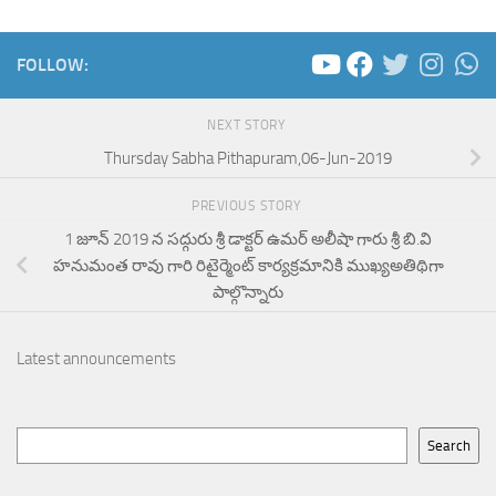
FOLLOW:
NEXT STORY
Thursday Sabha Pithapuram,06-Jun-2019
PREVIOUS STORY
1 జూన్ 2019 న సద్గురు శ్రీ డాక్టర్ ఉమర్ అలీషా గారు శ్రీ బి.వి
హనుమంత రావు గారి రిటైర్మెంట్ కార్యక్రమానికి ముఖ్యఅతిథిగా
పాల్గొన్నారు
Latest announcements
Search
Search