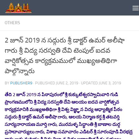
Skip to content
OTHERS
2 జూన్ 2019 న సద్గురు శ్రీ డాక్టర్ ఉమర్ అలీషా
గారు శ్రీ విద్య సరస్వతి దేవి టెంపుల్ ఐదవ
వార్షికోత్సవ కార్యక్రమములో ముఖ్యఅతిథిగా
పాల్గొన్నారు
BY
PUBLISHER9
· PUBLISHED
JUNE 2, 2019
· UPDATED
JUNE 3, 2019
తేది 2 జూన్ 2019 న పిఠాపురంలో శ్రీ కుక్కుటేశ్వరస్వామివారి గుడి
ప్రాంగణములోని శ్రీ విద్య సరస్వతి దేవి ఆలయం ఐదవ వార్షికోత్సవ
కార్యక్రమానికి ముఖ్యఅతిథిగా శ్రీ విశ్వ విజ్ఞ్ఞాన విద్య ఆధ్యాత్మిక పీఠం
సద్గురు శ్రీ డాక్టర్ ఉమర్ అలీషా గారు, ఆలయ నిర్మాణ కర్త శ్రీ తటవర్తి
సూర్యనారాయణ మూర్తి గారు, మురమళ్ళ సిద్ధాంతి శ్రీ బాణాల దుర్గ
ప్రసాదాచార్యులు గారు, విశాఖ సమాచారం ఎడిటర్ శ్రీ సూరంపూడి వీరభద్ర