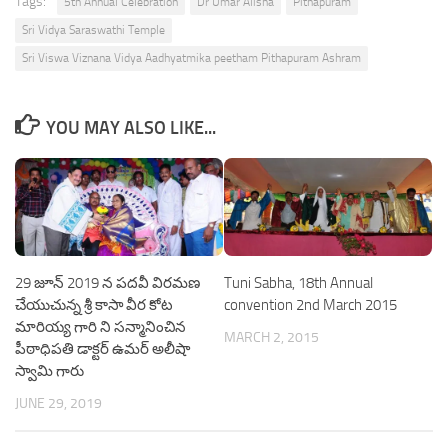
Tags:
5th Annual Celebration
Dr Umar Alisha
Pithapuram
Sri Vidya Saraswathi Temple
Sri Viswa Viznana Vidya Aadhyatmika peetham Pithapuram Ashram
YOU MAY ALSO LIKE...
29 జూన్ 2019 న పదవీ విరమణ
Tuni Sabha, 18th Annual
చేయుచున్న శ్రీ కాసా వీర కోట
convention 2nd March 2015
మారియ్య గారి ని సన్మానించిన
MARCH 2, 2015
పీఠాధిపతి డాక్టర్ ఉమర్ అలీషా
స్వామి గారు
JUNE 29, 2019