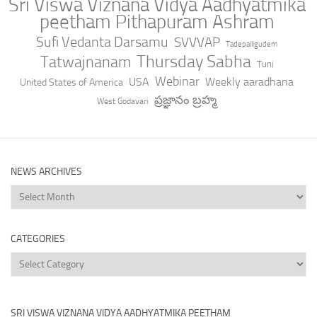
Sri Viswa Viznana Vidya Aadhyatmika
peetham Pithapuram Ashram
Sufi Vedanta Darsamu
SVVVAP
Tadepalligudem
Thursday Sabha
Tatwajnanam
Tuni
Webinar
USA
Weekly aaradhana
United States of America
ప్రజ్ఞానం బ్రహ్మ
West Godavari
NEWS ARCHIVES
News
Archives
CATEGORIES
Categories
SRI VISWA VIZNANA VIDYA AADHYATMIKA PEETHAM