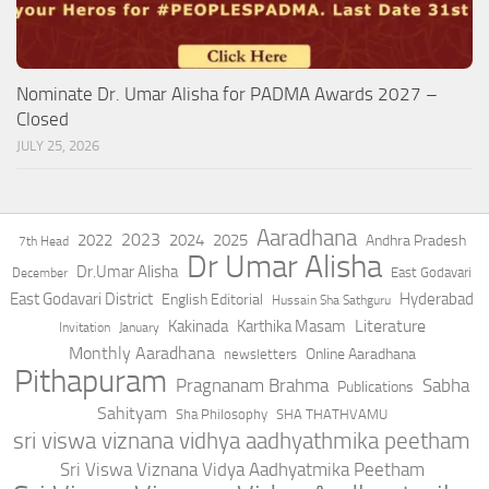
Nominate Dr. Umar Alisha for PADMA Awards 2027 –
Closed
JULY 25, 2026
Aaradhana
2023
2022
2024
2025
Andhra Pradesh
7th Head
Dr Umar Alisha
Dr.Umar Alisha
East Godavari
December
East Godavari District
Hyderabad
English Editorial
Hussain Sha Sathguru
Literature
Kakinada
Karthika Masam
Invitation
January
Monthly Aaradhana
Online Aaradhana
newsletters
Pithapuram
Pragnanam Brahma
Sabha
Publications
Sahityam
Sha Philosophy
SHA THATHVAMU
sri viswa viznana vidhya aadhyathmika peetham
Sri Viswa Viznana Vidya Aadhyatmika Peetham