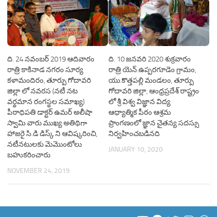
ది. 24 నవంబర్ 2019 ఆదివారం
ది. 10 జనవరి 2020 శుక్రవారం
రాత్రి కాకినాడ నగరం సూర్య
రాత్రి యెన్.ఉప్పరగూడెం గ్రామం,
కళామందిరం, తూర్పు గోదావరి
యు.కొత్తపల్లి మండలం, తూర్పు
జిల్లా లో నవరస (నటీ నట
గోదావరి జిల్లా, ఆంధ్రప్రదేశ్ రాష్ట్రం
వర్థమాన రంగస్థల సమాఖ్య)
లో శ్రీ విశ్వ విజ్ఞాన విద్య
పీఠాధిపతి డాక్టర్ ఉమర్ అలీషా
ఆధ్యాత్మిక పీఠం ఆశ్రమ
స్వామి వారు ముఖ్య అతిథిగా
ప్రాంగణంలో జ్ఞాన చైతన్య సదస్సు
హాజరై సి.డి డిస్క్ ని ఆవిష్కరించి,
నిర్వహించబడినది
నటీనటులకు మెమొంటోలు
JANUARY 10, 2020
బహుకరించారు
NOVEMBER 24, 2019