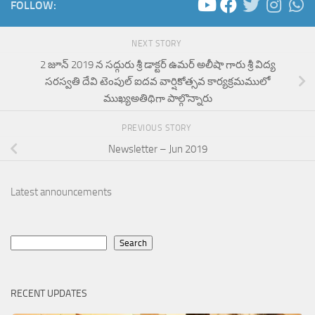
FOLLOW:
NEXT STORY
2 జూన్ 2019 న సద్గురు శ్రీ డాక్టర్ ఉమర్ అలీషా గారు శ్రీ విద్య
సరస్వతి దేవి టెంపుల్ ఐదవ వార్షికోత్సవ కార్యక్రమములో
ముఖ్యఅతిథిగా పాల్గొన్నారు
PREVIOUS STORY
Newsletter – Jun 2019
Latest announcements
Search
Search
RECENT UPDATES