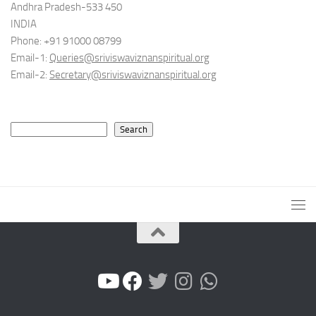
Andhra Pradesh-533 450
INDIA
Phone: +91 91000 08799
Email-1:
Queries@sriviswaviznanspiritual.org
Email-2:
Secretary@sriviswaviznanspiritual.org
Search
Search