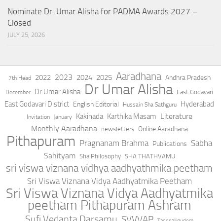
Nominate Dr. Umar Alisha for PADMA Awards 2027 –
Closed
JULY 25, 2026
Aaradhana
2023
2022
2024
2025
Andhra Pradesh
7th Head
Dr Umar Alisha
Dr.Umar Alisha
East Godavari
December
East Godavari District
Hyderabad
English Editorial
Hussain Sha Sathguru
Literature
Kakinada
Karthika Masam
Invitation
January
Monthly Aaradhana
Online Aaradhana
newsletters
Pithapuram
Pragnanam Brahma
Sabha
Publications
Sahityam
Sha Philosophy
SHA THATHVAMU
sri viswa viznana vidhya aadhyathmika peetham
Sri Viswa Viznana Vidya Aadhyatmika Peetham
Sri Viswa Viznana Vidya Aadhyatmika
peetham Pithapuram Ashram
Sufi Vedanta Darsamu
SVVVAP
Tadepalligudem