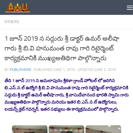
Skip to content
OTHERS
1 జూన్ 2019 న సద్గురు శ్రీ డాక్టర్ ఉమర్ అలీషా
గారు శ్రీ బి.వి హనుమంత రావు గారి రిటైర్మెంట్
కార్యక్రమానికి ముఖ్యఅతిథిగా పాల్గొన్నారు
BY
PUBLISHER9
· PUBLISHED
JUNE 1, 2019
· UPDATED
JUNE 2, 2019
తేది 1 జూన్ 2019 న అమలాపురం శ్రీకళా గ్రాండ్ హోటల్ లో జరిగిన
బి.ఎస్.న.ల్ ఉద్యోగి శ్రీ బి.వి హనుమంత రావు గారి రిటైర్మెంట్ కార్యక్రమానికి
సద్గురు శ్రీ డాక్టర్ ఉమర్ అలీషా గారు, శ్రీ వాసుదేవానంద భారతి స్వామి గారు
ముఖ్యఅతిథిగా పాల్గొన్నారు మరియు ఇతర బి.ఎస్.న.ల్ ఉద్యోగులు,
లయన్స్ క్లబ్ గవర్నర్, ఇతర సభ్యులు ఈ కార్యక్రమములో పాల్గొన్నారు.