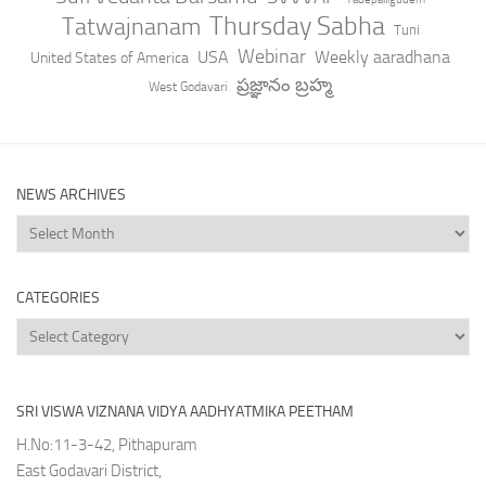
Thursday Sabha
Tatwajnanam
Tuni
Webinar
USA
Weekly aaradhana
United States of America
ప్రజ్ఞానం బ్రహ్మ
West Godavari
NEWS ARCHIVES
News
Archives
CATEGORIES
Categories
SRI VISWA VIZNANA VIDYA AADHYATMIKA PEETHAM
H.No:11-3-42, Pithapuram
East Godavari District,