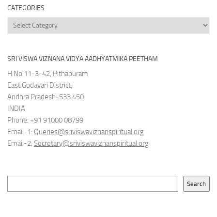
CATEGORIES
Categories
SRI VISWA VIZNANA VIDYA AADHYATMIKA PEETHAM
H.No:11-3-42, Pithapuram
East Godavari District,
Andhra Pradesh-533 450
INDIA
Phone: +91 91000 08799
Email-1:
Queries@sriviswaviznanspiritual.org
Email-2:
Secretary@sriviswaviznanspiritual.org
Search
Search