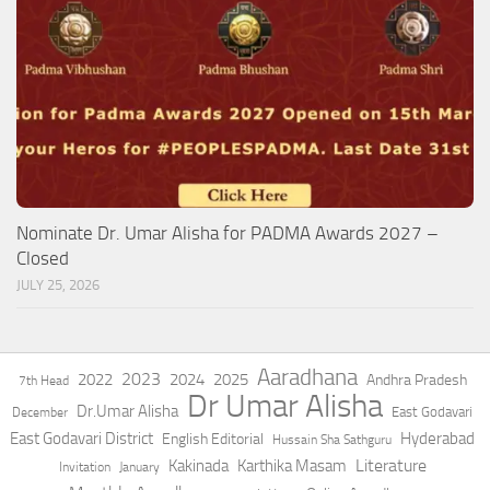
Nominate Dr. Umar Alisha for PADMA Awards 2027 –
Closed
JULY 25, 2026
Aaradhana
2023
2022
2024
2025
Andhra Pradesh
7th Head
Dr Umar Alisha
Dr.Umar Alisha
East Godavari
December
East Godavari District
Hyderabad
English Editorial
Hussain Sha Sathguru
Literature
Kakinada
Karthika Masam
Invitation
January