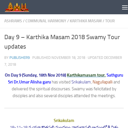
Skip to content
ASHRAMS
/
COMMUNAL HARMONY
/
KARTHIKA MASAM
/
TOUR
Day 9 – Karthika Masam 2018 Swamy Tour
updates
BY
PUBLISHER9
· PUBLISHED
NOVEMBER 18, 2018
· UPDATED
DECEMBER
7, 2018
On Day 9 (Sunday, 18th Nov 2018)
Karthikamasam tour,
Sathguru
Sri Dr.Umar Alisha garu
has visited
Srikakulam
,
Nagullapalli
and
delivered the spiritual discourses. Swamy was felicitated by
disciples and also several disciples attended the meetings.
Srikakulam
18-11-18 న యూ.కొత్తపల్లి మండలం నాగులాపల్లి గ్రామంలో శ్రీ విశ్వ