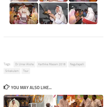
Tags:
Dr Umar Alisha
Karthika Masam 2018
Nagullapalli
Srikakulam
Tour
YOU MAY ALSO LIKE...