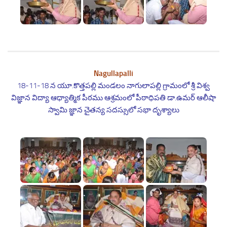
Nagullapalli
18-11-18 న యూ.కొత్తపల్లి మండలం నాగులాపల్లి గ్రామంలో శ్రీ విశ్వ
విజ్ఞాన విద్యా ఆధ్యాత్మిక పీఠము ఆశ్రమంలో పీఠాధిపతి డా.ఉమర్ ఆలీషా
స్వామి జ్ఞాన చైతన్య సదస్సులో సభా దృశ్యాలు