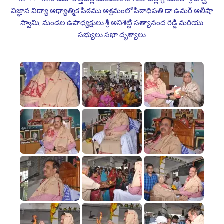
విజ్ఞాన విద్యా ఆధ్యాత్మిక పీఠము ఆశ్రమంలో పీఠాధిపతి డా.ఉమర్ ఆలీషా
స్వామి, మండల ఉపాధ్యక్షులు శ్రీ అనిశెట్టి సత్యానంద రెడ్డి మరియు
సభ్యులు సభా దృశ్యాలు