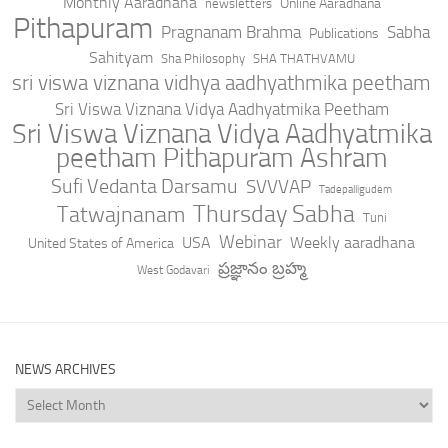
Monthly Aaradhana
Online Aaradhana
newsletters
Pithapuram
Pragnanam Brahma
Sabha
Publications
Sahityam
Sha Philosophy
SHA THATHVAMU
sri viswa viznana vidhya aadhyathmika peetham
Sri Viswa Viznana Vidya Aadhyatmika Peetham
Sri Viswa Viznana Vidya Aadhyatmika
peetham Pithapuram Ashram
Sufi Vedanta Darsamu
SVVVAP
Tadepalligudem
Thursday Sabha
Tatwajnanam
Tuni
Webinar
USA
Weekly aaradhana
United States of America
ప్రజ్ఞానం బ్రహ్మ
West Godavari
NEWS ARCHIVES
News
Archives