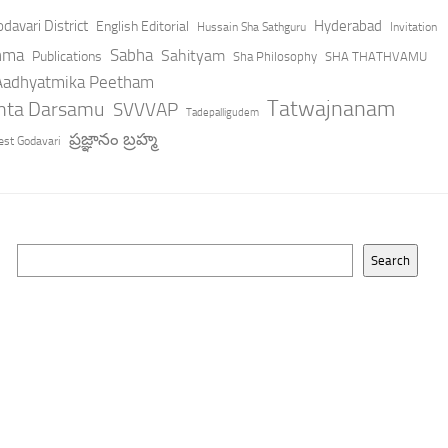
davari District
Hyderabad
English Editorial
Hussain Sha Sathguru
Invitation
hma
Sabha
Sahityam
Publications
Sha Philosophy
SHA THATHVAMU
 Aadhyatmika Peetham
Tatwajnanam
anta Darsamu
SVVVAP
Tadepalligudem
ప్రజ్ఞానం బ్రహ్మ
st Godavari
Search
Search