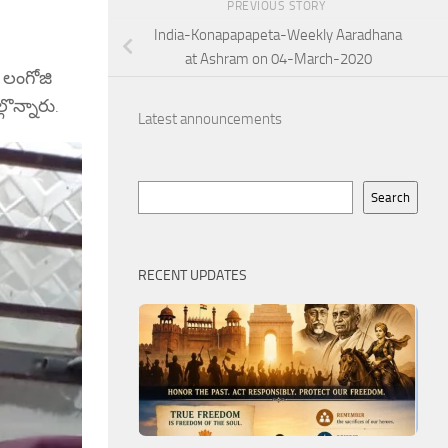
PREVIOUS STORY
India-Konapapapeta-Weekly Aaradhana
at Ashram on 04-March-2020
ీ లంగోజి
ొన్నారు.
Latest announcements
Search
Search
RECENT UPDATES