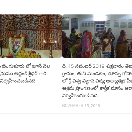
 బెంగుళూరు లో జూన్ నెల
ది. 15 నవంబర్ 2019 శుక్రవారం త
మము అద్దంకి శ్రీధర్ గారి
గ్రామం, తుని మండలం, తూర్పు గోదావర
నిర్వహించబడినది
లో శ్రీ విశ్వ విజ్ఞాన విద్య ఆధ్యాత్మిక ప
ఆశ్రమ ప్రాంగణంలో కార్తీక మాసం ఆ
నిర్వహించబడినది
NOVEMBER 15, 2019