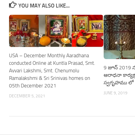
YOU MAY ALSO LIKE...
USA – December Monthly Aaradhana
conducted Online at Kuntla Prasad, Smt.
9 జూన్ 2019 న
Avvari Lakshmi, Smt. Chenumolu
ఆరాధనా కార్యక్ర
Ramalakshmi & Sri Srinivas homes on
స్వగృహము లో 
05th December 2021
JUNE 9, 2019
DECEMBER 5, 2021