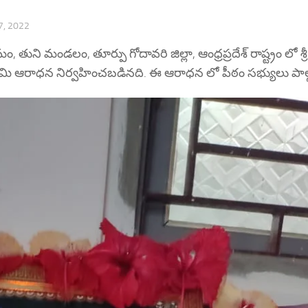
, 2022
ుని మండలం, తూర్పు గోదావరి జిల్లా, ఆంధ్రప్రదేశ్ రాష్ట్రం లో శ్ర
వామి ఆరాధన నిర్వహించబడినది. ఈ ఆరాధన లో పీఠం సభ్యులు పాల్గ