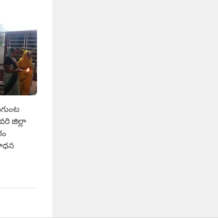
ేటగుంట
ి జిల్లా
ీఠం
రాధన