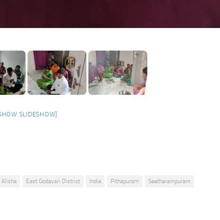
SHOW SLIDESHOW]
 Alisha
East Godavari District
India
Pithapuram
Seetharampuram