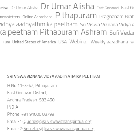
Dr Umar Alisha
Dr.Umar Alisha
East Go
East Godavari
ember
Pithapuram
Pragnanam Bra
Online Aaradhana
newsletters
 vidhya aadhyathmika peetham
Sri Viswa Viznana Vidya
ika peetham Pithapuram Ashram
Sufi Ved
a
Webinar
USA
Weekly aaradhana
United States of America
Tuni
We
SRI VISWA VIZNANA VIDYA AADHYATMIKA PEETHAM
H.No:11-3-42, Pithapuram
East Godavari District,
Andhra Pradesh-533 450
INDIA
Phone: +91 91000 08799
Email-1:
Queries@sriviswaviznanspiritual.org
Email-2:
Secretary@sriviswaviznanspiritual.org