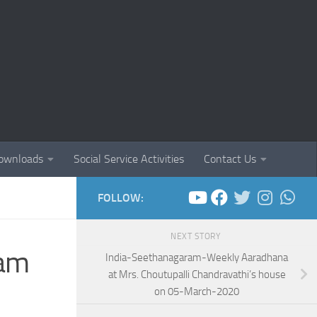
ownloads
Social Service Activities
Contact Us
FOLLOW:
NEXT STORY
ram
India-Seethanagaram-Weekly Aaradhana
at Mrs. Choutupalli Chandravathi’s house
on 05-March-2020