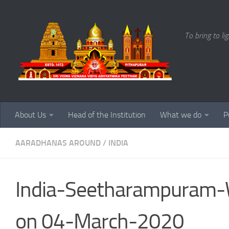
Skip to content
To bring to li
About Us
Head of the Institution
What we do
P
AARADHANAS AROUND
/
INDIA
India-Seetharampuram-
on 04-March-2020