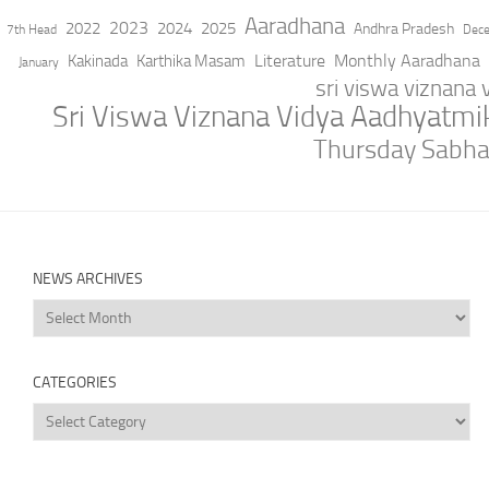
Aaradhana
2023
2022
2024
2025
Andhra Pradesh
7th Head
Dec
Literature
Monthly Aaradhana
Kakinada
Karthika Masam
January
sri viswa viznana
Sri Viswa Viznana Vidya Aadhyatm
Thursday Sabh
NEWS ARCHIVES
News
Archives
CATEGORIES
Categories