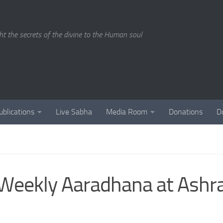
ght the secrets of the divine to the Human soul
ublications
Live Sabha
Media Room
Donations
D
Weekly Aaradhana at Ash