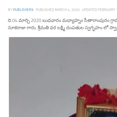
BY
PUBLISHER9
· PUBLISHED
MARCH 4, 2020
· UPDATED
FEBRUARY 7
ది.04 మార్చి 2020 బుధవారం మధ్యాహ్నం సీతారాంపురం గ్రామం, త
నూకరాజు గారు, శ్రీమతి వర లక్ష్మి దంపతుల స్వగృహం లో స్