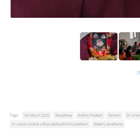
[
Tags:
04 March 2020
Aaradhana
Andhra Pradesh
Ashram
Dr Umar
sri viswa viznana vidhya aadhyathmika peetham
Weekly aaradhana