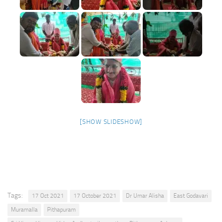
[SHOW SLIDESHOW]
Tags:
17 Oct 2021
17 October 2021
Dr Umar Alisha
East Godavari
Muramalla
Pithapuram