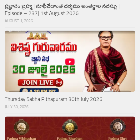
ప్రజ్ఞానం బ్రహ్మ | సూఫీవేదాంత దర్శము అంతర్జాల సదస్సు |
Episode – 237| 1st August 2026
AUGUST 1, 2026
Thursday Sabha Pithapuram 30th July 2026
JULY 30, 2026