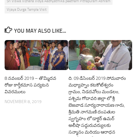
Sri Viswa Viznana Vidya Aadhyatmika peetham Pithapuram Ashram
Vijaya Durga Temple Visit
YOU MAY ALSO LIKE...
8 నవంబర్ 2019 – తొమ్మిదవ
ది. 09 డిసెంబర్ 2019 సోమవారం
రోజు కార్తీకమాస పర్యటన
మధ్యాహ్నం కటకోటేశ్వరం
వివరములు
గ్రామం, నిడదవోలు మండలం,
పశ్చిమ గోదావరి జిల్లా లో శ్రీ
NOVEMBER 8, 2019
బెజవాడ సూర్యనారాయణ గారు,
శ్రీమతి నాగమణి దంపతుల
స్వగృహం లో డాక్టర్ ఉమర్
అలీషా సధ్గురువర్యులకు
సన్మానం మరియు ఆరాధన