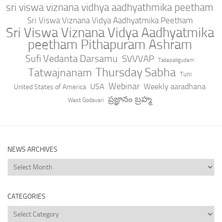
sri viswa viznana vidhya aadhyathmika peetham
Sri Viswa Viznana Vidya Aadhyatmika Peetham
Sri Viswa Viznana Vidya Aadhyatmika
peetham Pithapuram Ashram
Sufi Vedanta Darsamu
SVVVAP
Tadepalligudem
Thursday Sabha
Tatwajnanam
Tuni
Webinar
USA
Weekly aaradhana
United States of America
ప్రజ్ఞానం బ్రహ్మ
West Godavari
NEWS ARCHIVES
News
Archives
CATEGORIES
Categories