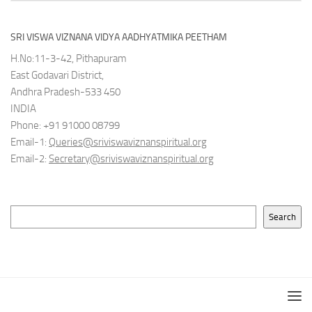
SRI VISWA VIZNANA VIDYA AADHYATMIKA PEETHAM
H.No:11-3-42, Pithapuram
East Godavari District,
Andhra Pradesh-533 450
INDIA
Phone: +91 91000 08799
Email-1:
Queries@sriviswaviznanspiritual.org
Email-2:
Secretary@sriviswaviznanspiritual.org
Search
Search