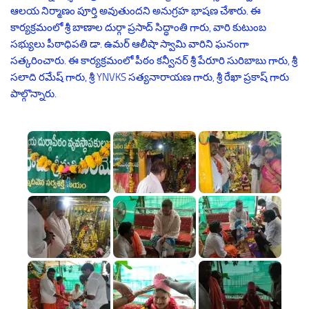
ఆలయ నిర్మాణం పూర్తి అవుతుందని అనుగ్రహ భాషణ చేశారు. ఈ
కార్యక్రమంలో శ్రీ బాణాల దుర్గా ప్రసాద్ సిద్ధాంతి గారు, వారి కుటుంబ
సభ్యులు పీఠాధిపతి డా. ఉమర్ ఆలీషా స్వామి వారిని ఘనంగా
సత్కరించారు. ఈ కార్యక్రమంలో పీఠం కన్వీనర్ శ్రీ పేరూరి సురిబాబు గారు, శ్రీ
సలాది రమేష్ గారు, శ్రీ YNVKS సత్యనారాయణ గారు, శ్రీ రేఖా ప్రకాష్ గారు
పాల్గొన్నారు.