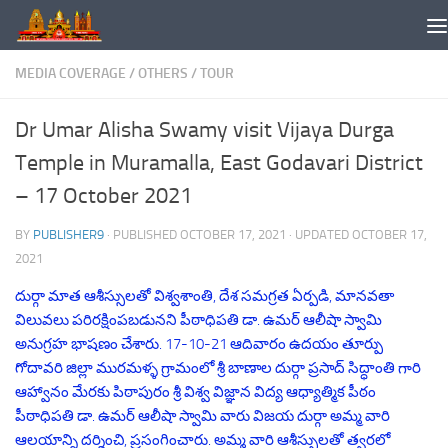
Skip to content
MEDIA COVERAGE
/
OTHERS
/
TOUR
Dr Umar Alisha Swamy visit Vijaya Durga
Temple in Muramalla, East Godavari District
– 17 October 2021
BY
PUBLISHER9
· PUBLISHED
OCTOBER 17, 2021
· UPDATED
OCTOBER 17,
2021
దుర్గా మాత ఆశీస్సులతో విశ్వశాంతి, దేశ సమగ్రత ఏర్పడి, మానవతా
విలువలు పరిరక్షింపబడునని పీఠాధిపతి డా. ఉమర్ ఆలీషా స్వామి
అనుగ్రహ భాషణం చేశారు. 17-10-21 ఆదివారం ఉదయం తూర్పు
గోదావరి జిల్లా మురమళ్ళ గ్రామంలో శ్రీ బాణాల దుర్గా ప్రసాద్ సిద్ధాంతి గారి
ఆహ్వానం మేరకు పిఠాపురం శ్రీ విశ్వ విజ్ఞాన విద్య ఆధ్యాత్మిక పీఠం
పీఠాధిపతి డా. ఉమర్ ఆలీషా స్వామి వారు విజయ దుర్గా అమ్మ వారి
ఆలయాన్ని దర్శించి, ప్రసంగించారు. అమ్మ వారి ఆశీస్సులతో త్వరలో