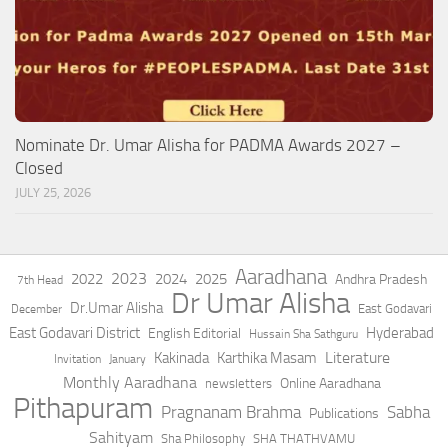
Nominate Dr. Umar Alisha for PADMA Awards 2027 –
Closed
JULY 25, 2026
Aaradhana
2023
2022
2024
2025
Andhra Pradesh
7th Head
Dr Umar Alisha
Dr.Umar Alisha
East Godavari
December
East Godavari District
Hyderabad
English Editorial
Hussain Sha Sathguru
Literature
Kakinada
Karthika Masam
Invitation
January
Monthly Aaradhana
Online Aaradhana
newsletters
Pithapuram
Pragnanam Brahma
Sabha
Publications
Sahityam
Sha Philosophy
SHA THATHVAMU