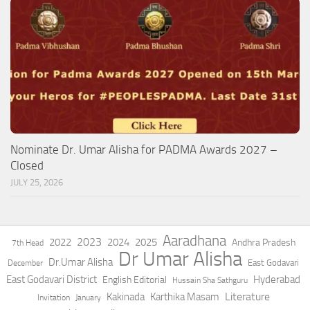
Nominate Dr. Umar Alisha for PADMA Awards 2027 –
Closed
JULY 25, 2026
Aaradhana
2023
2022
2024
2025
Andhra Pradesh
7th Head
Dr Umar Alisha
Dr.Umar Alisha
East Godavari
December
East Godavari District
Hyderabad
English Editorial
Hussain Sha Sathguru
Literature
Kakinada
Karthika Masam
Invitation
January