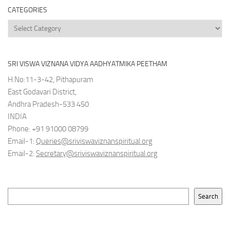
CATEGORIES
Categories
SRI VISWA VIZNANA VIDYA AADHYATMIKA PEETHAM
H.No:11-3-42, Pithapuram
East Godavari District,
Andhra Pradesh-533 450
INDIA
Phone: +91 91000 08799
Email-1:
Queries@sriviswaviznanspiritual.org
Email-2:
Secretary@sriviswaviznanspiritual.org
Search
Search