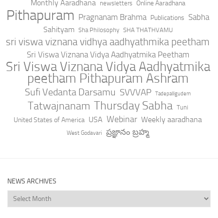
Monthly Aaradhana
Online Aaradhana
newsletters
Pithapuram
Pragnanam Brahma
Sabha
Publications
Sahityam
Sha Philosophy
SHA THATHVAMU
sri viswa viznana vidhya aadhyathmika peetham
Sri Viswa Viznana Vidya Aadhyatmika Peetham
Sri Viswa Viznana Vidya Aadhyatmika
peetham Pithapuram Ashram
Sufi Vedanta Darsamu
SVVVAP
Tadepalligudem
Thursday Sabha
Tatwajnanam
Tuni
Webinar
USA
Weekly aaradhana
United States of America
ప్రజ్ఞానం బ్రహ్మ
West Godavari
NEWS ARCHIVES
News
Archives