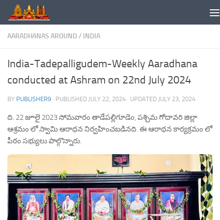
Skip to content
AARADHANAS AROUND
/
INDIA
India-Tadepalligudem-Weekly Aaradhana
conducted at Ashram on 22nd July 2024
BY
PUBLISHER9
· PUBLISHED
JULY 22, 2024
· UPDATED
JULY 23, 2024
ది. 22 జూలై 2023 సోమవారం తాడేపల్లిగూడెం, పశ్చిమ గోదావరి జిల్లా
ఆశ్రమం లో స్వామి ఆరాధన నిర్వహించబడినది. ఈ ఆరాధన కార్యక్రమం లో
పీఠం సభ్యులు పాల్గొన్నారు.