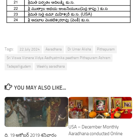
Tags:
22 July 2024
Aaradhana
Dr Umar Alisha
Pithapuram
Sri Viswa Viznana Vidya Aadhyatmika peetham Pithapuram Ashram
Tadepalligudem
Weekly aaradhana
YOU MAY ALSO LIKE...
USA – December Monthly
Aaradhana conducted Online
ది. 19 అక్టోబర్ 2019 శనివారం