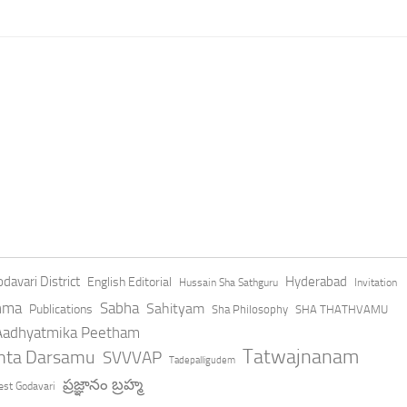
davari District
Hyderabad
English Editorial
Hussain Sha Sathguru
Invitation
hma
Sabha
Sahityam
Publications
Sha Philosophy
SHA THATHVAMU
 Aadhyatmika Peetham
Tatwajnanam
anta Darsamu
SVVVAP
Tadepalligudem
ప్రజ్ఞానం బ్రహ్మ
st Godavari