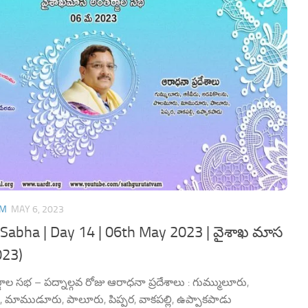
AM
MAY 6, 2023
Sabha | Day 14 | 06th May 2023 | వైశాఖ మాస
023)
ల సభ – పద్నాల్గవ రోజు ఆరాధనా ప్రదేశాలు : గుమ్ములూరు,
 మాముడూరు, పాలూరు, పిప్పర, వాకపల్లి, ఉప్పాకపాడు