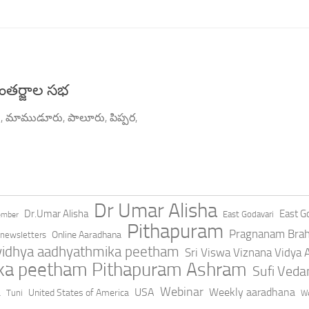
అంతర్జాల సభ
ు, మాముడూరు, పాలూరు, పిప్పర,
Dr Umar Alisha
Dr.Umar Alisha
East Go
East Godavari
ember
Pithapuram
Pragnanam Bra
Online Aaradhana
newsletters
 vidhya aadhyathmika peetham
Sri Viswa Viznana Vidya
ika peetham Pithapuram Ashram
Sufi Ved
a
Webinar
USA
Weekly aaradhana
United States of America
Tuni
We