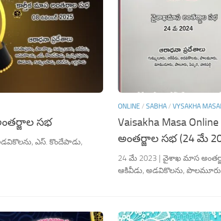
ONLINE
/
SABHA
/
VYSAKHA MAS
అంతర్జాల సభ
Vaisakha Masa Online 
అంతర్జాల సభ (24 మే 2
డవికొలను, ఎస్. కొందేపాడు,
24 మే 2023 | వైశాఖ మాస అంతర్జా
ఆకివీడు, అడవికొలను, పొలమూరు,