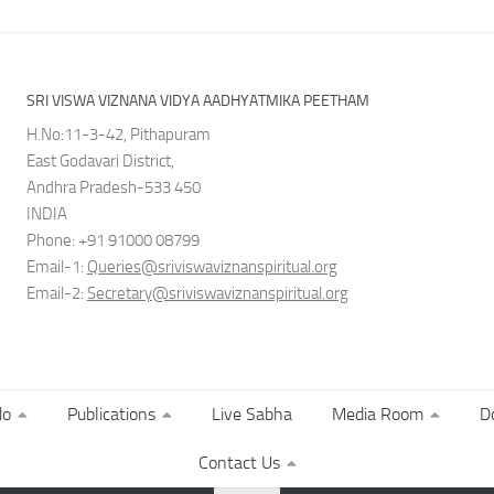
SRI VISWA VIZNANA VIDYA AADHYATMIKA PEETHAM
H.No:11-3-42, Pithapuram
East Godavari District,
Andhra Pradesh-533 450
INDIA
Phone: +91 91000 08799
Email-1:
Queries@sriviswaviznanspiritual.org
Email-2:
Secretary@sriviswaviznanspiritual.org
do
Publications
Live Sabha
Media Room
D
Contact Us