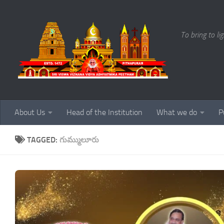
Skip to content
To bring to li
About Us
Head of the Institution
What we do
P
TAGGED:
గుమ్ములూరు