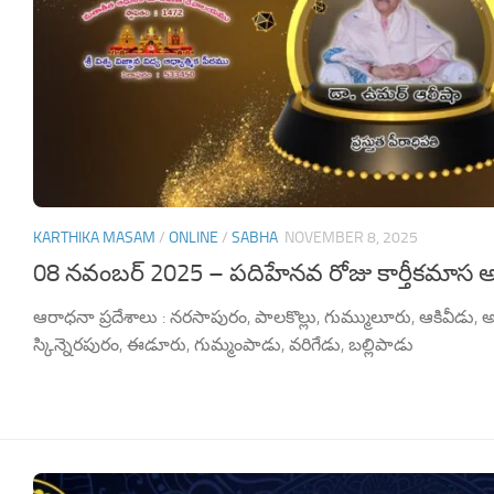
KARTHIKA MASAM
/
ONLINE
/
SABHA
NOVEMBER 8, 2025
08 నవంబర్ 2025 – పదిహేనవ రోజు కార్తీకమాస 
ఆరాధనా ప్రదేశాలు : నరసాపురం, పాలకొల్లు, గుమ్ములూరు, ఆకివీడు, అ
స్కిన్నెరపురం, ఈడూరు, గుమ్మంపాడు, వరిగేడు, బల్లిపాడు