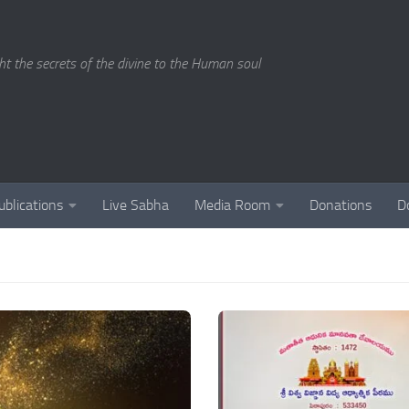
ght the secrets of the divine to the Human soul
ublications
Live Sabha
Media Room
Donations
D