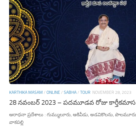
KARTHIKA MASAM
/
ONLINE
/
SABHA
/
TOUR
NOVEMBER 28, 2023
28 నవంబర్ 2023 – పదమూడవ రోజు కార్తీకమాస
ఆరాధనా ప్రదేశాలు : గుమ్ములూరు, ఆకివీడు, అడవికొలను, పొలమూర
వాకపల్లి