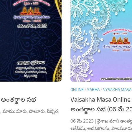
ONLINE
/
SABHA
/
VYSAKHA MAS
 అంతర్జాల సభ
Vaisakha Masa Online 
అంతర్జాల సభ (06 మే 2
ు, మాముడూరు, పాలూరు, పిప్పర,
06 మే 2023 | వైశాఖ మాస అంతర్జా
ఆకివీడు, అడవికొలను, పొలమూరు,