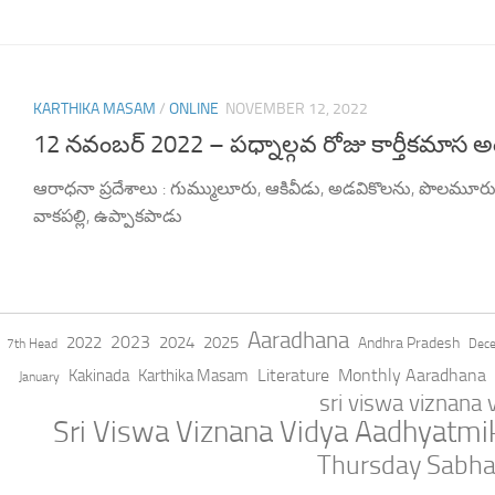
KARTHIKA MASAM
/
ONLINE
NOVEMBER 12, 2022
12 నవంబర్ 2022 – పధ్నాల్గవ రోజు కార్తీకమాస 
ఆరాధనా ప్రదేశాలు : గుమ్ములూరు, ఆకివీడు, అడవికొలను, పొలమూర
వాకపల్లి, ఉప్పాకపాడు
Aaradhana
2023
2022
2024
2025
Andhra Pradesh
7th Head
Dec
Literature
Monthly Aaradhana
Kakinada
Karthika Masam
January
sri viswa viznana
Sri Viswa Viznana Vidya Aadhyatm
Thursday Sabh