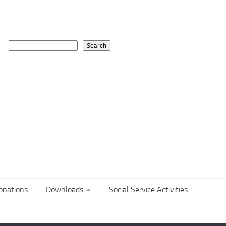
Search
Search
onations
Downloads
Social Service Activities