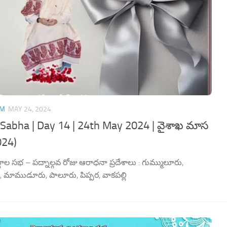
AM
MAY 24, 2024
Sabha | Day 14 | 24th May 2024 | వైశాఖ మాస
024)
ల సభ – పద్నాల్గవ రోజు ఆరాధనా ప్రదేశాలు : గుమ్ములూరు,
 మాముడూరు, పాలూరు, పిప్పర, వాకపల్లి