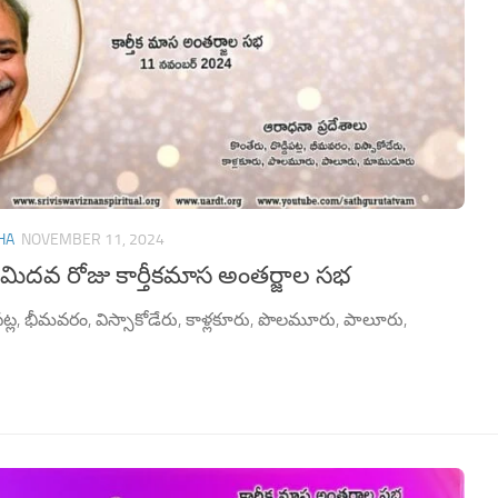
HA
NOVEMBER 11, 2024
మిదవ రోజు కార్తీకమాస అంతర్జాల సభ
డిపట్ల, భీమవరం, విస్సాకోడేరు, కాళ్లకూరు, పొలమూరు, పాలూరు,