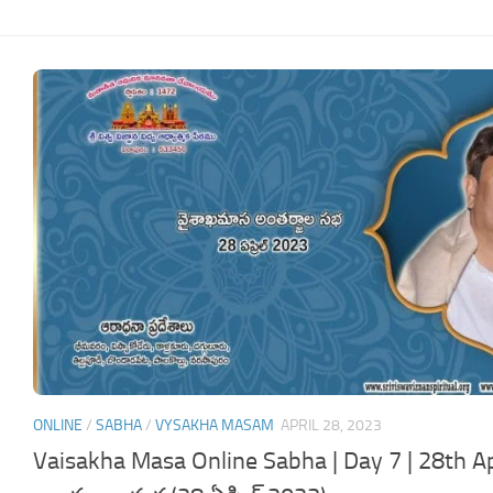
ONLINE
/
SABHA
/
VYSAKHA MASAM
APRIL 28, 2023
Vaisakha Masa Online Sabha | Day 7 | 28th A