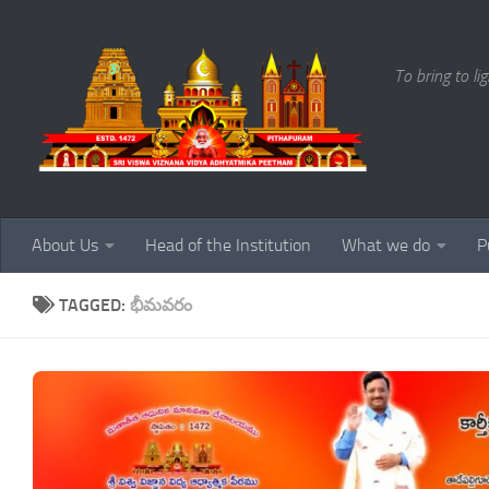
Skip to content
To bring to li
About Us
Head of the Institution
What we do
P
TAGGED:
భీమవరం