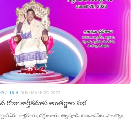
HA
/
TOUR
NOVEMBER 20, 2023
 రోజు కార్తీకమాస అంతర్జాల సభ
ాకోడేరు, కాళ్లకూరు, దగ్గులూరు, తిల్లపూడి, బొండాడపేట, పాలకొల్లు,