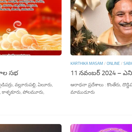
KARTHIKA MASAM
/
ONLINE
/
SAB
్జాల సభ
11 నవంబర్ 2024 – ఎని
డిపర్రు, వల్లూరుపల్లి, ఏలూరు,
ఆరాధనా ప్రదేశాలు : కొంతేరు, దొడ్
ేరు, కాళ్ళకూరు, పోలమూరు,
మాముడూరు