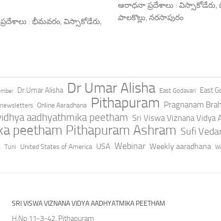
ఆరాధనా ప్రదేశాలు : విస్సాకోడేరు
పాలకొల్లు, నరసాపురం
రదేశాలు : భీమవరం, విస్సాకోడేరు,
Dr Umar Alisha
Dr.Umar Alisha
East Go
East Godavari
ember
Pithapuram
Pragnanam Bra
Online Aaradhana
newsletters
 vidhya aadhyathmika peetham
Sri Viswa Viznana Vidya
ika peetham Pithapuram Ashram
Sufi Ved
a
Webinar
USA
Weekly aaradhana
United States of America
Tuni
We
SRI VISWA VIZNANA VIDYA AADHYATMIKA PEETHAM
H.No:11-3-42, Pithapuram