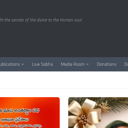
ght the secrets of the divine to the Human soul
ublications
Live Sabha
Media Room
Donations
D