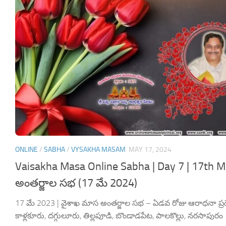
ONLINE
/
SABHA
/
VYSAKHA MASAM
MAY 17, 2024
Vaisakha Masa Online Sabha | Day 7 | 17th 
అంతర్జాల సభ (17 మే 2024)
17 మే 2023 | వైశాఖ మాస అంతర్జాల సభ – ఏడవ రోజు ఆరాధనా ప్రదేశ
కాళ్లకూరు, దగ్గులూరు, తిల్లపూడి, బొండాడపేట, పాలకొల్లు, నరసాపురం