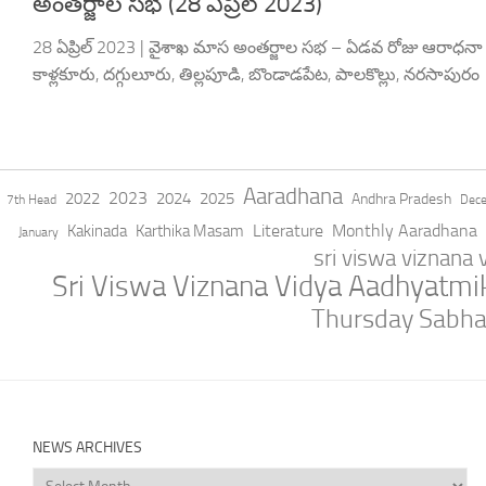
అంతర్జాల సభ (28 ఏప్రిల్ 2023)
28 ఏప్రిల్ 2023 | వైశాఖ మాస అంతర్జాల సభ – ఏడవ రోజు ఆరాధనా ప్
కాళ్లకూరు, దగ్గులూరు, తిల్లపూడి, బొండాడపేట, పాలకొల్లు, నరసాపురం
Aaradhana
2023
2022
2024
2025
Andhra Pradesh
7th Head
Dec
Literature
Monthly Aaradhana
Kakinada
Karthika Masam
January
sri viswa viznana
Sri Viswa Viznana Vidya Aadhyatm
Thursday Sabh
NEWS ARCHIVES
News