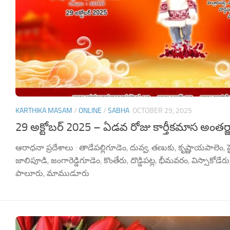
KARTHIKA MASAM
/
ONLINE
/
SABHA
OCTOBER 29, 2025
29 అక్టోబర్ 2025 – ఏడవ రోజు కార్తీకమాస అంతర
ఆరాధనా ప్రదేశాలు : తాడేపల్లిగూడెం, దువ్వ, తణుకు, కృష్ణాయపాలెం, పై
జాలిపూడి, జంగారెడ్డిగూడెం, కొంతేరు, దొడ్డిపట్ల, భీమవరం, విస్సాకోడ
పాలూరు, మాముడూరు