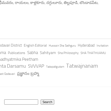
, భీమవరం, రాయలం, కాళ్లకూరు, దగ్గులూరు, తిల్లపూడి, బొండాడపేట,
davari District
Hyderabad
English Editorial
Hussain Sha Sathguru
Invitation
hma
Sabha
Sahityam
Publications
Sha Philosophy
SHA THATHVAMU
 Aadhyatmika Peetham
Tatwajnanam
anta Darsamu
SVVVAP
Tadepalligudem
ప్రజ్ఞానం బ్రహ్మ
st Godavari
Search
Search