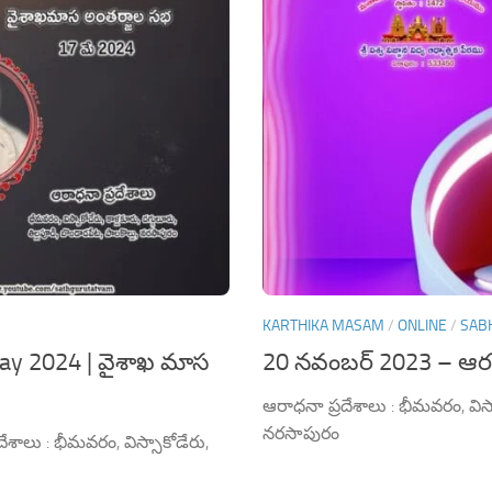
KARTHIKA MASAM
/
ONLINE
/
SAB
May 2024 | వైశాఖ మాస
20 నవంబర్ 2023 – ఆరవ
ఆరాధనా ప్రదేశాలు : భీమవరం, విస్స
నరసాపురం
ాలు : భీమవరం, విస్సాకోడేరు,