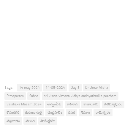
Tags:
14 may 2024
14-05-2024
Day 5
Dr Umar Alisha
Pithapuram
Sabha
sri viswa viznana vidhya aadhyathmika peetham
Vaishaka Masam 2024
అచ్చంపేట
కాకినాడ
కాజులూరు
కె.తిమ్మాపురం
కొమరగిరి
గురజనాపల్లి
చంద్రపాలెం
నవర
నేమాం
రామేశ్వరం
వేట్లపాలెం
వేలంగి
సామర్లకోట