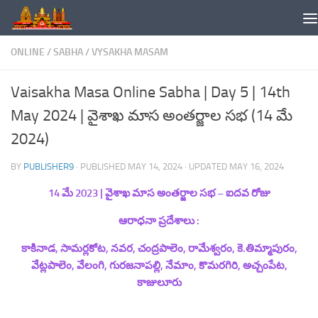
Skip to content
ONLINE
/
SABHA
/
VYSAKHA MASAM
Vaisakha Masa Online Sabha | Day 5 | 14th
May 2024 | వైశాఖ మాస అంతర్జాల సభ (14 మే
2024)
BY
PUBLISHER9
· PUBLISHED
MAY 14, 2024
· UPDATED
MAY 16, 2024
14 మే 2023
| వైశాఖ మాస అంతర్జాల సభ –
ఐదవ
రోజు
ఆరాధనా ప్రదేశాలు :
కాకినాడ, సామర్లకోట, నవర, చంద్రపాలెం, రామేశ్వరం, కె.తిమ్మాపురం,
వేట్లపాలెం, వేలంగి, గురజనాపల్లి, నేమాం, కొమరగిరి, అచ్చంపేట,
కాజులూరు