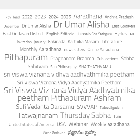
Aaradhana
2023
2022
2024
2025
Andhra Pradesh
7th Head
Dr Umar Alisha
Dr.Umar Alisha
East Godavari
December
East Godavari District
Hyderabad
English Editorial
Hussain Sha Sathguru
Literature
Kakinada
Karthika Masam
Invitation
January
Monthly Aaradhana
Online Aaradhana
newsletters
Pithapuram
Pragnanam Brahma
Sabha
Publications
Sahityam
Sha Philosophy
SHA THATHVAMU
sri viswa viznana vidhya aadhyathmika peetham
Sri Viswa Viznana Vidya Aadhyatmika Peetham
Sri Viswa Viznana Vidya Aadhyatmika
peetham Pithapuram Ashram
Sufi Vedanta Darsamu
SVVVAP
Tadepalligudem
Thursday Sabha
Tatwajnanam
Tuni
Webinar
USA
Weekly aaradhana
United States of America
ప్రజ్ఞానం బ్రహ్మ
West Godavari