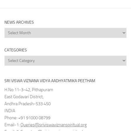
NEWS ARCHIVES
News
Archives
CATEGORIES
Categories
SRI VISWA VIZNANA VIDYA AADHYATMIKA PEETHAM
H.No:11-3-42, Pithapuram
East Godavari District,
Andhra Pradesh-533 450
INDIA
Phone: +91 91000 08799
Email-1:
Queries@sriviswaviznanspiritual.org