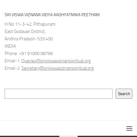
SRI VISWA VIZNANA VIDYA AADHYATMIKA PEETHAM
H.No:11-3-42, Pithapuram
East Godavari District,
Andhra Pradesh-533 450
INDIA
Phone: +91 91000 08799
Email-1:
Queries@sriviswaviznanspiritual.org
Email-2:
Secretary@sriviswaviznanspiritual.org
Search
Search