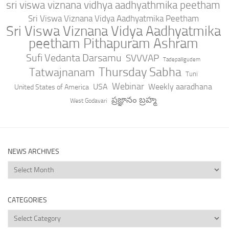
sri viswa viznana vidhya aadhyathmika peetham
Sri Viswa Viznana Vidya Aadhyatmika Peetham
Sri Viswa Viznana Vidya Aadhyatmika
peetham Pithapuram Ashram
Sufi Vedanta Darsamu
SVVVAP
Tadepalligudem
Thursday Sabha
Tatwajnanam
Tuni
Webinar
USA
Weekly aaradhana
United States of America
ప్రజ్ఞానం బ్రహ్మ
West Godavari
NEWS ARCHIVES
News
Archives
CATEGORIES
Categories