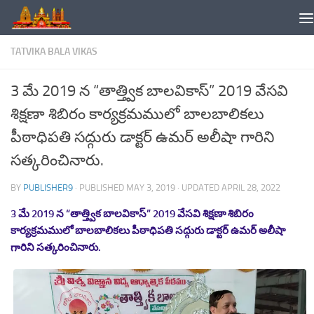
Skip to content
TATVIKA BALA VIKAS
3 మే 2019 న “తాత్త్విక బాలవికాస్” 2019 వేసవి
శిక్షణా శిబిరం కార్యక్రమములో బాలబాలికలు
పీఠాధిపతి సద్గురు డాక్టర్ ఉమర్ అలీషా గారిని
సత్కరించినారు.
BY
PUBLISHER9
· PUBLISHED
MAY 3, 2019
· UPDATED
APRIL 28, 2022
3 మే 2019 న “తాత్త్విక బాలవికాస్” 2019 వేసవి శిక్షణా శిబిరం
కార్యక్రమములో బాలబాలికలు పీఠాధిపతి సద్గురు డాక్టర్ ఉమర్ అలీషా
గారిని సత్కరించినారు.