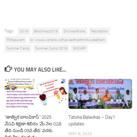
Tags:
2019
BalaVikas2019
DrUmarAlisha
Felicitation
Pithapuram
sri viswa viznana vidhya aadhyathmika peetham
Summer Camp
Summer Camp 2019
SVVVAP
YOU MAY ALSO LIKE...
“తాత్విక బాలవికాస్” 2025
Tatvika Balavikas – Day1
వేసవి శిక్షణా శిబిరం ‘మే నెల 02వ
updates
తేది నుండి 09వ తేది’ వరకు
MAY 8, 2025