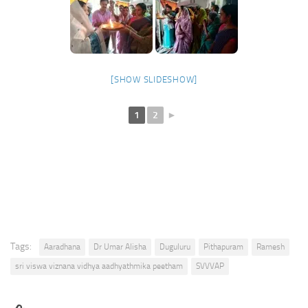
[SHOW SLIDESHOW]
1
2
►
Tags:
Aaradhana
Dr Umar Alisha
Duguluru
Pithapuram
Ramesh
sri viswa viznana vidhya aadhyathmika peetham
SVVVAP