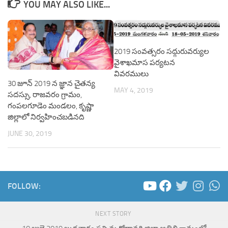
YOU MAY ALSO LIKE...
2019 సంవత్సరం సద్గురువర్యుల
వైశాఖమాస పర్యటన
వివరములు
30 జూన్ 2019 న జ్ఞాన చైతన్య
MAY 4, 2019
సదస్సు, రాజవరం గ్రామం,
గంపలగూడెం మండలం, కృష్ణా
జిల్లాలో నిర్వహించబడినది
JUNE 30, 2019
FOLLOW:
NEXT STORY