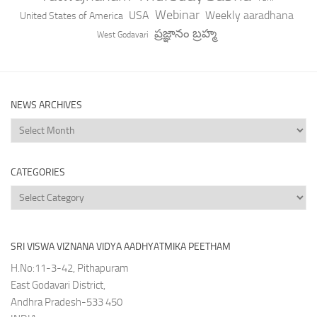
Webinar
USA
Weekly aaradhana
United States of America
ప్రజ్ఞానం బ్రహ్మ
West Godavari
NEWS ARCHIVES
News
Archives
CATEGORIES
Categories
SRI VISWA VIZNANA VIDYA AADHYATMIKA PEETHAM
H.No:11-3-42, Pithapuram
East Godavari District,
Andhra Pradesh-533 450