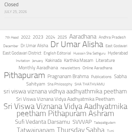
Closed
JULY 25, 2026
Aaradhana
2023
2022
2024
2025
Andhra Pradesh
7th Head
Dr Umar Alisha
Dr.Umar Alisha
East Godavari
December
East Godavari District
Hyderabad
English Editorial
Hussain Sha Sathguru
Literature
Kakinada
Karthika Masam
Invitation
January
Monthly Aaradhana
Online Aaradhana
newsletters
Pithapuram
Pragnanam Brahma
Sabha
Publications
Sahityam
Sha Philosophy
SHA THATHVAMU
sri viswa viznana vidhya aadhyathmika peetham
Sri Viswa Viznana Vidya Aadhyatmika Peetham
Sri Viswa Viznana Vidya Aadhyatmika
peetham Pithapuram Ashram
Sufi Vedanta Darsamu
SVVVAP
Tadepalligudem
Thursday Sabha
Tatwajnanam
Tuni