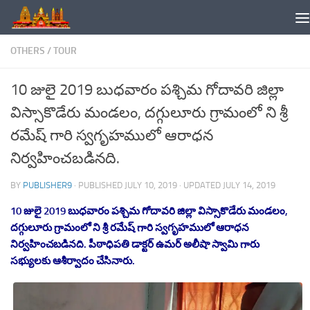
Skip to content
OTHERS
/
TOUR
10 జులై 2019 బుధవారం పశ్చిమ గోదావరి జిల్లా
విస్సాకొడేరు మండలం, దగ్గులూరు గ్రామంలో ని శ్రీ
రమేష్ గారి స్వగృహములో ఆరాధన
నిర్వహించబడినది.
BY
PUBLISHER9
· PUBLISHED
JULY 10, 2019
· UPDATED
JULY 14, 2019
10 జులై 2019 బుధవారం పశ్చిమ గోదావరి జిల్లా విస్సాకొడేరు మండలం,
దగ్గులూరు గ్రామంలో ని శ్రీ రమేష్ గారి స్వగృహములో ఆరాధన
నిర్వహించబడినది. పీఠాధిపతి డాక్టర్ ఉమర్ అలీషా స్వామి గారు
సభ్యులకు ఆశీర్వాదం చేసినారు.