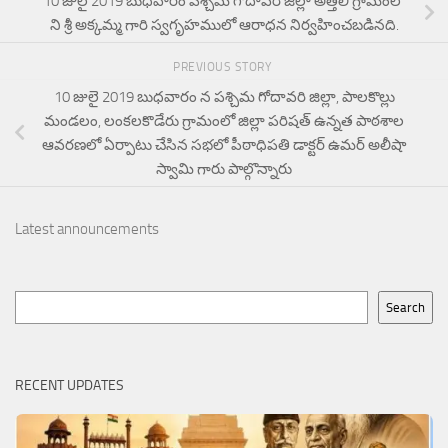
10 జులై 2019 బుధవారం పశ్చిమ గోదావరి జిల్లా అత్తిలి గ్రామంలో
ని శ్రీ అక్కమ్మ గారి స్వగృహములో ఆరాధన నిర్వహించబడినది.
PREVIOUS STORY
10 జులై 2019 బుధవారం న పశ్చిమ గోదావరి జిల్లా, పాలకొల్లు
మండలం, లంకలకొడేరు గ్రామంలో జిల్లా పరిషత్ ఉన్నత పాఠశాల
ఆవరణలో ఏర్పాటు చేసిన సభలో పీఠాధిపతి డాక్టర్ ఉమర్ అలీషా
స్వామి గారు పాల్గొన్నారు
Latest announcements
Search
Search
RECENT UPDATES