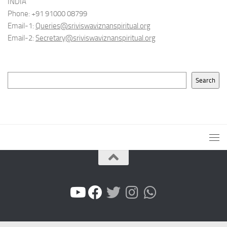
INDIA
Phone: +91 91000 08799
Email-1:
Queries@sriviswaviznanspiritual.org
Email-2:
Secretary@sriviswaviznanspiritual.org
Search
Search