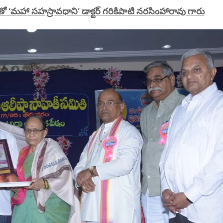
 తో ‘మహా సహస్రావధాని’ డాక్టర్ గరికిపాటి నరసింహారావు గారు