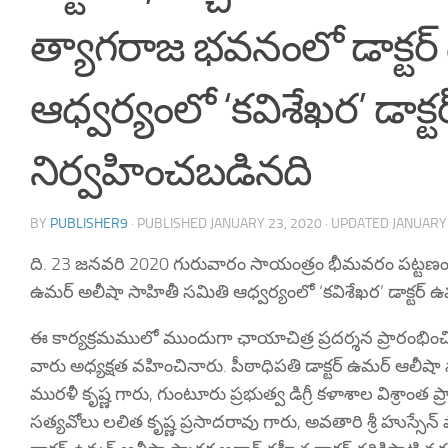
త్యాగరాజ భవనంలో డాక్టర
ఆధ్వర్యంలో ‘కవిశేఖర’ డాక
నిర్వహించబడినది
BY
PUBLISHER9
· PUBLISHED
JANUARY 23, 2020
· UPDATED
JANUARY 
ది. 23 జనవరి 2020 గురువారం సాయంత్రం భీమవరం పట్టణం, పశ్చ
ఉమర్ అలీషా సాహితీ సమితి ఆధ్వర్యంలో ‘కవిశేఖర’ డాక్టర్ 
ఈ కార్యక్రమములో ముందుగా ఛాయాచిత్ర ప్రదర్శన ప్రారంభిం
వారు అధ్యక్షత వహించినారు. పీఠాధిపతి డాక్టర్ ఉమర్ ఆలీషా స్వా
మురళీ కృష్ణ గారు, గుంటూరు ప్రభుత్వ డిగ్రీ కళాశాల విశ్రాంత ప్రా
సత్యవోలు లలిత కృష్ణ ప్రసాదరావు గారు, అవతారి శ్రీ హుస్సేన్ ష