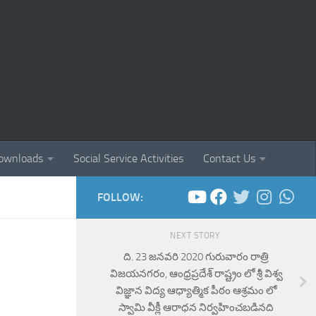
ownloads
Social Service Activities
Contact Us
FOLLOW:
NEXT STORY
ది. 23 జనవరి 2020 గురువారం రాత్రి
విజయనగరం, ఆంధ్రప్రదేశ్ రాష్ట్రం లో శ్రీ విశ్వ
విజ్ఞాన విద్య ఆధ్యాత్మిక పీఠం ఆశ్రమం లో
స్వామి వీక్లీ ఆరాధన నిర్వహించబడినది