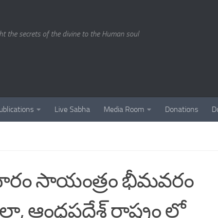
ght the secrets of the divine to the Human soul
ublications
Live Sabha
Media Room
Donations
D
ువారం సాయంత్రం భీమవరం
ా, ఆంధ్రప్రదేశ్ రాష్ట్రం లో