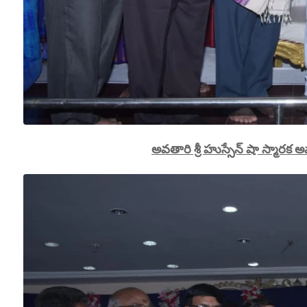
అవతారి శ్రీ హుస్సేన్ షా స్మారక అవ