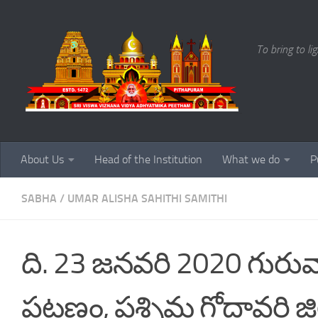
Skip to content
To bring to li
About Us
Head of the Institution
What we do
P
SABHA
/
UMAR ALISHA SAHITHI SAMITHI
ది. 23 జనవరి 2020 గుర
పట్టణం, పశ్చిమ గోదావరి జిల్ల