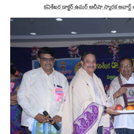
కవిశేఖర డాక్టర్ ఉమర్ ఆలీషా స్మారక అవార్డ్