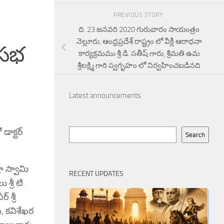
PREVIOUS STORY
ది. 23 జనవరి 2020 గురువారం సాయంత్రం
నెల్లూరు, ఆంధ్రప్రదేశ్ రాష్ట్రం లో వీక్లీ ఆరాధనా
 సభ
కార్యక్రమము శ్రీ డి. సతీష్ గారు, శ్రీమతి ఉమ
శ్రీలక్ష్మి గారి స్వగృహం లో నిర్వహించబడినది
Latest announcements
డాక్టర్
Search
Search
ా స్వామి
RECENT UPDATES
శ్రీ టి.
 శ్రీ
ు, కవిశేఖర