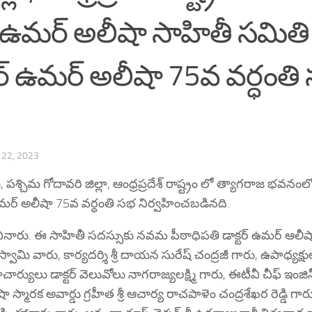
్ ఉమర్ అలీషా సాహితీ సమితి
్టర్ ఉమర్ అలీషా 75వ వర్ధంతి
22, 2023
ిమ గోదావరి జిల్లా, ఆంధ్రప్రదేశ్ రాష్ట్రం లో త్యాగరాజ భవనంలో 
ఉమర్ అలీషా 75వ వర్ధంతి సభ నిర్వహించబడినది.
చినారు. ఈ సాహితీ సదస్సుకు నవమ పీఠాధిపతి డాక్టర్ ఉమర్ ఆలీష
మి వారు, కార్యదర్శి శ్రీ దాయన సురేష్ చంద్రజీ గారు, ఉపాధ్యక్షులు 
చార్యులు డాక్టర్ వెలువోలు నాగరాజ్యలక్ష్మి గారు, ఈటీవీ చీఫ్ ఇంజినీర్
ా స్మారక అవార్డు గ్రహీత శ్రీ ఆచార్య రాచపాళెం చంద్రశేఖర రెడ్డి గార