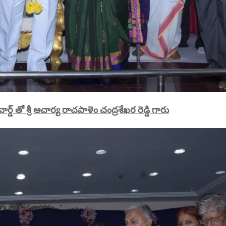
ార్డ్ తో శ్రీ ఆచార్య రాచపాళెం చంద్రశేఖర రెడ్డి గారు