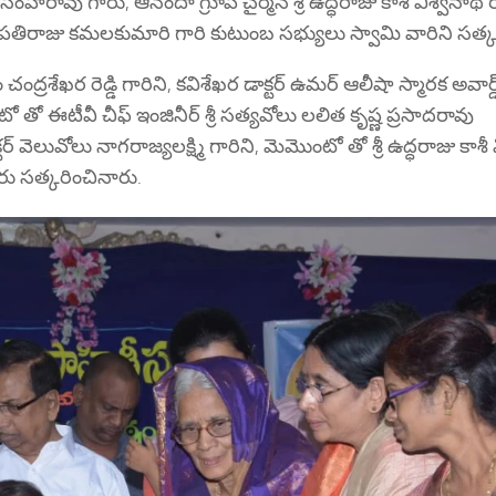
రసింహారావు గారు, ఆనందా గ్రూప్ చైర్మన్ శ్రీ ఉద్ధరాజు కాశీ విశ్వనాథ
ూపతిరాజు కమలకుమారి గారి కుటుంబ సభ్యులు స్వామి వారిని సత్క
ం చంద్రశేఖర రెడ్డి గారిని, కవిశేఖర డాక్టర్ ఉమర్ ఆలీషా స్మారక అవార
ో తో ఈటీవీ చీఫ్ ఇంజినీర్ శ్రీ సత్యవోలు లలిత కృష్ణ ప్రసాదరావు
టర్ వెలువోలు నాగరాజ్యలక్ష్మి గారిని, మెమొంటో తో శ్రీ ఉద్ధరాజు కాశీ
రు సత్కరించినారు.