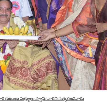
రి కుటుంబ సభ్యులు స్వామి వారిని సత్కరించినారు