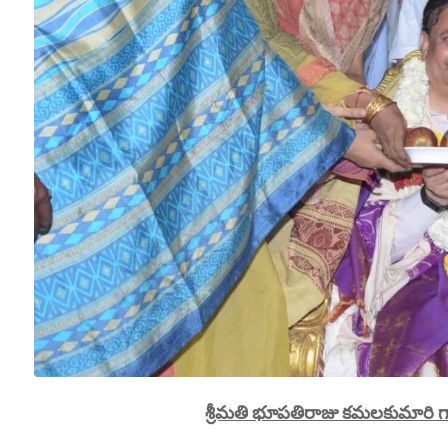
శ్రీమతి భూపతిరాజు కమలకుమారి గా