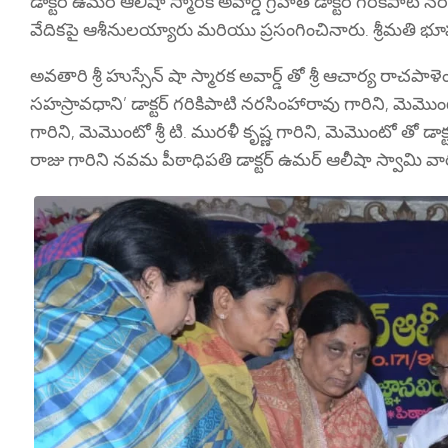
డాక్టర్ ఉమర్ ఆలీషా స్మారక అవార్డ్ గ్రహీత డాక్టర్ గరికిపాటి న
వేదికపై ఆశీనులయ్యారు మరియు ప్రసంగించినారు. శ్రీమతి భ
అవతారి శ్రీ హుస్సేన్ షా స్మారక అవార్డ్ తో శ్రీ ఆచార్య రాచపాళె
సహస్రావధాని’ డాక్టర్ గరికిపాటి నరసింహారావు గారిని, మెమొంట
గారిని, మెమొంటో శ్రీ టి. మురళీ కృష్ణ గారిని, మెమొంటో తో డాక్
రాజు గారిని నవమ పీఠాధిపతి డాక్టర్ ఉమర్ ఆలీషా స్వామి వా