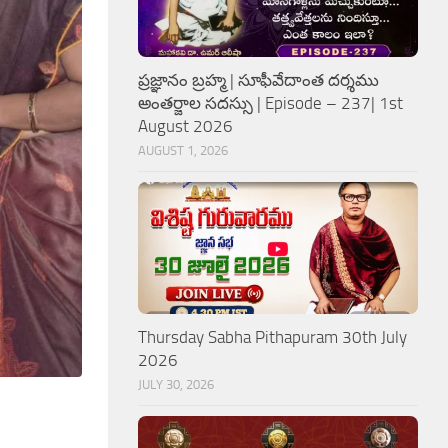
ప్రజ్ఞానం బ్రహ్మ | సూఫీవేదాంత దర్శము
అంతర్జాల సదస్సు | Episode – 237| 1st
August 2026
AUGUST 1, 2026
Thursday Sabha Pithapuram 30th July
2026
JULY 30, 2026