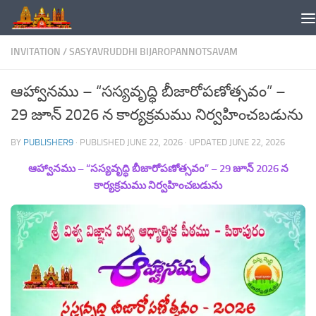
Skip to content
INVITATION
/
SASYAVRUDDHI BIJAROPANNOTSAVAM
ఆహ్వానము – “సస్యవృద్ధి బీజారోపణోత్సవం” –
29 జూన్ 2026 న కార్యక్రమము నిర్వహించబడును
BY
PUBLISHER9
· PUBLISHED
JUNE 22, 2026
· UPDATED
JUNE 22, 2026
ఆహ్వానము – “సస్యవృద్ధి బీజారోపణోత్సవం” – 29 జూన్ 2026 న
కార్యక్రమము నిర్వహించబడును