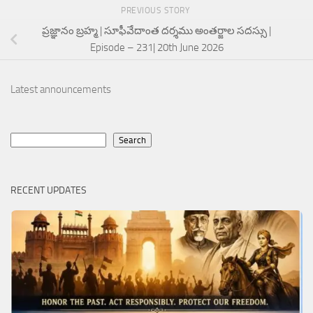
PREVIOUS STORY
ప్రజ్ఞానం బ్రహ్మ | సూఫీవేదాంత దర్శము అంతర్జాల సదస్సు |
Episode – 231| 20th June 2026
Latest announcements
Search
Search
RECENT UPDATES