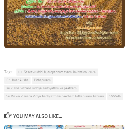
Tags:
01-Sasyavruddhi bijaropannotsavam-Invitation-2026
Dr Umar Alisha
Pithapuram
sri viswa viznana vidhya aadhyathmika peetham
Sri Viswa Viznana Vidya Aadhyatmika peetham Pithapuram Ashram
SVVVAP
YOU MAY ALSO LIKE...