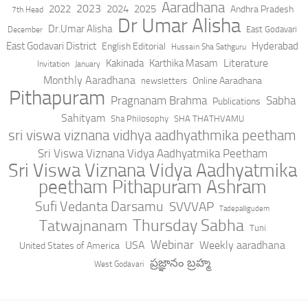
Aaradhana
2023
2022
2024
2025
Andhra Pradesh
7th Head
Dr Umar Alisha
Dr.Umar Alisha
East Godavari
December
East Godavari District
Hyderabad
English Editorial
Hussain Sha Sathguru
Literature
Kakinada
Karthika Masam
Invitation
January
Monthly Aaradhana
Online Aaradhana
newsletters
Pithapuram
Pragnanam Brahma
Sabha
Publications
Sahityam
Sha Philosophy
SHA THATHVAMU
sri viswa viznana vidhya aadhyathmika peetham
Sri Viswa Viznana Vidya Aadhyatmika Peetham
Sri Viswa Viznana Vidya Aadhyatmika
peetham Pithapuram Ashram
Sufi Vedanta Darsamu
SVVVAP
Tadepalligudem
Thursday Sabha
Tatwajnanam
Tuni
Webinar
USA
Weekly aaradhana
United States of America
ప్రజ్ఞానం బ్రహ్మ
West Godavari