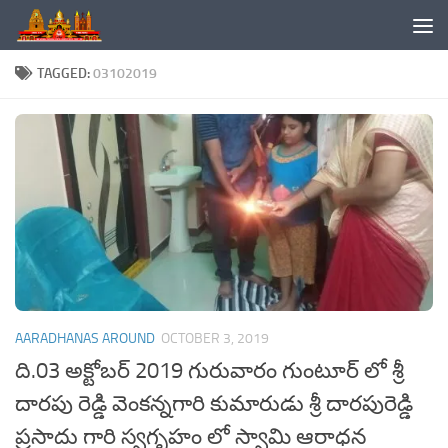
Skip to content
TAGGED:
03102019
AARADHANAS AROUND
OCTOBER 3, 2019
ది.03 అక్టోబర్ 2019 గురువారం గుంటూర్ లో శ్రీ
దారపు రెడ్డి వెంకన్నగారి కుమారుడు శ్రీ దారపురెడ్డి
ప్రసాదు గారి స్వగృహం లో స్వామి ఆరాధన