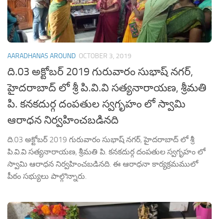
AARADHANAS AROUND
OCTOBER 3, 2019
ది.03 అక్టోబర్ 2019 గురువారం సుభాష్ నగర్,
హైదరాబాద్ లో శ్రీ పి.వి.వి సత్యనారాయణ, శ్రీమతి
పి. కనకదుర్గ దంపతుల స్వగృహం లో స్వామి
ఆరాధన నిర్వహించబడినది
ది.03 అక్టోబర్ 2019 గురువారం సుభాష్ నగర్, హైదరాబాద్ లో శ్రీ
పి.వి.వి సత్యనారాయణ, శ్రీమతి పి. కనకదుర్గ దంపతుల స్వగృహం లో
స్వామి ఆరాధన నిర్వహించబడినది. ఈ ఆరాధనా కార్యక్రమములో
పీఠం సభ్యులు పాల్గొన్నారు.