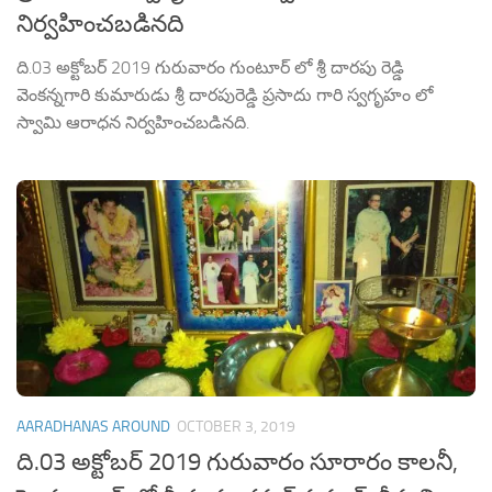
నిర్వహించబడినది
ది.03 అక్టోబర్ 2019 గురువారం గుంటూర్ లో శ్రీ దారపు రెడ్డి
వెంకన్నగారి కుమారుడు శ్రీ దారపురెడ్డి ప్రసాదు గారి స్వగృహం లో
స్వామి ఆరాధన నిర్వహించబడినది.
AARADHANAS AROUND
OCTOBER 3, 2019
ది.03 అక్టోబర్ 2019 గురువారం సూరారం కాలనీ,