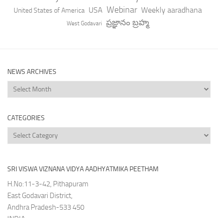
Webinar
USA
Weekly aaradhana
United States of America
ప్రజ్ఞానం బ్రహ్మ
West Godavari
NEWS ARCHIVES
News
Archives
CATEGORIES
Categories
SRI VISWA VIZNANA VIDYA AADHYATMIKA PEETHAM
H.No:11-3-42, Pithapuram
East Godavari District,
Andhra Pradesh-533 450