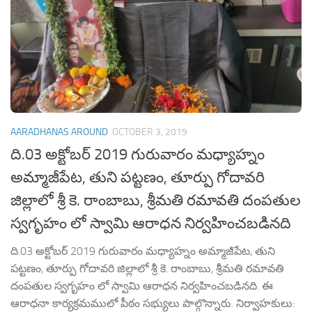
AARADHANAS AROUND
OCTOBER 3, 2019
ది.03 అక్టోబర్ 2019 గురువారం మధ్యాహ్నం
అమ్మాజీపేట, తుని పట్టణం, తూర్పు గోదావరి
జిల్లాలో శ్రీ కె. రాంబాబు, శ్రీమతి రమావతి దంపతుల
స్వగృహం లో స్వామి ఆరాధన నిర్వహించబడినది
ది.03 అక్టోబర్ 2019 గురువారం మధ్యాహ్నం అమ్మాజీపేట, తుని
పట్టణం, తూర్పు గోదావరి జిల్లాలో శ్రీ కె. రాంబాబు, శ్రీమతి రమావతి
దంపతుల స్వగృహం లో స్వామి ఆరాధన నిర్వహించబడినది. ఈ
ఆరాధనా కార్యక్రమములో పీఠం సభ్యులు పాల్గొన్నారు. నిర్వాహకులు: