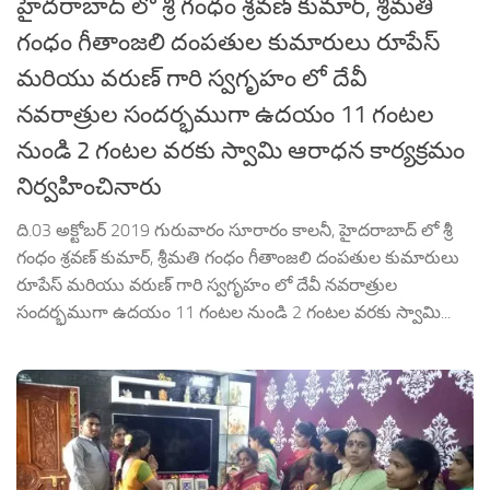
హైదరాబాద్ లో శ్రీ గంధం శ్రవణ్ కుమార్, శ్రీమతి
గంధం గీతాంజలి దంపతుల కుమారులు రూపేస్
మరియు వరుణ్ గారి స్వగృహం లో దేవీ
నవరాత్రుల సందర్భముగా ఉదయం 11 గంటల
నుండి 2 గంటల ‌వరకు స్వామి ఆరాధన కార్యక్రమం
నిర్వహించినారు
ది.03 అక్టోబర్ 2019 గురువారం సూరారం కాలనీ, హైదరాబాద్ లో శ్రీ
గంధం శ్రవణ్ కుమార్, శ్రీమతి గంధం గీతాంజలి దంపతుల కుమారులు
రూపేస్ మరియు వరుణ్ గారి స్వగృహం లో దేవీ నవరాత్రుల
సందర్భముగా ఉదయం 11 గంటల నుండి 2 గంటల ‌వరకు స్వామి...