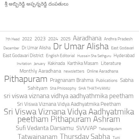
శ్రీ అబ్బిరెడ్డి అప్పన్నరెడ్డి దంపతులు
Aaradhana
2023
2022
2024
2025
Andhra Pradesh
7th Head
Dr Umar Alisha
Dr.Umar Alisha
East Godavari
December
East Godavari District
Hyderabad
English Editorial
Hussain Sha Sathguru
Literature
Kakinada
Karthika Masam
Invitation
January
Monthly Aaradhana
Online Aaradhana
newsletters
Pithapuram
Pragnanam Brahma
Sabha
Publications
Sahityam
Sha Philosophy
SHA THATHVAMU
sri viswa viznana vidhya aadhyathmika peetham
Sri Viswa Viznana Vidya Aadhyatmika Peetham
Sri Viswa Viznana Vidya Aadhyatmika
peetham Pithapuram Ashram
Sufi Vedanta Darsamu
SVVVAP
Tadepalligudem
Thursday Sabha
Tatwajnanam
Tuni