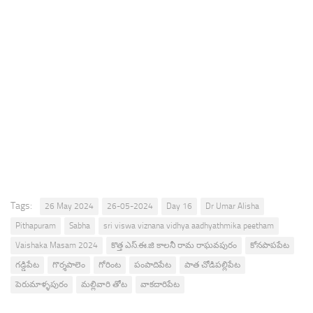
Tags:
26 May 2024
26-05-2024
Day 16
Dr Umar Alisha
Pithapuram
Sabha
sri viswa viznana vidhya aadhyathmika peetham
Vaishaka Masam 2024
కొత్త ఎస్.ఈ.జి కాలనీ రామ రాఘవపురం
కోనపాపపేట
గడ్డిపేట
గొర్శపాలెం
గోరింట
పంపాదిపేట
పాత చోడిపల్లిపేట
పెరుమాళ్ళపురం
మల్లివారి తోట
వాకదారిపేట