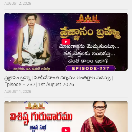
AUGUST 2, 2026
ప్రజ్ఞానం బ్రహ్మ | సూఫీవేదాంత దర్శము అంతర్జాల సదస్సు |
Episode – 237| 1st August 2026
AUGUST 1, 2026