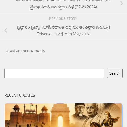
Vaisakha Masa Online Sabha | Day 17 | 27th May 2024 |
వైశాఖ మాస అంతర్జాల సభ (27 మే 2024)
PREVIOUS STORY
ప్రజ్ఞానం బ్రహ్మ | సూఫీవేదాంత దర్శము అంతర్జాల సదస్సు |
Episode – 123| 25th May 2024
Latest announcements
Search
Search
RECENT UPDATES