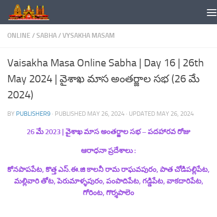
Skip to content
ONLINE
/
SABHA
/
VYSAKHA MASAM
Vaisakha Masa Online Sabha | Day 16 | 26th
May 2024 | వైశాఖ మాస అంతర్జాల సభ (26 మే
2024)
BY
PUBLISHER9
· PUBLISHED
MAY 26, 2024
· UPDATED
MAY 26, 2024
26 మే 2023
| వైశాఖ మాస అంతర్జాల సభ –
పదహారవ
రోజు
ఆరాధనా ప్రదేశాలు :
కోనపాపపేట, కొత్త ఎస్.ఈ.జి కాలనీ రామ రాఘవపురం, పాత చోడిపల్లిపేట,
మల్లివారి తోట, పెరుమాళ్ళపురం, పంపాదిపేట, గడ్డిపేట, వాకదారిపేట,
గోరింట, గొర్శపాలెం