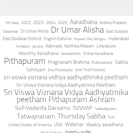
Aaradhana
2023
2022
2024
2025
Andhra Pradesh
7th Head
Dr Umar Alisha
Dr.Umar Alisha
East Godavari
December
East Godavari District
Hyderabad
English Editorial
Hussain Sha Sathguru
Literature
Kakinada
Karthika Masam
Invitation
January
Monthly Aaradhana
Online Aaradhana
newsletters
Pithapuram
Pragnanam Brahma
Sabha
Publications
Sahityam
Sha Philosophy
SHA THATHVAMU
sri viswa viznana vidhya aadhyathmika peetham
Sri Viswa Viznana Vidya Aadhyatmika Peetham
Sri Viswa Viznana Vidya Aadhyatmika
peetham Pithapuram Ashram
Sufi Vedanta Darsamu
SVVVAP
Tadepalligudem
Thursday Sabha
Tatwajnanam
Tuni
Webinar
USA
Weekly aaradhana
United States of America
ప్రజ్ఞానం బ్రహ్మ
West Godavari