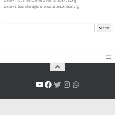
Email-1:
Queries@sriviswaviznanspiritual.org
Email-2:
Secretary@sriviswaviznanspiritual.org
Search
Search