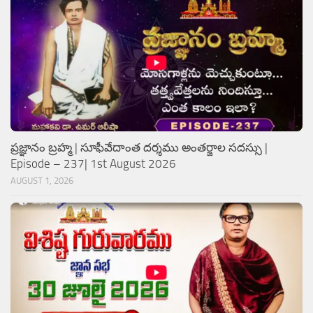
ప్రజ్ఞానం బ్రహ్మ | సూఫీవేదాంత దర్శము అంతర్జాల సదస్సు |
Episode – 237| 1st August 2026
AUGUST 1, 2026