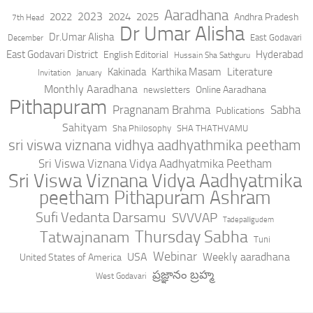
Aaradhana
2023
2022
2024
2025
Andhra Pradesh
7th Head
Dr Umar Alisha
Dr.Umar Alisha
East Godavari
December
East Godavari District
Hyderabad
English Editorial
Hussain Sha Sathguru
Literature
Kakinada
Karthika Masam
Invitation
January
Monthly Aaradhana
Online Aaradhana
newsletters
Pithapuram
Pragnanam Brahma
Sabha
Publications
Sahityam
Sha Philosophy
SHA THATHVAMU
sri viswa viznana vidhya aadhyathmika peetham
Sri Viswa Viznana Vidya Aadhyatmika Peetham
Sri Viswa Viznana Vidya Aadhyatmika
peetham Pithapuram Ashram
Sufi Vedanta Darsamu
SVVVAP
Tadepalligudem
Thursday Sabha
Tatwajnanam
Tuni
Webinar
USA
Weekly aaradhana
United States of America
ప్రజ్ఞానం బ్రహ్మ
West Godavari