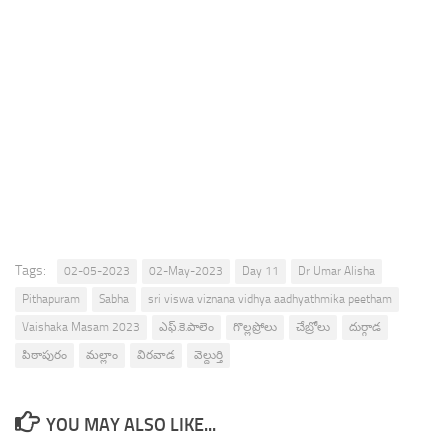
Tags:
02-05-2023
02-May-2023
Day 11
Dr Umar Alisha
Pithapuram
Sabha
sri viswa viznana vidhya aadhyathmika peetham
Vaishaka Masam 2023
ఎఫ్.కె.పాలెం
గొల్లప్రోలు
చేబ్రోలు
దుర్గాడ
పిఠాపురం
మల్లాం
విరవాడ
వెల్దుర్తి
YOU MAY ALSO LIKE...