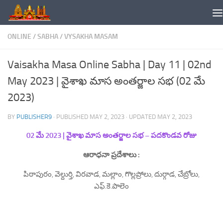
Skip to content
ONLINE
/
SABHA
/
VYSAKHA MASAM
Vaisakha Masa Online Sabha | Day 11 | 02nd
May 2023 | వైశాఖ మాస అంతర్జాల సభ (02 మే
2023)
BY
PUBLISHER9
· PUBLISHED
MAY 2, 2023
· UPDATED
MAY 2, 2023
02 మే 202
3 | వైశాఖ మాస అంతర్జాల సభ – పదకొండవ రోజు
ఆరాధనా ప్రదేశాలు :
పిఠాపురం, వెల్దుర్తి, విరవాడ, మల్లాం, గొల్లప్రోలు, దుర్గాడ, చేబ్రోలు,
ఎఫ్.కె.పాలెం