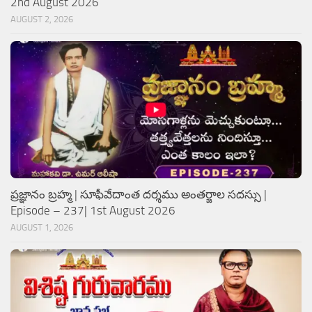
2nd August 2026
AUGUST 2, 2026
ప్రజ్ఞానం బ్రహ్మ | సూఫీవేదాంత దర్శము అంతర్జాల సదస్సు |
Episode – 237| 1st August 2026
AUGUST 1, 2026