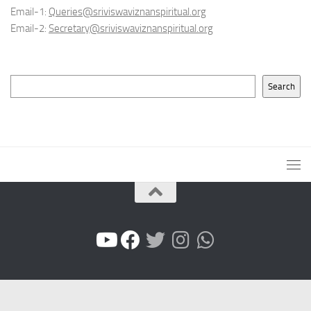
Email-1:
Queries@sriviswaviznanspiritual.org
Email-2:
Secretary@sriviswaviznanspiritual.org
Search
Search