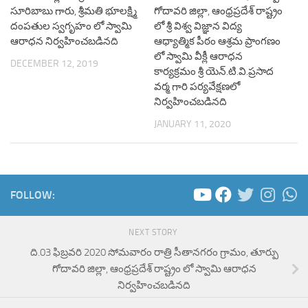
సూరిబాబు గారు, శ్రీమతి భూలక్ష్మి
గోదావరి జిల్లా, ఆంధ్రప్రదేశ్ రాష్ట్రం
దంపతుల స్వగృహం లో స్వామి
లో శ్రీ విశ్వ విజ్ఞాన విద్య
ఆరాధన నిర్వహించబడినది
ఆధ్యాత్మిక పీఠం ఆశ్రమ ప్రాంగణం
లో స్వామి వీక్లీ ఆరాధన
DECEMBER 12, 2019
కార్యక్రమం శ్రీ యెన్.టి.వి.ప్రసాద
వర్మ గారి పర్యవేక్షణలో
నిర్వహించబడినది
JANUARY 11, 2020
FOLLOW:
NEXT STORY
ది.03 ఫిబ్రవరి 2020 సోమవారం రాత్రి సీతానగరం గ్రామం, తూర్పు
గోదావరి జిల్లా, ఆంధ్రప్రదేశ్ రాష్ట్రం లో స్వామి ఆరాధన
నిర్వహించబడినది