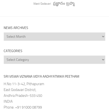
ప్రజ్ఞానం బ్రహ్మ
West Godavari
NEWS ARCHIVES
News
Archives
CATEGORIES
Categories
SRI VISWA VIZNANA VIDYA AADHYATMIKA PEETHAM
H.No:11-3-42, Pithapuram
East Godavari District,
Andhra Pradesh-533 450
INDIA
Phone: +91 91000 08799