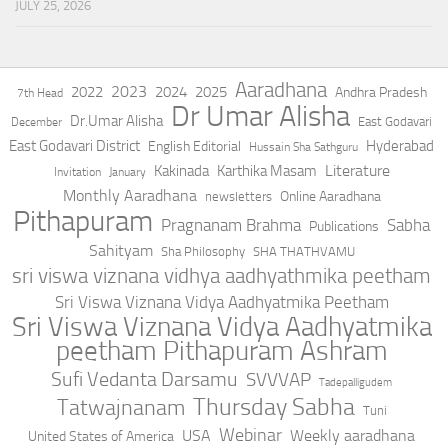
JULY 25, 2026
Aaradhana
2023
2022
2024
2025
Andhra Pradesh
7th Head
Dr Umar Alisha
Dr.Umar Alisha
East Godavari
December
East Godavari District
Hyderabad
English Editorial
Hussain Sha Sathguru
Literature
Kakinada
Karthika Masam
Invitation
January
Monthly Aaradhana
Online Aaradhana
newsletters
Pithapuram
Pragnanam Brahma
Sabha
Publications
Sahityam
Sha Philosophy
SHA THATHVAMU
sri viswa viznana vidhya aadhyathmika peetham
Sri Viswa Viznana Vidya Aadhyatmika Peetham
Sri Viswa Viznana Vidya Aadhyatmika
peetham Pithapuram Ashram
Sufi Vedanta Darsamu
SVVVAP
Tadepalligudem
Thursday Sabha
Tatwajnanam
Tuni
Webinar
USA
Weekly aaradhana
United States of America