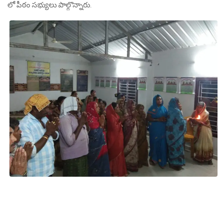
లో పీఠం సభ్యులు పాల్గొన్నారు.