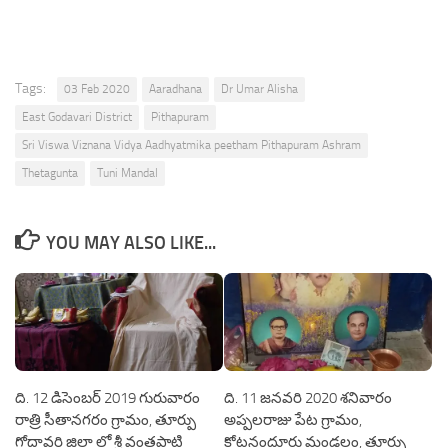
Tags:
03 Feb 2020
Aaradhana
Dr Umar Alisha
East Godavari District
Pithapuram
Sri Viswa Viznana Vidya Aadhyatmika peetham Pithapuram Ashram
Thetagunta
Tuni Mandal
YOU MAY ALSO LIKE...
ది. 12 డిసెంబర్ 2019 గురువారం
ది. 11 జనవరి 2020 శనివారం
రాత్రి సీతానగరం గ్రామం, తూర్పు
అప్పలరాజు పేట గ్రామం,
గోదావరి జిల్లా లో శ్రీ వంతపాటి
కోటనందూరు మండలం, తూర్పు