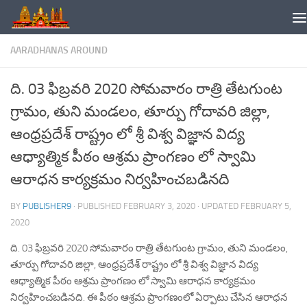
Skip to content
AARADHANAS AROUND
ది. 03 ఫిబ్రవరి 2020 సోమవారం రాత్రి తేటగుంట
గ్రామం, తుని మండలం, తూర్పు గోదావరి జిల్లా,
ఆంధ్రప్రదేశ్ రాష్ట్రం లో శ్రీ విశ్వ విజ్ఞాన విద్య
ఆధ్యాత్మిక పీఠం ఆశ్రమ ప్రాంగణం లో స్వామి
ఆరాధన కార్యక్రమం నిర్వహించబడినది
BY
PUBLISHER9
· PUBLISHED
FEBRUARY 3, 2020
· UPDATED
FEBRUARY 5,
2020
ది. 03 ఫిబ్రవరి 2020 సోమవారం రాత్రి తేటగుంట గ్రామం, తుని మండలం,
తూర్పు గోదావరి జిల్లా, ఆంధ్రప్రదేశ్ రాష్ట్రం లో శ్రీ విశ్వ విజ్ఞాన విద్య
ఆధ్యాత్మిక పీఠం ఆశ్రమ ప్రాంగణం లో స్వామి ఆరాధన కార్యక్రమం
నిర్వహించబడినది. ఈ పీఠం ఆశ్రమ ప్రాంగణంలో ఏర్పాటు చేసిన ఆరాధన