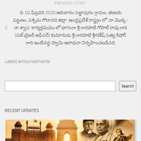
PREVIOUS STORY
ది. 02 ఫిబ్రవరి 2020 ఆదివారం సజ్జాపురం గ్రామం, తణుకు
పట్టణం, పశ్చిమ గోదావరి జిల్లా, ఆంధ్రప్రదేశ్ రాష్ట్రం లో ‘నా మొక్క-
నా శ్వాస’ కార్యక్రమము లో భాగంగా శ్రీ గారపాటి గోపాల్ రావు గారి
(సబ్ ట్రెజరీ ఆఫీసర్) కుమారుడు శ్రీ గారపాటి శ్రీగణేష్ సత్య కిషోర్
గారి ఇంటివద్ద స్వామి ఆరాధనా నిర్వహించబడినది
Latest announcements
Search
Search
RECENT UPDATES