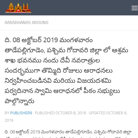
Skip to content
AARADHANAS AROUND
ది. 08 అక్టోబర్ 2019 మంగళవారం
తాడేపల్లిగూడెం, పశ్చిమ గోదావరి జిల్లా లో ఆశ్రమ
శాఖ భవనము నందు దేవీ నవరాత్రుల
సందర్భముగా తొమ్మిది రోజులు ఆరాధనలు
నిర్వహించబడినవి మరియు విజయదశమి
పర్వదినాన స్వామి ఆరాధనలో పీఠం సభ్యులు
పాల్గొన్నారు
BY
PUBLISHER9
· PUBLISHED
OCTOBER 8, 2019
· UPDATED
OCTOBER 9,
2019
ది. 08 అక్టోబర్ 2019 మంగళవారం తాడేపల్లిగూడెం, పశ్చిమ గోదావరి జిల్లా