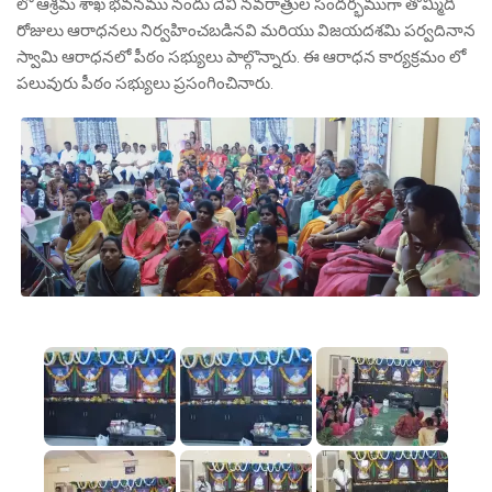
లో ఆశ్రమ శాఖ భవనము నందు దేవీ నవరాత్రుల సందర్భముగా తొమ్మిది
రోజులు ఆరాధనలు నిర్వహించబడినవి మరియు విజయదశమి పర్వదినాన
స్వామి ఆరాధనలో పీఠం సభ్యులు పాల్గొన్నారు. ఈ ఆరాధన కార్యక్రమం లో
పలువురు పీఠం సభ్యులు ప్రసంగించినారు.