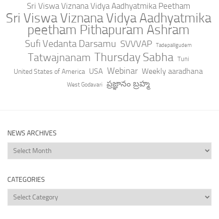
Sri Viswa Viznana Vidya Aadhyatmika Peetham
Sri Viswa Viznana Vidya Aadhyatmika
peetham Pithapuram Ashram
Sufi Vedanta Darsamu
SVVVAP
Tadepalligudem
Thursday Sabha
Tatwajnanam
Tuni
Webinar
USA
Weekly aaradhana
United States of America
ప్రజ్ఞానం బ్రహ్మ
West Godavari
NEWS ARCHIVES
News
Archives
CATEGORIES
Categories