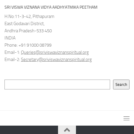
SRI VISWA VIZNANA VIDYA AADHYATMIKA PEETHAM
H.No:11-3-42, Pithapuram
East Godavari District,
Andhra Pradesh-533 450
INDIA
Phone: +91 91000 08799
Email-1:
Queries@sriviswaviznanspiritual.org
Email-2:
Secretary@sriviswaviznanspiritual.org
Search
Search