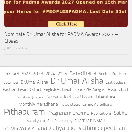
Nominate Dr. Umar Alisha for PADMA Awards 2027 –
Closed
JULY 25, 2026
Aaradhana
2023
2022
2024
2025
Andhra Pradesh
7th Head
Dr Umar Alisha
Dr.Umar Alisha
East Godavari
December
East Godavari District
Hyderabad
English Editorial
Hussain Sha Sathguru
Literature
Kakinada
Karthika Masam
Invitation
January
Monthly Aaradhana
Online Aaradhana
newsletters
Pithapuram
Pragnanam Brahma
Sabha
Publications
Sahityam
Sha Philosophy
SHA THATHVAMU
sri viswa viznana vidhya aadhyathmika peetham