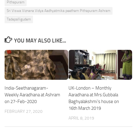
Pithapuram
Sri Viswa Viznana Vidya Aadhyatmika peetham Pithapuram Ashram
Tadepalligudem
YOU MAY ALSO LIKE...
India-Seethanagaram-
UK-London – Monthly
Weekly Aaradhana at Ashram
Aaradhana at Mrs.Gubbala
on 27-Feb-2020
Baghyalakshmi’s house on
16th March 2019
FEBRUARY 27, 2020
APRIL 8, 2019