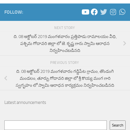
FOLLOW:
NEXT STORY
ది. 08 అక్టోబర్ 2019 మంగళవారం ప్రత్తిపాడు రామాలయం వీధి,
పశ్చిమ గోదావరి జిల్లా లో జె. కృష్ణ గారు స్వామి ఆరాధన
నిర్వహించబడినది
PREVIOUS STORY
ది. 08 అక్టోబర్ 2019 మంగళవారం గడ్డిపేట గ్రామం, తొండంగి
మండలం, తూర్పు గోదావరి జిల్లా లో శ్రీ కొయ్య మంగ గారి
స్వగృహం లో స్వామి ఆరాధన కార్యక్రమం నిర్వహించబడినది
Latest announcements
Search
Search