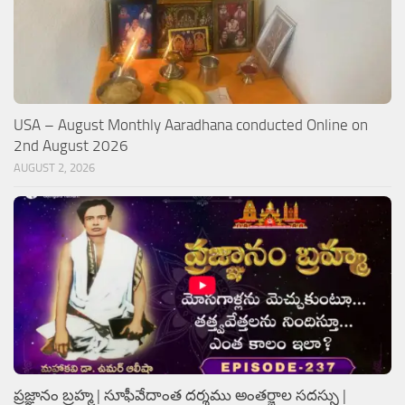
USA – August Monthly Aaradhana conducted Online on
2nd August 2026
AUGUST 2, 2026
ప్రజ్ఞానం బ్రహ్మ | సూఫీవేదాంత దర్శము అంతర్జాల సదస్సు |