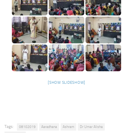
[SHOW SLIDESHOW]
Tags:
08102019
Aaradhana
Ashram
Dr Umar Alisha