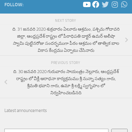
FOLLOW:
NEXT STORY
ది. 31 జనవరి 2020 శుక్రవారం ఏలూరు ఆశ్రమం, పశ్చిమ గోదావరి
జిల్లా, ఆంధ్రప్రదేశ్ రాష్ట్రం లో పీఠాధిపతి డాక్టర్ ఉమర్ అలీషా
స్వామి పుట్టినరోజు సందర్భముగా పీఠం ఆశ్రమం లో తాత్విక బాల
వికాస కేంద్రము ఏర్పాటు చేసినారు
PREVIOUS STORY
ది. 30 జనవరి 2020 గురువారం సాయంత్రం నెల్లూరు, ఆంధ్రప్రదేశ్
రాష్ట్రం లో వీక్లీ ఆరాధనా కార్యక్రమము శ్రీ నున్నా సత్యం గారు,
శ్రీమతి భవాని గారు, ఉమా శ్రీ లక్ష్మి స్వగృహం లో
నిర్వహించబడినది
Latest announcements
Search