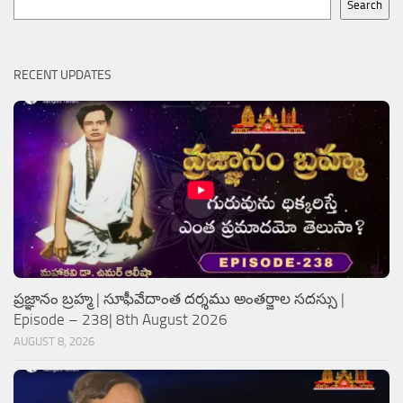
Search
RECENT UPDATES
ప్రజ్ఞానం బ్రహ్మ | సూఫీవేదాంత దర్శము అంతర్జాల సదస్సు |
Episode – 238| 8th August 2026
AUGUST 8, 2026