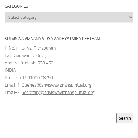
CATEGORIES
Categories
SRI VISWA VIZNANA VIDYA AADHYATMIKA PEETHAM
H.No:11-3-42, Pithapuram
East Godavari District,
Andhra Pradesh-533 450
INDIA
Phone: +91 91000 08799
Email-1:
Queries@sriviswaviznanspiritual.org
Email-2:
Secretary@sriviswaviznanspiritual.org
Search
Search