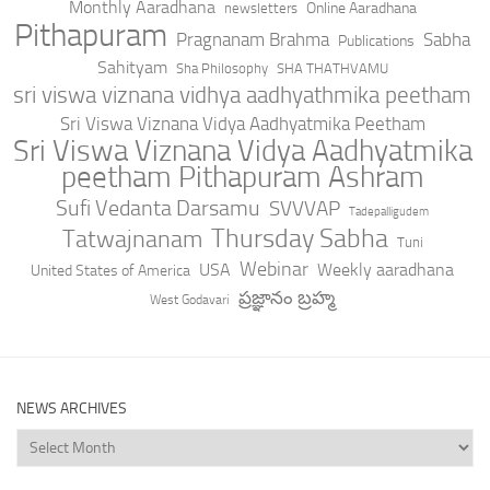
Monthly Aaradhana
Online Aaradhana
newsletters
Pithapuram
Pragnanam Brahma
Sabha
Publications
Sahityam
Sha Philosophy
SHA THATHVAMU
sri viswa viznana vidhya aadhyathmika peetham
Sri Viswa Viznana Vidya Aadhyatmika Peetham
Sri Viswa Viznana Vidya Aadhyatmika
peetham Pithapuram Ashram
Sufi Vedanta Darsamu
SVVVAP
Tadepalligudem
Thursday Sabha
Tatwajnanam
Tuni
Webinar
USA
Weekly aaradhana
United States of America
ప్రజ్ఞానం బ్రహ్మ
West Godavari
NEWS ARCHIVES
News
Archives