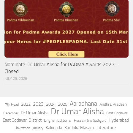
Nominate Dr. Umar Alisha for PADMA Awards 2027 –
Closed
JULY 25, 2026
Aaradhana
2023
2022
2024
2025
Andhra Pradesh
7th Head
Dr Umar Alisha
Dr.Umar Alisha
East Godavari
December
East Godavari District
Hyderabad
English Editorial
Hussain Sha Sathguru
Literature
Kakinada
Karthika Masam
Invitation
January