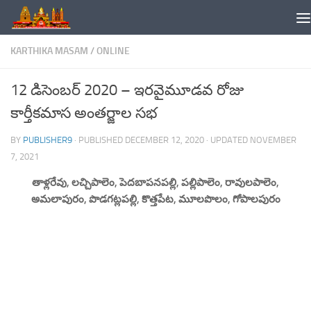
Skip to content
KARTHIKA MASAM
/
ONLINE
12 డిసెంబర్ 2020 – ఇరవైమూడవ రోజు
కార్తీకమాస అంతర్జాల సభ
BY
PUBLISHER9
· PUBLISHED
DECEMBER 12, 2020
· UPDATED
NOVEMBER
7, 2021
తాళ్లరేవు, లచ్చిపాలెం, పెదబాపనపల్లి, పల్లిపాలెం, రావులపాలెం,
అమలాపురం, పొడగట్లపల్లి, కొత్తపేట, మూలపొలం, గోపాలపురం