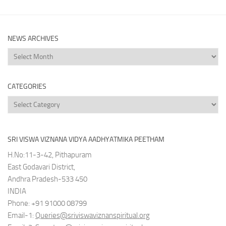
NEWS ARCHIVES
News
Archives
CATEGORIES
Categories
SRI VISWA VIZNANA VIDYA AADHYATMIKA PEETHAM
H.No:11-3-42, Pithapuram
East Godavari District,
Andhra Pradesh-533 450
INDIA
Phone: +91 91000 08799
Email-1:
Queries@sriviswaviznanspiritual.org