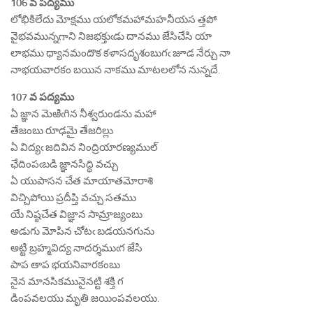
106 వ పద్యము
లోభికిలేదు మోక్షము యలోకమహామహనీయస త్తపో
వైభవమున్నగాని నిజభక్తుఁడు దానము జేసిచేసి యా
లాభము ధ్యానమందొక కళాసదృశంబుగఁ జూడ నేర్చు నా
నాభయవారకం బయిన నాకము మాటలలోన నున్నదే.
107 వ పద్యము
ఏ జ్ఞాన మెఱిఁగిన నీశ్వరుండను మహా
తేజంబు రూఢమై తేజరిల్లు
ఏ విద్యఁ జదివిన నింద్రియారణ్యముల్
ఛేదింపఁబడి జ్ఞానసిద్ధి వచ్చు
ఏ యుపాసన చేత మాయాతమోరాశి
విచ్చిపోయి ప్రదీప్తి వచ్చు సతము
యే నిష్ఠచేత విజ్ఞాన సామ్రాజ్యంబు
అడుగు మోపిన చోటఁ బడయనగును
అట్టి బ్రహ్మవిద్య నాదర్శముఁగ జేసి
పాప తాప భయనివారకంబు
నైన మానసికమునైనట్టి శక్తి గ
డింపవలయు మృతి జయింపవలయు.