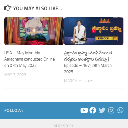
YOU MAY ALSO LIKE...
USA – May Monthly
ప్రజ్ఞానం బ్రహ్మ | సూఫీవేదాంత
Aaradhana conducted Online
దర్శము అంతర్జాల సదస్సు |
on 07th May 2023
Episode – 167| 29th March
2025
MAY 7, 2023
MARCH 29, 2025
FOLLOW:
NEXT STORY