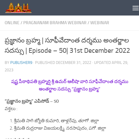
Skip to content
ONLINE
/
PRAGNANAM BRAHMA WEBINAR
/
WEBINAR
ప్రజ్ఞానం బ్రహ్మ | సూఫీవేదాంత దర్శము అంతర్జాల
సదస్సు | Episode – 50| 31st December 2022
BY
PUBLISHER9
· PUBLISHED
DECEMBER 31, 2022
· UPDATED
APRIL 29,
2023
షష్ట పీఠాథిపతి బ్రహ్మర్షి శ్రీ ఉమర్ ఆలీషా వారి సూఫీవేదాంత దర్శము
అంతర్జాల సదస్సు “ప్రజ్ఞానం బ్రహ్మ”
“ప్రజ్ఞానం బ్రహ్మ” ఎపిసోడ్ – 50
వక్తలు :
శ్రీమతి సాగి జ్యోతి కుమారి, తాళ్లరేవు, తూగో. జిల్లా
శ్రీమతి రుద్రరాజు విజయలక్ష్మి, నరసాపురం, పగో. జిల్లా