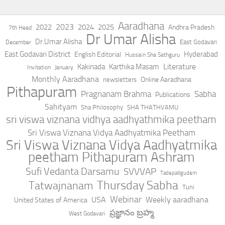
Aaradhana
2023
2022
2024
2025
Andhra Pradesh
7th Head
Dr Umar Alisha
Dr.Umar Alisha
East Godavari
December
East Godavari District
Hyderabad
English Editorial
Hussain Sha Sathguru
Literature
Kakinada
Karthika Masam
Invitation
January
Monthly Aaradhana
Online Aaradhana
newsletters
Pithapuram
Pragnanam Brahma
Sabha
Publications
Sahityam
Sha Philosophy
SHA THATHVAMU
sri viswa viznana vidhya aadhyathmika peetham
Sri Viswa Viznana Vidya Aadhyatmika Peetham
Sri Viswa Viznana Vidya Aadhyatmika
peetham Pithapuram Ashram
Sufi Vedanta Darsamu
SVVVAP
Tadepalligudem
Thursday Sabha
Tatwajnanam
Tuni
Webinar
USA
Weekly aaradhana
United States of America
ప్రజ్ఞానం బ్రహ్మ
West Godavari