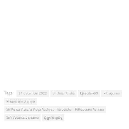
Tags:
31 December 2022
Dr Umar Alisha
Episode -50
Pithapuram
Pragnanam Brahma
Sri Viswa Viznana Vidya Aadhyatmika peetham Pithapuram Ashram
Sufi Vedanta Darsamu
ప్రజ్ఞానం బ్రహ్మ